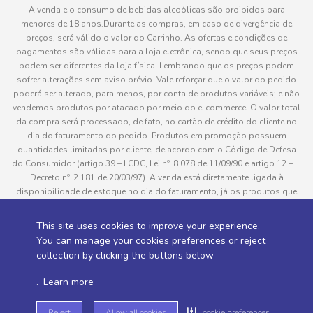
A venda e o consumo de bebidas alcoólicas são proibidos para
menores de 18 anos.Durante as compras, em caso de divergência de
preços, será válido o valor do Carrinho. As ofertas e condições de
pagamentos são válidas para a loja eletrônica, sendo que seus preços
podem ser diferentes da loja física. Lembrando que os preços podem
sofrer alterações sem aviso prévio. Vale reforçar que o valor do pedido
poderá ser alterado, para menos, por conta de produtos variáveis; e não
vendemos produtos por atacado por meio do e-commerce. O valor total
da compra será processado, de fato, no cartão de crédito do cliente no
dia do faturamento do pedido. Produtos em promoção possuem
quantidades limitadas por cliente, de acordo com o Código de Defesa
do Consumidor (artigo 39 – I CDC, Lei nº. 8.078 de 11/09/90 e artigo 12 – III
Decreto nº. 2.181 de 20/03/97). A venda está diretamente ligada à
disponibilidade de estoque no dia do faturamento, já os produtos que
serão enviados aos clientes estão sujeitos à disponibilidade de estoque
no momento da separação. Caso algum produto venha a faltar no
This site uses cookies to improve your experience.
pedido do cliente, este não será entregue e o valor do item não será
You can manage your cookies preferences or reject
cobrado. As fotos dos produtos no site são ilustrativas, podendo haver
collection by clicking the buttons below
divergência com o produto real e todos os pedidos estão sujeitos à
confirmação de dados do cliente. Informações sobre entrega, podem ser
.
Learn more
consultadas em “Política de Entregas”
Reject
Allow all cookies
cookie preferences