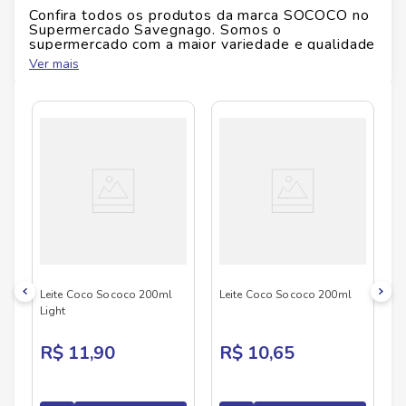
Ficha Técnica
Confira todos os produtos da marca
SOCOCO
no
Supermercado Savegnago. Somos o
supermercado com a maior variedade e qualidade
Marca:
Sococo
do Brasil!
Peso:
50 g
Ver mais
Conteúdo:
Coco ralado
No Savegnago, você encontra uma ampla seleção
de produtos
SOCOCO
, confira abaixo:
Alérgenos/Glúten:
Verifique a embalagem do
produto.
Leite Coco Sococo 200ml
Leite Coco Sococo 200ml
Light
R$ 11,90
R$ 10,65