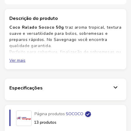
Descrição do produto
Coco Ralado Sococo 50g
traz aroma tropical, textura
suave e versatilidade para bolos, sobremesas e
preparos rápidos. No Savegnago você encontra
qualidade garantida.
Perfeito para cobertura, finalização de sobremesas ou
uso em receitas como tortas e bolos: realça o sabor
Ver mais
sem pesar. Adquira já e eleve suas criações com
praticidade.
Versatilidade
para várias receitas, doce ou
salgado.
Especificações
Aroma
tropical que realça o sabor sem dominar
o prato.
Praticidade
embalagem de 50 g para porcionar
com facilidade.
Página produtos
SOCOCO
Qualidade
seleção de ingrediente de alto
13 produtos
padrão para o seu dia a dia.