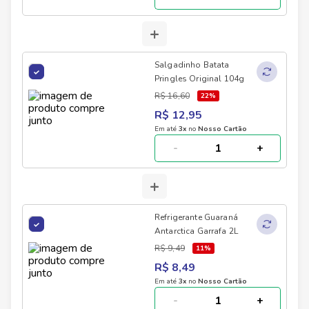
+
Salgadinho Batata
Pringles Original 104g
R$ 16,60
22
%
R$ 12,95
Em até
3
x
no
Nosso Cartão
-
+
+
Refrigerante Guaraná
Antarctica Garrafa 2L
R$ 9,49
11
%
R$ 8,49
Em até
3
x
no
Nosso Cartão
-
+