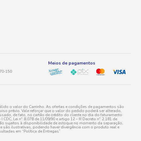
Meios de pagamentos
170-150
lido o valor do Carrinho. As ofertas e condições de pagamentos são
iso prévio. Vale reforçar que o valor do pedido poderá ser alterado,
do, de fato, no cartão de crédito do cliente no dia do faturamento
 Lei nº. 8.078 de 11/09/90 e artigo 12 – III Decreto nº. 2.181 de
stão sujeitos à disponibilidade de estoque no momento da separação.
e são ilustrativas, podendo haver divergência com o produto real e
ultadas em “Política de Entregas”