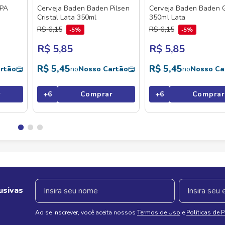
IPA
Cerveja Baden Baden Pilsen
Cerveja Baden Baden 
Cristal Lata 350ml
350ml Lata
R$
6
,
15
R$
6
,
15
5%
5%
R$ 5,85
R$ 5,85
R$
5
,
45
R$
5
,
45
rtão
no
Nosso Cartão
no
Nosso Ca
r
+
6
Comprar
+
6
Comprar
usivas
Ao se inscrever, você aceita nossos
Termos de Uso
e
Políticas de 