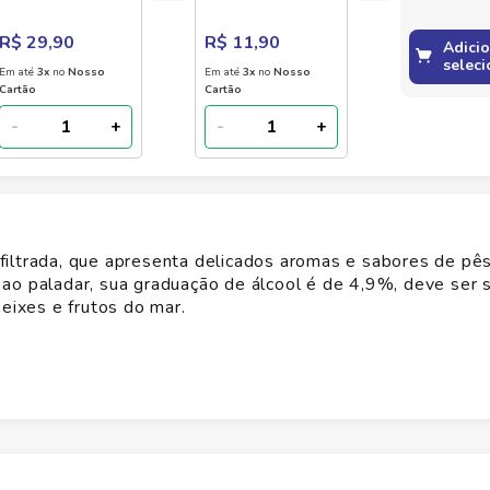
com Queijo Coalho
600g
R$ 29,90
R$ 11,90
Adici
seleci
Em até
3
x
no
Nosso
Em até
3
x
no
Nosso
Cartão
Cartão
-
+
-
+
filtrada, que apresenta delicados aromas e sabores de pê
ao paladar, sua graduação de álcool é de 4,9%, deve ser 
eixes e frutos do mar.