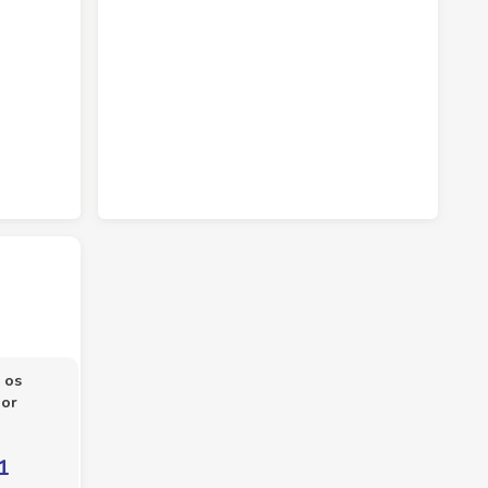
 os
por
1