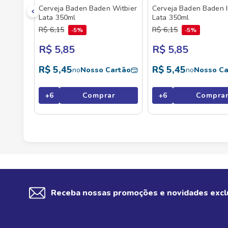
Cerveja Baden Baden Witbier
Cerveja Baden Baden 
Lata 350ml
Lata 350ml
R$
6
,
15
R$
6
,
15
5%
5%
R$ 5,85
R$ 5,85
R$
5
,
45
R$
5
,
45
no
Nosso Cartão
no
Nosso Ca
+
6
Comprar
+
6
Compra
Receba nossas promoções e novidades excl