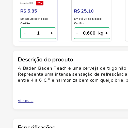
600g
R$ 5,99
2
%
R$ 5,85
R$ 25,10
Em até
3
x
no
Nosso
Em até
3
x
no
Nosso
Cartão
Cartão
-
+
-
+
kg
Descrição do produto
A Baden Baden Peach é uma cerveja de trigo não 
Representa uma intensa sensação de refrescância 
entre 4 a 6 C ° e harmoniza bem com queijo brie, p
Ver mais
Especificações