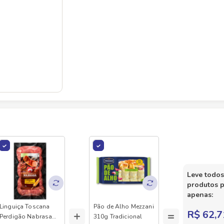
Leve todos
produtos 
apenas:
Linguiça Toscana
Pão de Alho Mezzani
+
=
R$ 62,7
Perdigão Nabrasa
310g Tradicional