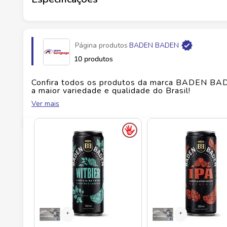
Marca
BADEN BADEN
Página produtos
BADEN BADEN
Fabricante
HNK BR INDUSTRIA DE BEBIDAS
10 produtos
EAN
7898230716722
Confira todos os produtos da marca
BADEN BA
a maior variedade e qualidade do Brasil!
Ver mais
Id do produto
144643
No Savegnago, você encontra uma ampla seleçã