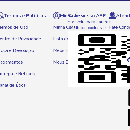
Termos e Políticas
Minha Área
Baixe nosso APP
Atend
Aproveite para garantir
ermos de Uso
Minha Conta
Fale Cono
benefícios exclusivos!
entro de Privacidade
Lista de Compras
WhatsAp
roca e Devolução
Meus Pedidos
Telef
agamentos
Meus Descontos
0800 01
ntrega e Retirada
E-mai
anal de Ética
atendim