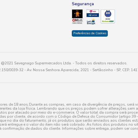
Segurança
Preferências de Cookies
@2021 Savegnago Supermercados Ltda. - Todos os direitos reservados.
2.150/0039-32 - Av. Nossa Senhora Aparecida, 2021 - Sertãozinho - SP, CEP: 14
res de 18 anos.Durante as compras, em caso de divergência de preços, será vá
erentes da loja física. Lembrando que os preços podem sofrer alterações sem av
tos por atacado por meio do e-commerce. O valor total da compra será processa
r cliente, de acordo com o Código de Defesa do Consumidor (artigo 39 – I CDC,
toque no dia do faturamento, já os produtos que serão enviados aos clientes e
será entregue e o valor do item não será cobrado. As fotos dos produtos no sit
à confirmação de dados do cliente. Informações sobre entrega, podem ser cons