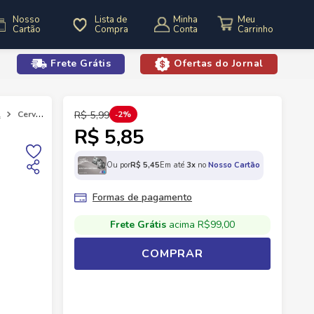
Nosso
Lista de
Minha
Cartão
Compra
Conta
Frete Grátis
Ofertas do Jornal
o
l
Cerveja Baden Baden Peach 350ml Lata
R$
5
,
99
2%
R$ 5,85
Ou por
R$
5
,
45
Em até
3
x
no
Nosso Cartão
Formas de pagamento
Frete Grátis
acima R$99,00
COMPRAR