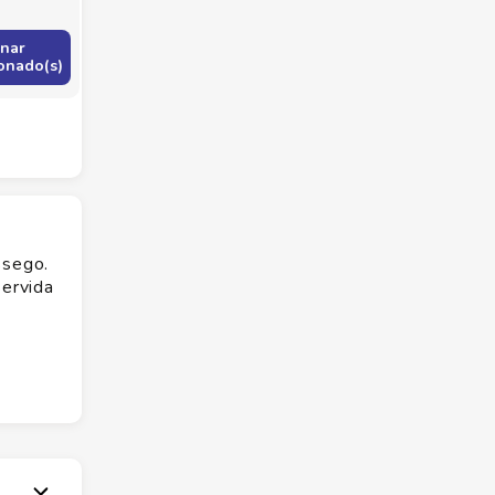
onar
onado(s)
ssego.
servida