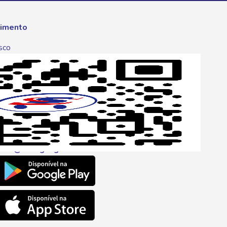
imento
sco
p
one
6 6680
l
ento@savegnago.com.br