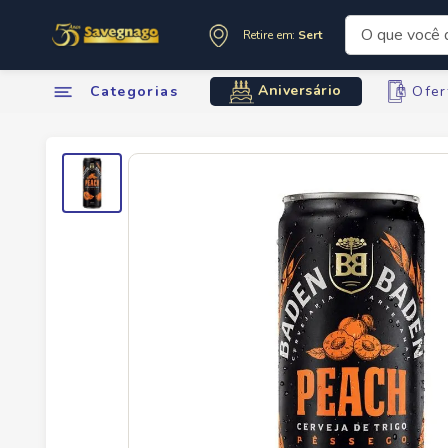
O que você de
Retire em:
Sertãozinho
Termos mai
Aniversário
Categorias
Ofer
1
º
leite
2
º
cafe
3
º
cerveja
4
º
carne
5
º
arroz
6
º
sabone
7
º
oleo
8
º
anivers
9
º
leite in
10
º
chocola