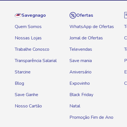
Savegnago
Ofertas
Quem Somos
WhatsApp de Ofertas
T
Nossas Lojas
Jornal de Ofertas
C
Trabalhe Conosco
Televendas
T
Transparência Salarial
Save mania
P
Starcine
Aniversário
E
Blog
Expovinho
C
Save Ganhe
Black Friday
Nosso Cartão
Natal
Promoção Fim de Ano