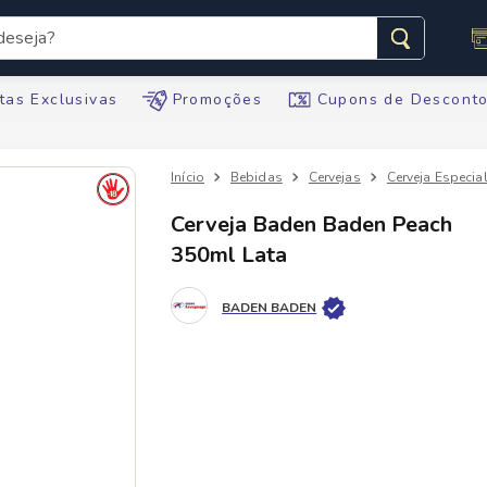
seja?
s buscados
tas Exclusivas
Promoções
Cupons de Descont
Bebidas
Cervejas
Cerveja Especia
Cerveja Baden Baden Peach
350ml Lata
te
BADEN BADEN
ario
tegral
te