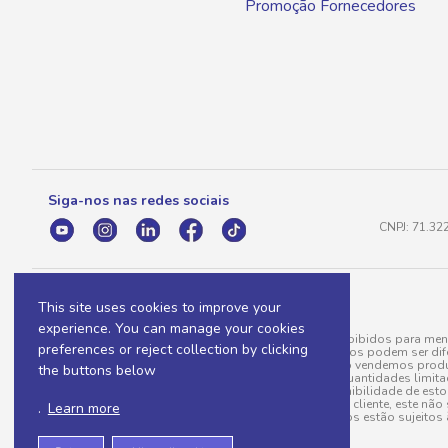
Promoção Fornecedores
Siga-nos nas redes sociais
CNPJ: 71.32
This site uses cookies to improve your
experience. You can manage your cookies
A venda e o consumo de bebidas alcoólicas são proibidos para meno
preferences or reject collection by clicking
válidas para a loja eletrônica, sendo que seus preços podem ser dif
para menos, por conta de produtos variáveis; e não vendemos produ
the buttons below
do pedido. Produtos em promoção possuem quantidades limitadas po
20/03/97). A venda está diretamente ligada à disponibilidade de es
Caso algum produto venha a faltar no pedido do cliente, este não 
.
Learn more
todos os pedidos estão sujeitos 