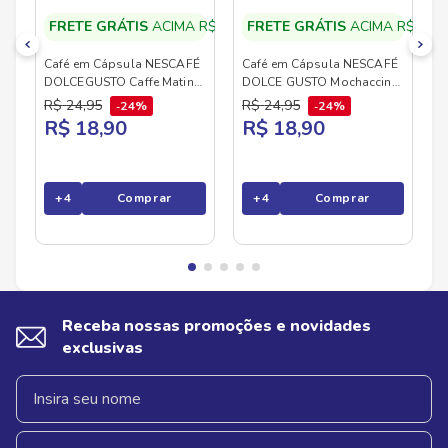
FRETE GRÁTIS
ACIMA R$79,90
FRETE GRÁTIS
ACIMA R$79,9
Café em Cápsula NESCAFÉ
Café em Cápsula NESCAFÉ
DOLCEGUSTO Caffe Matinal
DOLCE GUSTO Mochaccino
10 Cápsulas 80g
Canela 10 Cápsulas 172g
R$
24
,
95
R$
24
,
95
24%
24%
R$ 18,90
R$ 18,90
+
4
Comprar
+
4
Comprar
Receba nossas promoções e novidades
exclusivas