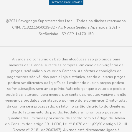
Preferências de Cookies
@2021 Savegnago Supermercados Ltda. - Todos os direitos reservados.
CNPJ: 71.322.150/0039-32 - Av. Nossa Senhora Aparecida, 2021 -
Sertãozinho - SP, CEP: 14170-150
A venda e o consumo de bebidas alcoólicas são proibidos para
menores de 18 anos.Durante as compras, em caso de divergência de
preços, será válido o valor do Carrinho. As ofertas e condições de
pagamentos são válidas para a loja eletrônica, sendo que seus preços
podem ser diferentes da loja física. Lembrando que os preços podem
sofrer alterações sem aviso prévio. Vale reforçar que o valor do pedido
poderá ser alterado, para menos, por conta de produtos variáveis; e não
vendemos produtos por atacado por meio do e-commerce. O valor total
da compra será processado, de fato, no cartão de crédito do cliente no
dia do faturamento do pedido. Produtos em promoção possuem
quantidades limitadas por cliente, de acordo com o Código de Defesa
do Consumidor (artigo 39 – I CDC, Lei nº. 8.078 de 11/09/90 e artigo 12 – III
Decreto nº. 2.181 de 20/03/97). A venda está diretamente ligada à