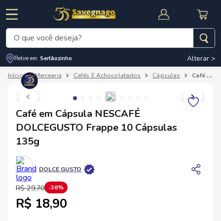
O que você deseja?
Alterar >
Retire em:
Sertãozinho
Termos mais buscados
Mercearia
Cafés E Achocolatados
Cápsulas
Café em Cápsula NESCAFÉ DOLCEGUSTO Frappe 10 Cápsulas 135g
1
º
leite
2
º
cafe
RNAL
CUPOM DE DESCONTO
Café em Cápsula NESCAFÉ
3
º
cerveja
DOLCEGUSTO Frappe 10 Cápsulas
4
º
carne
135g
5
º
arroz
DOLCE GUSTO
R$
29
,
70
36%
R$ 18,90