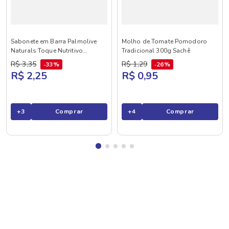
Sabonete em Barra Palmolive
Molho de Tomate Pomodoro
Naturals Toque Nutritivo
Tradicional 300g Sachê
Framboesa e Amora 85g
R$
3
,
35
R$
1
,
29
33%
26%
R$ 2,25
R$ 0,95
+
3
Comprar
+
4
Comprar