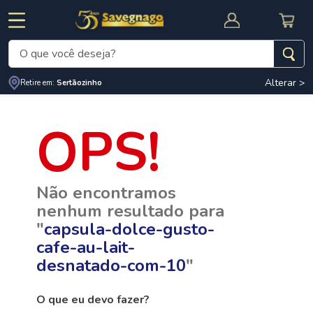
O que você deseja?
Alterar >
Termos mais buscados
Retire em:
Sertãozinho
1
º
leite
2
º
cafe
RNAL
CUPOM DE DESCONTO
3
º
cerveja
Não encontramos
4
º
carne
nenhum resultado para
5
º
arroz
"
capsula-dolce-gusto-
cafe-au-lait-
desnatado-com-10
"
O que eu devo fazer?