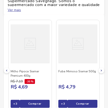
Supermercado Savegnago. Somos o
supermercado com a maior variedade e qualidade
Id do produto
11270
do Brasil!
Ver mais
No Savegnago, você encontra uma ampla seleção
de produtos
SIAMAR
, confira abaixo:
Altura
18.5
cm
Largura
17
cm
Comprimento
2.5
cm
Peso
0.418
kg
Milho Pipoca Siamar
Fuba Mimoso Siamar 500g
Premium 400g
R$
7
,
19
35%
R$ 4,69
R$ 4,79
+
3
Comprar
+
3
Comprar