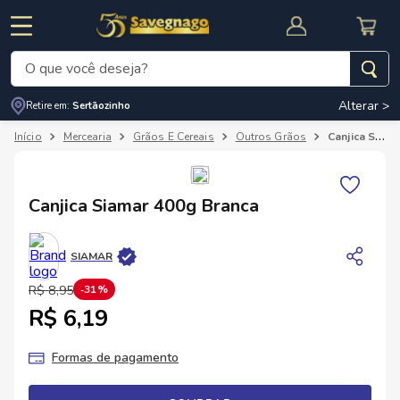
O que você deseja?
Alterar >
Retire em:
Sertãozinho
Termos mais buscados
Mercearia
Grãos E Cereais
Outros Grãos
Canjica Siamar 400g Branca
1
º
leite
2
º
cafe
RNAL
CUPOM DE DESCONTO
Canjica Siamar 400g Branca
3
º
cerveja
4
º
carne
SIAMAR
5
º
arroz
R$
8
,
95
31%
R$ 6,19
Formas de pagamento