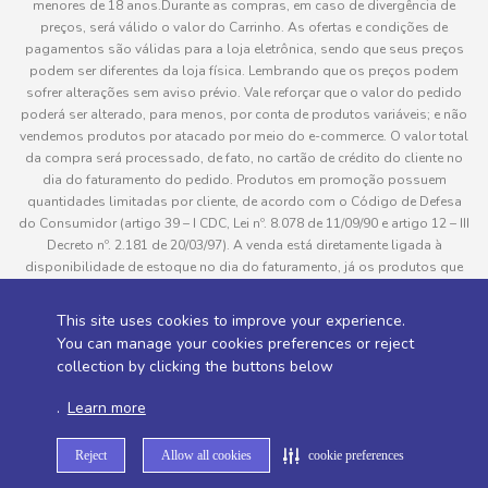
menores de 18 anos.Durante as compras, em caso de divergência de
preços, será válido o valor do Carrinho. As ofertas e condições de
pagamentos são válidas para a loja eletrônica, sendo que seus preços
podem ser diferentes da loja física. Lembrando que os preços podem
sofrer alterações sem aviso prévio. Vale reforçar que o valor do pedido
poderá ser alterado, para menos, por conta de produtos variáveis; e não
vendemos produtos por atacado por meio do e-commerce. O valor total
da compra será processado, de fato, no cartão de crédito do cliente no
dia do faturamento do pedido. Produtos em promoção possuem
quantidades limitadas por cliente, de acordo com o Código de Defesa
do Consumidor (artigo 39 – I CDC, Lei nº. 8.078 de 11/09/90 e artigo 12 – III
Decreto nº. 2.181 de 20/03/97). A venda está diretamente ligada à
disponibilidade de estoque no dia do faturamento, já os produtos que
serão enviados aos clientes estão sujeitos à disponibilidade de estoque
no momento da separação. Caso algum produto venha a faltar no
This site uses cookies to improve your experience.
pedido do cliente, este não será entregue e o valor do item não será
You can manage your cookies preferences or reject
cobrado. As fotos dos produtos no site são ilustrativas, podendo haver
collection by clicking the buttons below
divergência com o produto real e todos os pedidos estão sujeitos à
confirmação de dados do cliente. Informações sobre entrega, podem ser
.
Learn more
consultadas em “Política de Entregas”
Reject
Allow all cookies
cookie preferences
Desenvolvido por