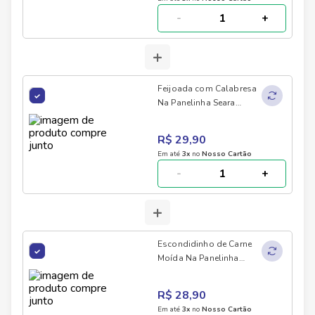
-
+
+
Feijoada com Calabresa
Na Panelinha Seara
300g
R$ 29,90
Em até
3
x
no
Nosso Cartão
-
+
+
Escondidinho de Carne
Moída Na Panelinha
Seara 300g
R$ 28,90
Em até
3
x
no
Nosso Cartão