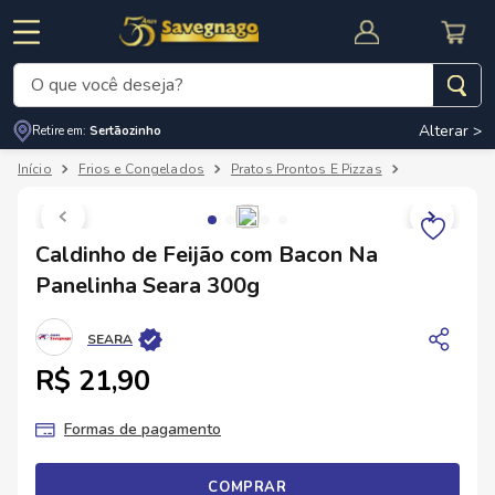
O que você deseja?
Alterar >
Retire em:
Sertãozinho
Termos mais buscados
Frios e Congelados
Pratos Prontos E Pizzas
Demais Prato
1
º
leite
2
º
cafe
RNAL
CUPOM DE DESCONTO
Caldinho de Feijão com Bacon Na
3
º
cerveja
Panelinha Seara 300g
4
º
carne
SEARA
5
º
arroz
R$ 21,90
Formas de pagamento
COMPRAR