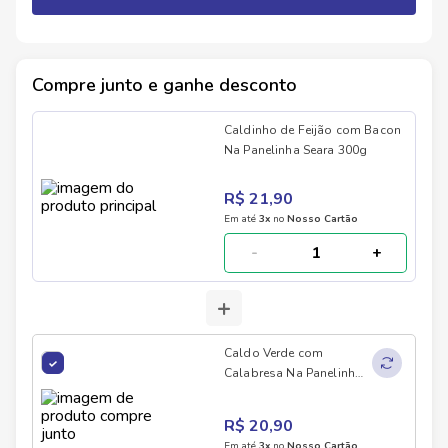
Compre junto e ganhe desconto
Caldinho de Feijão com Bacon
Na Panelinha Seara 300g
R$ 21,90
Em até
3
x
no
Nosso Cartão
-
+
+
Caldo Verde com
Calabresa Na Panelinha
Seara 300g
R$ 20,90
Em até
3
x
no
Nosso Cartão