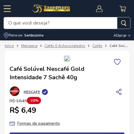
O que você deseja?
Alterar >
Retire em:
Sertãozinho
Termos mais buscados
Mercearia
Cafés E Achocolatados
Cafés
Café Solúvel Nescafé Gold Intensidade 7 Sachê 40g
1
º
leite
2
º
cafe
RNAL
CUPOM DE DESCONTO
Café Solúvel Nescafé Gold
3
º
cerveja
Intensidade 7 Sachê 40g
4
º
carne
NESCAFE
5
º
arroz
R$
10
,
45
38%
R$ 6,49
Formas de pagamento