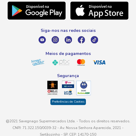
Natal
Telefone
Promoção Fim de Ano
0800 016 6680
Promoção Fornecedores
Siga-nos nas redes sociais
E-mail
atendimento@savegnago.com.br
Meios de pagamentos
Segurança
Preferências de Cookies
@2021 Savegnago Supermercados Ltda. - Todos os direitos reservados.
CNPJ: 71.322.150/0039-32 - Av. Nossa Senhora Aparecida, 2021 -
Sertãozinho - SP, CEP: 14170-150