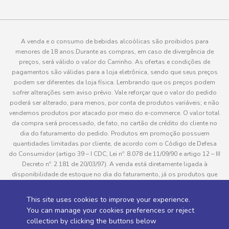
A venda e o consumo de bebidas alcoólicas são proibidos para
menores de 18 anos.Durante as compras, em caso de divergência de
preços, será válido o valor do Carrinho. As ofertas e condições de
pagamentos são válidas para a loja eletrônica, sendo que seus preços
podem ser diferentes da loja física. Lembrando que os preços podem
sofrer alterações sem aviso prévio. Vale reforçar que o valor do pedido
poderá ser alterado, para menos, por conta de produtos variáveis; e não
vendemos produtos por atacado por meio do e-commerce. O valor total
da compra será processado, de fato, no cartão de crédito do cliente no
dia do faturamento do pedido. Produtos em promoção possuem
quantidades limitadas por cliente, de acordo com o Código de Defesa
do Consumidor (artigo 39 – I CDC, Lei nº. 8.078 de 11/09/90 e artigo 12 – III
Decreto nº. 2.181 de 20/03/97). A venda está diretamente ligada à
disponibilidade de estoque no dia do faturamento, já os produtos que
serão enviados aos clientes estão sujeitos à disponibilidade de estoque
no momento da separação. Caso algum produto venha a faltar no
This site uses cookies to improve your experience.
pedido do cliente, este não será entregue e o valor do item não será
You can manage your cookies preferences or reject
cobrado. As fotos dos produtos no site são ilustrativas, podendo haver
collection by clicking the buttons below
divergência com o produto real e todos os pedidos estão sujeitos à