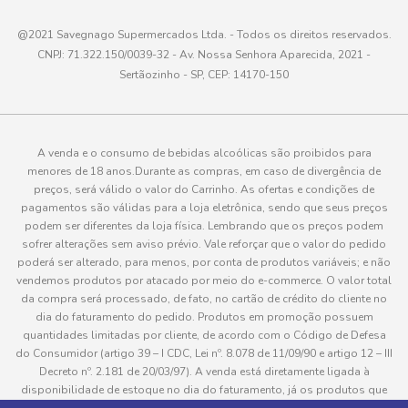
@2021 Savegnago Supermercados Ltda. - Todos os direitos reservados.
CNPJ: 71.322.150/0039-32 - Av. Nossa Senhora Aparecida, 2021 -
Sertãozinho - SP, CEP: 14170-150
A venda e o consumo de bebidas alcoólicas são proibidos para
menores de 18 anos.Durante as compras, em caso de divergência de
preços, será válido o valor do Carrinho. As ofertas e condições de
pagamentos são válidas para a loja eletrônica, sendo que seus preços
podem ser diferentes da loja física. Lembrando que os preços podem
sofrer alterações sem aviso prévio. Vale reforçar que o valor do pedido
poderá ser alterado, para menos, por conta de produtos variáveis; e não
vendemos produtos por atacado por meio do e-commerce. O valor total
da compra será processado, de fato, no cartão de crédito do cliente no
dia do faturamento do pedido. Produtos em promoção possuem
quantidades limitadas por cliente, de acordo com o Código de Defesa
do Consumidor (artigo 39 – I CDC, Lei nº. 8.078 de 11/09/90 e artigo 12 – III
Decreto nº. 2.181 de 20/03/97). A venda está diretamente ligada à
disponibilidade de estoque no dia do faturamento, já os produtos que