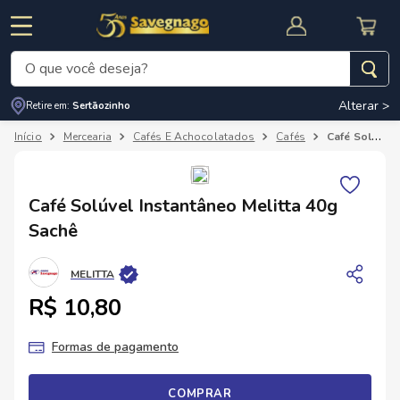
O que você deseja?
Alterar >
Retire em:
Sertãozinho
Termos mais buscados
Mercearia
Cafés E Achocolatados
Cafés
Café Solúvel Instantâneo Melitta 40g Sachê
1
º
leite
2
º
cafe
RNAL
CUPOM DE DESCONTO
Café Solúvel Instantâneo Melitta 40g
3
º
cerveja
Sachê
4
º
carne
MELITTA
5
º
arroz
R$ 10,80
Formas de pagamento
COMPRAR