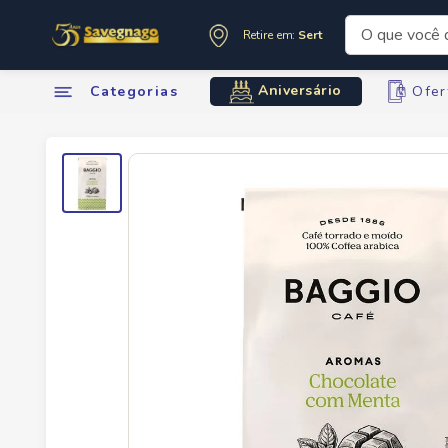
O que você de
Retire em:
Sertãozinho
Termos mai
Aniversário
Categorias
Ofer
1
º
leite
2
º
cafe
3
º
cerveja
4
º
carne
5
º
arroz
6
º
sabone
7
º
oleo
8
º
leite in
9
º
anivers
10
º
chocola