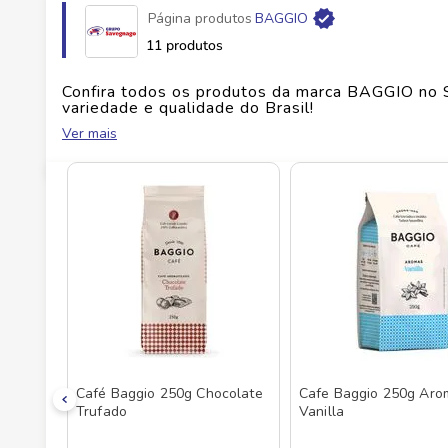
Página produtos
BAGGIO
Fabricante
BAGGIO COFFES EXPORT LTDA 
11 produtos
EAN
7898922711028
Confira todos os produtos da marca
BAGGIO
no 
variedade e qualidade do Brasil!
Ver mais
Id do produto
161551
No Savegnago, você encontra uma ampla seleçã
Café Baggio 250g Chocolate
Cafe Baggio 250g Aro
Trufado
Vanilla