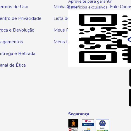
Aproveite para garantir
ermos de Uso
Minha Conta
Fale Cono
benefícios exclusivos!
entro de Privacidade
Lista de Compras
WhatsAp
roca e Devolução
Meus Pedidos
Telef
agamentos
Meus Descontos
0800 01
ntrega e Retirada
E-mai
anal de Ética
atendim
Segurança