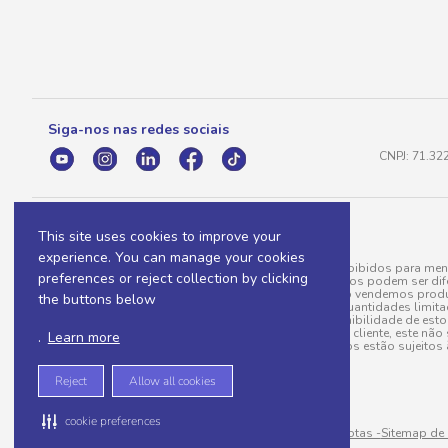
Siga-nos nas redes sociais
CNPJ: 71.32
This site uses cookies to improve your
experience. You can manage your cookies
A venda e o consumo de bebidas alcoólicas são proibidos para meno
preferences or reject collection by clicking
válidas para a loja eletrônica, sendo que seus preços podem ser dif
para menos, por conta de produtos variáveis; e não vendemos produ
the buttons below
do pedido. Produtos em promoção possuem quantidades limitadas po
20/03/97). A venda está diretamente ligada à disponibilidade de es
Caso algum produto venha a faltar no pedido do cliente, este não 
.
Learn more
todos os pedidos estão sujeitos 
Reject
Allow all cookies
cookie preferences
Sitemap de rotas -
Sitemap de