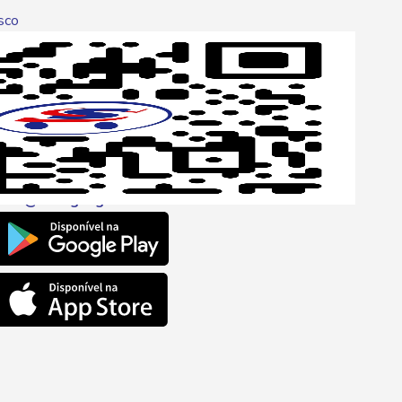
sco
p
one
6 6680
l
ento@savegnago.com.br