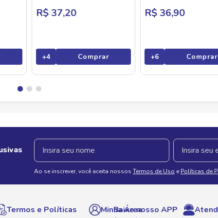
R$ 37,20
R$ 36,90
r
+
4
Comprar
+
6
Comprar
usivas
Ao se inscrever, você aceita nossos
Termos de Uso
e
Políticas de 
Termos e Políticas
Minha Área
Baixe nosso APP
Atend