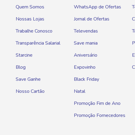
Quem Somos
WhatsApp de Ofertas
T
Nossas Lojas
Jornal de Ofertas
C
Trabalhe Conosco
Televendas
T
Transparência Salarial
Save mania
P
Starcine
Aniversário
E
Blog
Expovinho
C
Save Ganhe
Black Friday
Nosso Cartão
Natal
Promoção Fim de Ano
Promoção Fornecedores