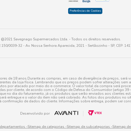
Preferências de Cookies
@2021 Savegnago Supermercados Ltda. - Todos os direitos reservados.
2.150/0039-32 - Av. Nossa Senhora Aparecida, 2021 - Sertãozinho - SP, CEP: 14
res de 18 anos.Durante as compras, em caso de divergência de preços, será vá
erentes da loja física. Lembrando que os preços podem sofrer alterações sem av
tos por atacado por meio do e-commerce. O valor total da compra será processa
r cliente, de acordo com o Código de Defesa do Consumidor (artigo 39 – I CDC,
toque no dia do faturamento, já os produtos que serão enviados aos clientes e
será entregue e o valor do item não será cobrado. As fotos dos produtos no sit
à confirmação de dados do cliente. Informações sobre entrega, podem ser cons
Desenvolvido por
 departamentos -
Sitemap de categorias -
Sitemap de subcategorias -
Sitemap de