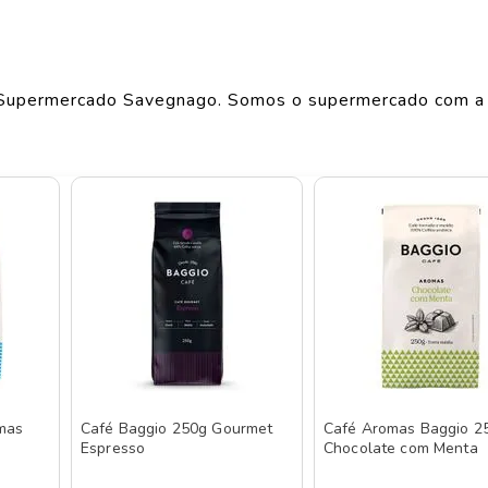
Largura
ME
9
cm
Comprimento
6
cm
Supermercado Savegnago. Somos o supermercado com a
Peso
0.26
kg
o de produtos
BAGGIO
, confira abaixo:
mas
Café Baggio 250g Gourmet
Café Aromas Baggio 2
Espresso
Chocolate com Menta