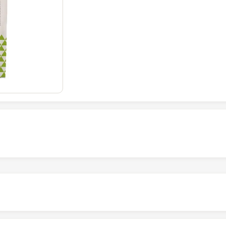
Altura
18
cm