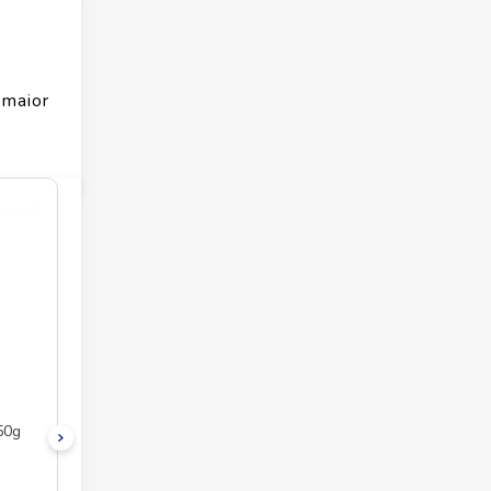
 maior
50g