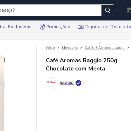
seja?
s buscados
tas Exclusivas
Promoções
Cupons de Descont
Mercearia
Cafés E Achocolatados
Café Aromas Baggio 250g
Chocolate com Menta
te
BAGGIO
tegral
ario
te