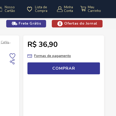
Nosso
Lista de
Minha
Cartão
Compra
Conta
Frete Grátis
Ofertas do Jornal
o
R$ 36,90
Cafés
Café Aromas Baggio 250g Chocolate com Menta
Formas de pagamento
COMPRAR