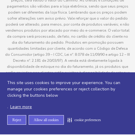
preços, será válido o valor do Carrinho. As ofertas e condições de
pagamentos são válidas para a loja eletrônica, sendo que seus preços
podem ser diferentes da loja física. Lembrando que os preços podem
sofrer alterações sem aviso prévio. Vale reforçar que o valor do pedido
poderá ser alterado, para menos, por conta de produtos variáveis; e não
vendemos produtos por atacado por meio do e-commerce. O valor total
da compra será processado, de fato, no cartão de crédito do cliente no
dia do faturamento do pedido. Produtos em promoção possuem
quantidades limitadas por cliente, de acordo com o Código de Defesa
do Consumidor (artigo 39 – I CDC, Lei nº. 8.078 de 11/09/90 e artigo 12 – III
Decreto nº. 2.181 de 20/03/97). A venda está diretamente ligada à
disponibilidade de estoque no dia do faturamento, já os produtos que
serão enviados aos clientes estão sujeitos à disponibilidade de estoque
no momento da separação. Caso algum produto venha a faltar no
This site uses cookies to improve your experience. You can
pedido do cliente, este não será entregue e o valor do item não será
manage your cookies preferences or reject collection by
cobrado. As fotos dos produtos no site são ilustrativas, podendo haver
clicking the buttons below
divergência com o produto real e todos os pedidos estão sujeitos à
confirmação de dados do cliente. Informações sobre entrega, podem ser
.
Learn more
consultadas em “Política de Entregas”
Reject
Allow all cookies
cookie preferences
Desenvolvido por