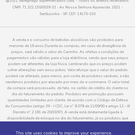
@2021 Savegnago Supermercados Ltda. - Todos os direitos reservados.
CNPJ: 71.322.150/0039-32 - Av. Nossa Senhora Aparecida, 2021 -
Sertãozinho - SP, CEP: 14170-150
A venda e o consumo de bebidas alcoólicas são proibidos para
menores de 18 anos.Durante as compras, em caso de divergência de
preços, será válido o valor do Carrinho. As ofertas e condições de
pagamentos são válidas para a loja eletrônica, sendo que seus preços
podem ser diferentes da loja física. Lembrando que os preços podem
sofrer alterações sem aviso prévio. Vale reforçar que o valor do pedido
poderá ser alterado, para menos, por conta de produtos variáveis; e não
vendemos produtos por atacado por meio do e-commerce. O valor total
da compra será processado, de fato, no cartão de crédito do cliente no
dia do faturamento do pedido. Produtos em promoção possuem
quantidades limitadas por cliente, de acordo com o Código de Defesa
do Consumidor (artigo 39 – I CDC, Lei nº. 8.078 de 11/09/90 e artigo 12 – III
Decreto nº. 2.181 de 20/03/97). A venda está diretamente ligada à
disponibilidade de estoque no dia do faturamento, já os produtos que
serão enviados aos clientes estão sujeitos à disponibilidade de estoque
no momento da separação. Caso algum produto venha a faltar no
This site uses cookies to improve your experience.