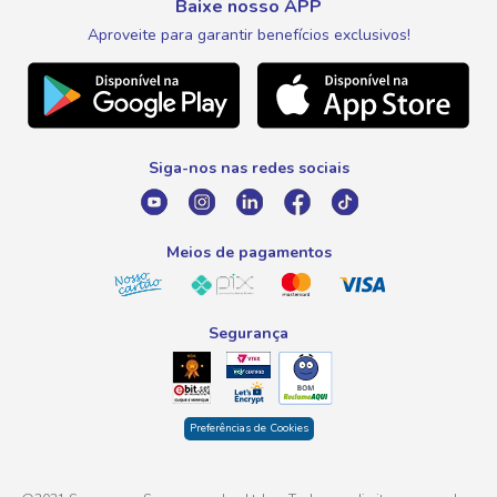
Nosso Cartão
Meus Pedidos
Baixe nosso APP
Black Friday
Canal de Ética
Aproveite para garantir benefícios exclusivos!
WhatsApp
Meus Descontos
Natal
Telefone
Promoção Fim de Ano
0800 016 6680
Promoção Fornecedores
Siga-nos nas redes sociais
E-mail
atendimento@savegnago.com.br
Meios de pagamentos
Segurança
Preferências de Cookies