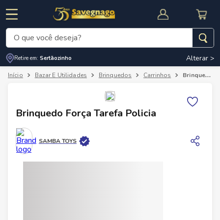
O que você deseja?
Alterar >
Retire em:
Sertãozinho
Termos mais buscados
Bazar E Utilidades
Brinquedos
Carrinhos
Brinquedo Força Tarefa Policia
1
º
leite
2
º
cafe
RNAL
CUPOM DE DESCONTO
Brinquedo Força Tarefa Policia
3
º
cerveja
4
º
carne
SAMBA TOYS
5
º
arroz