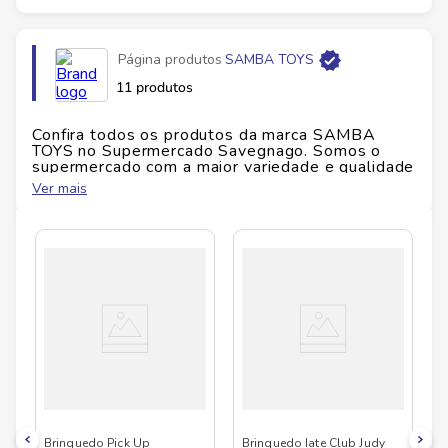
Página produtos
SAMBA TOYS
11 produtos
Confira todos os produtos da marca
SAMBA
TOYS
no Supermercado Savegnago. Somos o
supermercado com a maior variedade e qualidade
do Brasil!
Ver mais
No Savegnago, você encontra uma ampla seleção
de produtos
SAMBA TOYS
, confira abaixo:
Brinquedo Pick Up
Brinquedo Iate Club Judy