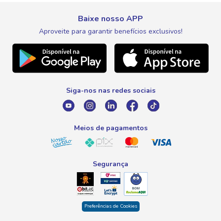
Expovinho
Entrega e Retirada
Fale Conosco
Nosso Cartão
Meus Pedidos
Baixe nosso APP
Black Friday
Canal de Ética
Aproveite para garantir benefícios exclusivos!
WhatsApp
Meus Descontos
Natal
Telefone
Promoção Fim de Ano
0800 016 6680
Promoção Fornecedores
Siga-nos nas redes sociais
E-mail
atendimento@savegnago.com.br
Meios de pagamentos
Segurança
Preferências de Cookies