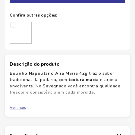
Descrição do produto
Bolinho Napolitano Ana Maria 42g
traz o sabor
tradicional da padaria, com
textura macia
e aroma
envolvente. No Savegnago você encontra qualidade,
frescor e consistência em cada mordida.
Textura macia
que encanta a cada mordida
Ver mais
Aroma envolvente
que desperta o paladar
Praticidade para lanches rápidos
Fresco e com padrão de qualidade Savegnago
Com a tradição da marca e o cuidado na seleção de