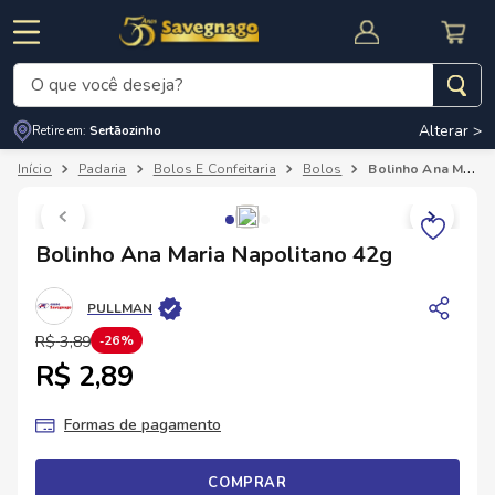
O que você deseja?
Alterar >
Retire em:
Sertãozinho
Termos mais buscados
Padaria
Bolos E Confeitaria
Bolos
Bolinho Ana Maria Napolitano 42g
1
º
leite
2
º
cafe
RNAL
CUPOM DE DESCONTO
Bolinho Ana Maria Napolitano 42g
3
º
cerveja
4
º
carne
PULLMAN
5
º
arroz
R$
3
,
89
26%
R$ 2,89
Formas de pagamento
COMPRAR