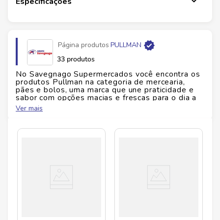
Especificações
produtos, este bolinho oferece sabor estável e prazer
em cada momento do seu dia. Verifique a embalagem
para informações sobre alérgenos e glúten. Aproveite
já e leve para casa com a confiança do Savegnago.
Página produtos
PULLMAN
Ficha Técnica
33 produtos
No Savegnago Supermercados você encontra os
Marca:
Ana Maria
produtos Pullman na categoria de mercearia,
Peso:
42 g
pães e bolos, uma marca que une praticidade e
Conteúdo:
Bolinho Napolitano coberto
sabor com opções macias e frescas para o dia a
dia. Com receitas equilibradas e qualidade
Ver mais
consistente, os produtos Pullman são ideais para
cafés da manhã e lanches, trazendo conveniência
e aquele toque familiar em cada momento.
Descubra a linha Pullman no Savegnago
Supermercados e facilite sua rotina com mais
sabor.