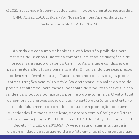
@2021 Savegnago Supermercados Ltda. - Todos os direitos reservados.
CNPJ: 71.322.150/0039-32 - Av. Nossa Senhora Aparecida, 2021 -
Sertãozinho - SP, CEP: 14170-150
A venda e o consumo de bebidas alcoólicas são proibidos para
menores de 18 anos.Durante as compras, em caso de divergência de
preços, será válido o valor do Carrinho. As ofertas e condições de
pagamentos são válidas para a loja eletrônica, sendo que seus preços
podem ser diferentes da loja física. Lembrando que os preços podem
sofrer alterações sem aviso prévio. Vale reforçar que o valor do pedido
poderá ser alterado, para menos, por conta de produtos variáveis; e não
vendemos produtos por atacado por meio do e-commerce. O valor total
da compra será processado, de fato, no cartão de crédito do cliente no
dia do faturamento do pedido. Produtos em promoção possuem
quantidades limitadas por cliente, de acordo com o Código de Defesa
do Consumidor (artigo 39 – I CDC, Lei nº. 8.078 de 11/09/90 e artigo 12 – III
Decreto nº. 2.181 de 20/03/97). A venda está diretamente ligada à
disponibilidade de estoque no dia do faturamento, já os produtos que
serão enviados aos clientes estão sujeitos à disponibilidade de estoque