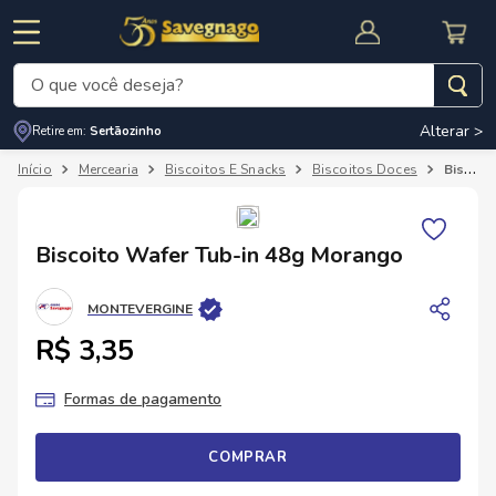
O que você deseja?
Alterar >
Retire em:
Sertãozinho
Termos mais buscados
Mercearia
Biscoitos E Snacks
Biscoitos Doces
Biscoito Wafer Tub-in 48g Morango
1
º
leite
2
º
cafe
RNAL
CUPOM DE DESCONTO
Biscoito Wafer Tub-in 48g Morango
3
º
cerveja
4
º
carne
MONTEVERGINE
5
º
arroz
R$ 3,35
Formas de pagamento
COMPRAR