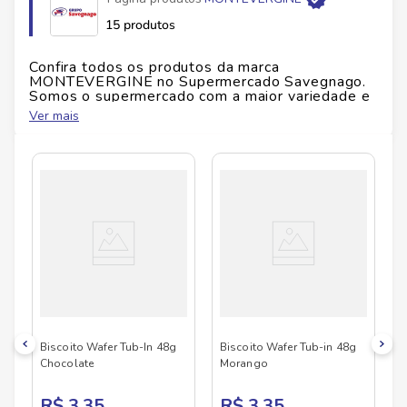
15 produtos
Confira todos os produtos da marca
MONTEVERGINE
no Supermercado Savegnago.
Somos o supermercado com a maior variedade e
qualidade do Brasil!
Ver mais
No Savegnago, você encontra uma ampla seleção
de produtos
MONTEVERGINE
, confira abaixo:
Biscoito Wafer Tub-In 48g
Biscoito Wafer Tub-in 48g
Chocolate
Morango
R$ 3,35
R$ 3,35