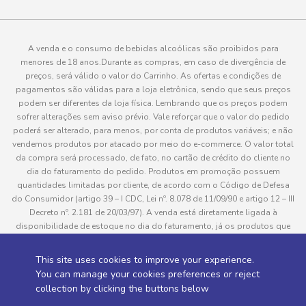
A venda e o consumo de bebidas alcoólicas são proibidos para
menores de 18 anos.Durante as compras, em caso de divergência de
preços, será válido o valor do Carrinho. As ofertas e condições de
pagamentos são válidas para a loja eletrônica, sendo que seus preços
podem ser diferentes da loja física. Lembrando que os preços podem
sofrer alterações sem aviso prévio. Vale reforçar que o valor do pedido
poderá ser alterado, para menos, por conta de produtos variáveis; e não
vendemos produtos por atacado por meio do e-commerce. O valor total
da compra será processado, de fato, no cartão de crédito do cliente no
dia do faturamento do pedido. Produtos em promoção possuem
quantidades limitadas por cliente, de acordo com o Código de Defesa
do Consumidor (artigo 39 – I CDC, Lei nº. 8.078 de 11/09/90 e artigo 12 – III
Decreto nº. 2.181 de 20/03/97). A venda está diretamente ligada à
disponibilidade de estoque no dia do faturamento, já os produtos que
serão enviados aos clientes estão sujeitos à disponibilidade de estoque
no momento da separação. Caso algum produto venha a faltar no
This site uses cookies to improve your experience.
pedido do cliente, este não será entregue e o valor do item não será
You can manage your cookies preferences or reject
cobrado. As fotos dos produtos no site são ilustrativas, podendo haver
collection by clicking the buttons below
divergência com o produto real e todos os pedidos estão sujeitos à