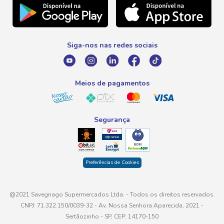
Telefone
Promoção Fim de Ano
0800 016 6680
Promoção Fornecedores
Siga-nos nas redes sociais
E-mail
atendimento@savegnago.com.br
Meios de pagamentos
Segurança
Preferências de Cookies
@2021 Savegnago Supermercados Ltda. - Todos os direitos reservados.
CNPJ: 71.322.150/0039-32 - Av. Nossa Senhora Aparecida, 2021 -
Sertãozinho - SP, CEP: 14170-150