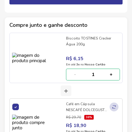
Compre junto e ganhe desconto
Biscoito TOSTINES Cracker
Água 200g
R$ 6,15
Em até
3
x
no
Nosso Cartão
-
+
+
Café em Cápsula
NESCAFÉ DOLCEGUSTO
Alpino Tradicional 10
R$ 29,70
36
%
Unidades 178g
R$ 18,90
Em até
3
x
no
Nosso Cartão