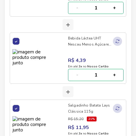
-
+
+
Bebida Láctea UHT
Nescau Menos Açúcares
Zero Lactose 180ml
R$ 4,39
Em até
3
x
no
Nosso Cartão
-
+
+
Salgadinho Batata Lays
Clássica 115g
R$ 15,20
21
%
R$ 11,95
Em até
3
x
no
Nosso Cartão