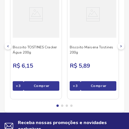
Comprimento
18.5
cm
Peso
0.224
kg
Biscoito TOSTINES Cracker
Biscoito Maisena Tostines
Água 200g
200g
R$ 6,15
R$ 5,89
+
3
Comprar
+
3
Comprar
Receba nossas promoções e novidades