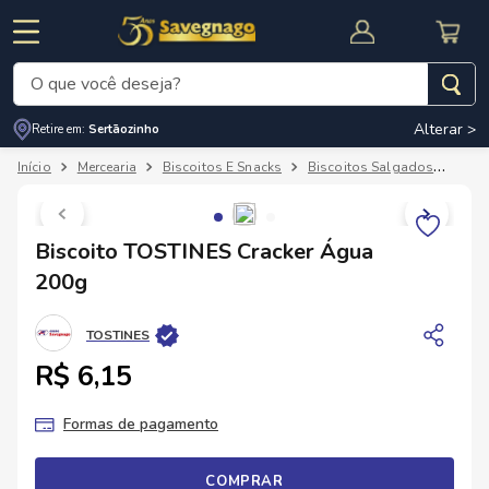
O que você deseja?
Alterar >
Retire em:
Sertãozinho
Termos mais buscados
Mercearia
Biscoitos E Snacks
Biscoitos Salgados
Bisc
1
º
leite
2
º
cafe
RNAL
CUPOM DE DESCONTO
Biscoito TOSTINES Cracker Água
3
º
cerveja
200g
4
º
carne
TOSTINES
5
º
arroz
R$ 6,15
Formas de pagamento
COMPRAR