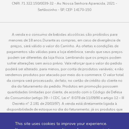
CNPJ: 71.322.150/0039-32 - Av. Nossa Senhora Aparecida, 2021 -
Sertãozinho - SP, CEP: 14170-150
A venda e o consumo de bebidas alcoólicas são proibidos para
menores de 18 anos.Durante as compras, em caso de divergência de
preços, será válido o valor do Carrinho. As ofertas e condições de
pagamentos são válidas para a loja eletrônica, sendo que seus preços
podem ser diferentes da loja física. Lembrando que os preços podem
sofrer alterações sem aviso prévio. Vale reforçar que o valor do pedido
poderá ser alterado, para menos, por conta de produtos variáveis; e não
vendemos produtos por atacado por meio do e-commerce. O valor total
da compra será processado, de fato, no cartão de crédito do cliente no
dia do faturamento do pedido. Produtos em promoção possuem
quantidades limitadas por cliente, de acordo com o Código de Defesa
do Consumidor (artigo 39 – I CDC, Lei nº. 8.078 de 11/09/90 e artigo 12 – III
Decreto nº. 2.181 de 20/03/97). A venda está diretamente ligada à
disponibilidade de estoque no dia do faturamento, já os produtos que
serão enviados aos clientes estão sujeitos à disponibilidade de estoque
no momento da separação. Caso algum produto venha a faltar no
This site uses cookies to improve your experience.
pedido do cliente, este não será entregue e o valor do item não será