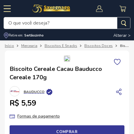
O que você deseja?
Alterar >
Retire em:
Sertãozinho
Termos mais buscados
Mercearia
Biscoitos E Snacks
Biscoitos Doces
Biscoito Cereale Cacau Bauducco Cereale 170g
1
º
leite
2
º
cafe
RNAL
CUPOM DE DESCONTO
Biscoito Cereale Cacau Bauducco
3
º
cerveja
Cereale 170g
4
º
carne
BAUDUCCO
5
º
arroz
R$ 5,59
Formas de pagamento
COMPRAR