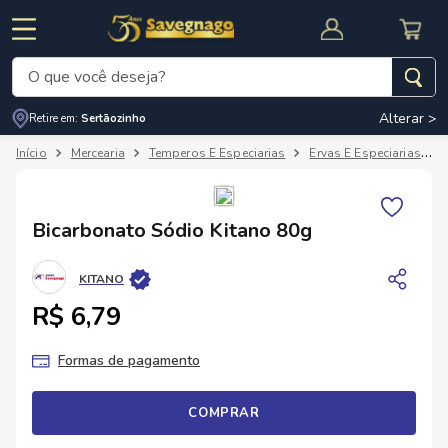
O que você deseja?
Alterar >
Retire em:
Sertãozinho
Termos mais buscados
Mercearia
Temperos E Especiarias
Ervas E Especiarias
1
º
leite
2
º
cafe
RNAL
CUPOM DE DESCONTO
Bicarbonato Sódio Kitano 80g
3
º
cerveja
4
º
carne
KITANO
5
º
arroz
R$ 6,79
Formas de pagamento
COMPRAR