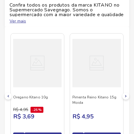
Ficha Técnica
Confira todos os produtos da marca
KITANO
no
Supermercado Savegnago. Somos o
Marca
: Kitano
supermercado com a maior variedade e qualidade
Peso
: 80 g
do Brasil!
Ver mais
No Savegnago, você encontra uma ampla seleção
de produtos
KITANO
, confira abaixo:
Oregano Kitano 10g
Pimenta Reino Kitano 15g
Moida
R$
4
,
95
25%
R$ 3,69
R$ 4,95