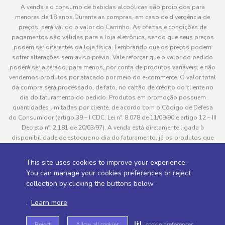
A venda e o consumo de bebidas alcoólicas são proibidos para
menores de 18 anos.Durante as compras, em caso de divergência de
preços, será válido o valor do Carrinho. As ofertas e condições de
pagamentos são válidas para a loja eletrônica, sendo que seus preços
podem ser diferentes da loja física. Lembrando que os preços podem
sofrer alterações sem aviso prévio. Vale reforçar que o valor do pedido
poderá ser alterado, para menos, por conta de produtos variáveis; e não
vendemos produtos por atacado por meio do e-commerce. O valor total
da compra será processado, de fato, no cartão de crédito do cliente no
dia do faturamento do pedido. Produtos em promoção possuem
quantidades limitadas por cliente, de acordo com o Código de Defesa
do Consumidor (artigo 39 – I CDC, Lei nº. 8.078 de 11/09/90 e artigo 12 – III
Decreto nº. 2.181 de 20/03/97). A venda está diretamente ligada à
disponibilidade de estoque no dia do faturamento, já os produtos que
serão enviados aos clientes estão sujeitos à disponibilidade de estoque
no momento da separação. Caso algum produto venha a faltar no
This site uses cookies to improve your experience.
pedido do cliente, este não será entregue e o valor do item não será
You can manage your cookies preferences or reject
cobrado. As fotos dos produtos no site são ilustrativas, podendo haver
collection by clicking the buttons below
divergência com o produto real e todos os pedidos estão sujeitos à
confirmação de dados do cliente. Informações sobre entrega, podem ser
.
Learn more
consultadas em “Política de Entregas”
Reject
Allow all cookies
cookie preferences