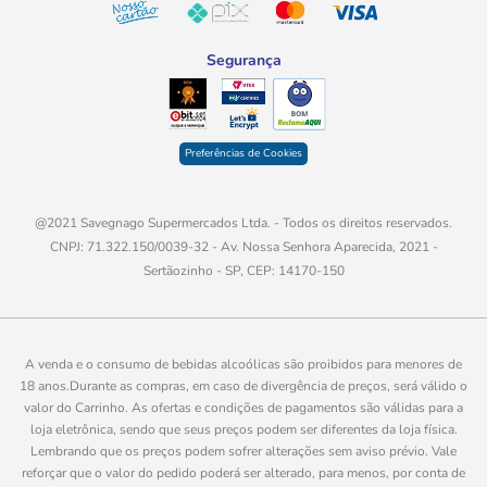
Além disso, muitos dos nossos clientes procuram leite
Segurança
integral em promoção para economizar nas compras do
mês sem abrir mão da qualidade. E aqui você vai
encontrar sempre o melhor preço!
Preferências de Cookies
Diferença entre leite integral,
semidesnatado e desnatado
@2021 Savegnago Supermercados Ltda. - Todos os direitos reservados.
Existem diferenças importantes entre os tipos de leite
CNPJ: 71.322.150/0039-32 - Av. Nossa Senhora Aparecida, 2021 -
disponíveis no supermercado, principalmente em relação
Sertãozinho - SP, CEP: 14170-150
à quantidade de gordura presente em cada versão.
Leite integral
A venda e o consumo de bebidas alcoólicas são proibidos para menores de
18 anos.Durante as compras, em caso de divergência de preços, será válido o
Possui maior teor de gordura natural, oferecendo sabor
valor do Carrinho. As ofertas e condições de pagamentos são válidas para a
mais encorpado e textura cremosa.
loja eletrônica, sendo que seus preços podem ser diferentes da loja física.
Lembrando que os preços podem sofrer alterações sem aviso prévio. Vale
Leite semidesnatado
reforçar que o valor do pedido poderá ser alterado, para menos, por conta de