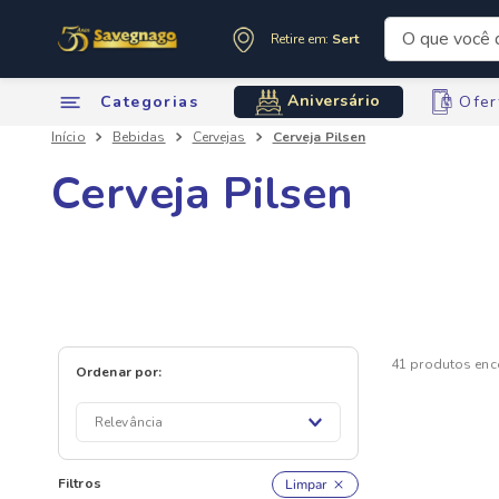
O que você de
Retire em:
Sertãozinho
Termos mai
Aniversário
Categorias
Ofer
1
º
leite
Bebidas
Cervejas
Cerveja Pilsen
2
º
cafe
3
º
cerveja
Cerveja Pilsen
4
º
carne
5
º
arroz
6
º
sabone
7
º
oleo
8
º
leite in
41
produtos
9
º
anivers
10
º
chocola
Relevância
Filtros