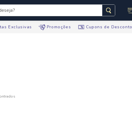
seja?
s buscados
tas Exclusivas
Promoções
Cupons de Descont
te
tegral
ario
te