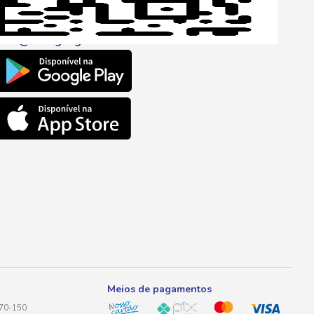
l
rfis. Algumas são mais leves e populares, enquanto
ento@savegnago.com.br
nto natural de quem está decidindo qual cerveja
m.
as long neck são mais indicadas para consumo individual
m busca cerveja em promoção ou ofertas de cerveja no
as
Meios de pagamentos
170-150