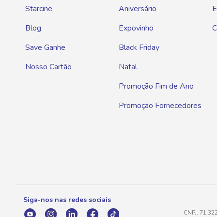
Marcas de
Starcine
Aniversário
E
Entre as princi
Blog
Expovinho
C
outras oferece
Save Ganhe
Black Friday
Comparações co
Nosso Cartão
Natal
comprar.
Promoção Fim de Ano
Tipos de c
Promoção Fornecedores
Ao comprar cer
A cerveja em la
com maior pres
Os packs com m
supermercado.
Preço da 
Siga-nos nas redes sociais
O preço da cer
CNPJ: 71.32