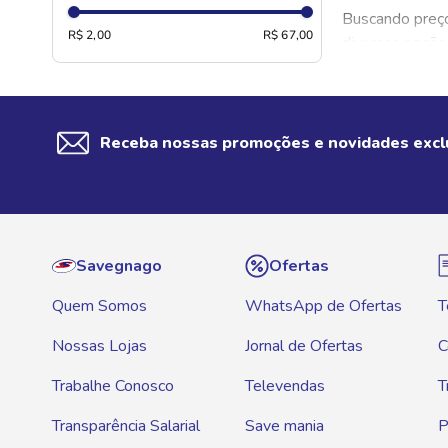
PETRA
Buscando preço
PRINCESS
R$ 2,00
R$ 67,00
diversas opçõe
PURO MALTE
No Savegnago S
SKOL
diferentes marc
Receba nossas promoções e novidades excl
Onde comp
Aqui no Savegn
Antarctica, Ams
econômicos.
Savegnago
Ofertas
O que é ce
Quem Somos
WhatsApp de Ofertas
T
A cerveja pilse
Nossas Lojas
Jornal de Ofertas
C
cerveja brasile
Trabalhe Conosco
Televendas
T
Esse tipo de c
online.
Transparência Salarial
Save mania
P