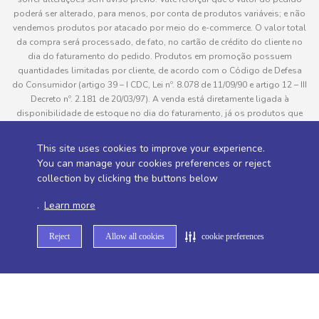
poderá ser alterado, para menos, por conta de produtos variáveis; e não
vendemos produtos por atacado por meio do e-commerce. O valor total
da compra será processado, de fato, no cartão de crédito do cliente no
dia do faturamento do pedido. Produtos em promoção possuem
quantidades limitadas por cliente, de acordo com o Código de Defesa
do Consumidor (artigo 39 – I CDC, Lei nº. 8.078 de 11/09/90 e artigo 12 – III
Decreto nº. 2.181 de 20/03/97). A venda está diretamente ligada à
disponibilidade de estoque no dia do faturamento, já os produtos que
serão enviados aos clientes estão sujeitos à disponibilidade de estoque
no momento da separação. Caso algum produto venha a faltar no
This site uses cookies to improve your experience.
pedido do cliente, este não será entregue e o valor do item não será
You can manage your cookies preferences or reject
cobrado. As fotos dos produtos no site são ilustrativas, podendo haver
collection by clicking the buttons below
divergência com o produto real e todos os pedidos estão sujeitos à
confirmação de dados do cliente. Informações sobre entrega, podem ser
.
Learn more
consultadas em “Política de Entregas”
Reject
Allow all cookies
cookie preferences
Desenvolvido por
Sitemap de rotas -
Sitemap de departamentos -
Sitemap de categorias -
Sitemap de subcategorias -
Sitemap de marcas -
Sitemap de produtos