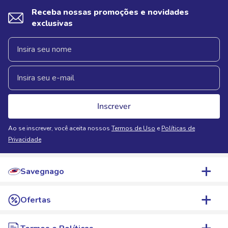
Receba nossas promoções e novidades
exclusivas
Inscrever
Ao se inscrever, você aceita nossos
Termos de Uso
e
Políticas de
Privacidade
Savegnago
Quem Somos
Ofertas
Nossas Lojas
WhatsApp de Ofertas