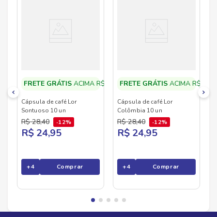
preparo. Com opções que vão do mais encorpado
ao mais delicado, Lor atende todos os perfis —
do apreciador exigente ao consumidor que busca
praticidade com excelência. A marca reflete
elegância, tradição europeia e inovação, com
cápsulas compatíveis e uma linha diversa que se
adapta a diferentes gostos e estilos. Lor é para
quem não abre mão de qualidade e quer mais do
que café: quer uma experiência premium.
Disponível no Savegnago Supermercados em
versões que elevam seu dia com sabor,
FRETE GRÁTIS
ACIMA R$50,00
FRETE GRÁTIS
ACIMA R$50,0
intensidade e sofisticação.
Cápsula de café Lor
Cápsula de café Lor
Sontuoso 10 un
Colômbia 10 un
R$
28
,
40
R$
28
,
40
12%
12%
R$ 24,95
R$ 24,95
+
4
Comprar
+
4
Comprar