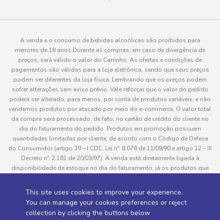
A venda e o consumo de bebidas alcoólicas são proibidos para
menores de 18 anos.Durante as compras, em caso de divergência de
preços, será válido o valor do Carrinho. As ofertas e condições de
pagamentos são válidas para a loja eletrônica, sendo que seus preços
podem ser diferentes da loja física. Lembrando que os preços podem
sofrer alterações sem aviso prévio. Vale reforçar que o valor do pedido
poderá ser alterado, para menos, por conta de produtos variáveis; e não
vendemos produtos por atacado por meio do e-commerce. O valor total
da compra será processado, de fato, no cartão de crédito do cliente no
dia do faturamento do pedido. Produtos em promoção possuem
quantidades limitadas por cliente, de acordo com o Código de Defesa
do Consumidor (artigo 39 – I CDC, Lei nº. 8.078 de 11/09/90 e artigo 12 – III
Decreto nº. 2.181 de 20/03/97). A venda está diretamente ligada à
disponibilidade de estoque no dia do faturamento, já os produtos que
serão enviados aos clientes estão sujeitos à disponibilidade de estoque
no momento da separação. Caso algum produto venha a faltar no
This site uses cookies to improve your experience.
pedido do cliente, este não será entregue e o valor do item não será
You can manage your cookies preferences or reject
cobrado. As fotos dos produtos no site são ilustrativas, podendo haver
collection by clicking the buttons below
divergência com o produto real e todos os pedidos estão sujeitos à