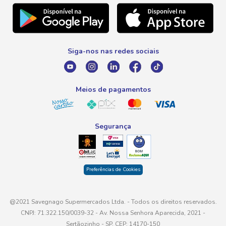
Natal
Telefone
Promoção Fim de Ano
0800 016 6680
Promoção Fornecedores
Siga-nos nas redes sociais
E-mail
atendimento@savegnago.com.br
Meios de pagamentos
Segurança
Preferências de Cookies
@2021 Savegnago Supermercados Ltda. - Todos os direitos reservados.
CNPJ: 71.322.150/0039-32 - Av. Nossa Senhora Aparecida, 2021 -
Sertãozinho - SP, CEP: 14170-150