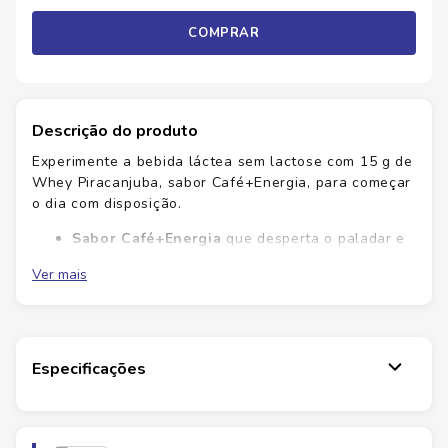
COMPRAR
Descrição do produto
Experimente a bebida láctea sem lactose com 15 g de
Whey Piracanjuba, sabor Café+Energia, para começar
o dia com disposição.
Sabor Café+Energia
que desperta o paladar e
dá ânimo
Ver mais
Proteína de qualidade
com 15 g de whey para
saciedade e apoio muscular
Sem lactose
para digestão mais leve
Praticidade 250 ml
pronto para consumir no
café, trabalho ou treino
Especificações
Para melhor experiência, verifique a embalagem para
Marca
PIRACANJUBA
alergênicos e glúten e aproveite a qualidade que o
Savegnago entrega em cada bebida. No Savegnago