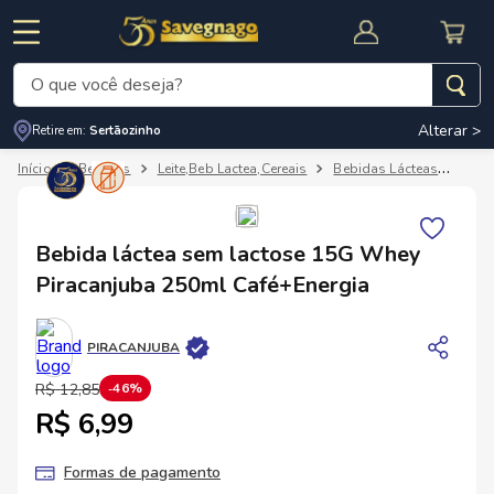
O que você deseja?
Alterar >
Retire em:
Sertãozinho
Termos mais buscados
Bebidas
Leite,Beb Lactea,Cereais
Bebidas Lácteas
Bebi
1
º
leite
2
º
cafe
RNAL
CUPOM DE DESCONTO
Bebida láctea sem lactose 15G Whey
3
º
cerveja
Piracanjuba 250ml Café+Energia
4
º
carne
5
º
arroz
PIRACANJUBA
R$
12
,
85
46%
R$ 6,99
Formas de pagamento