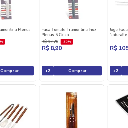
ramontina Plenus
Faca Tomate Tramontina Inox
Jogo Faca
Plenus 5 Cinza
Naturalle
R$
17
,
70
3%
50%
R$ 8,90
R$ 105
Comprar
+
2
Comprar
+
2