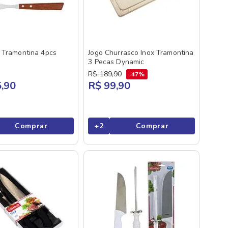
 Tramontina 4pcs
Jogo Churrasco Inox Tramontina
3 Pecas Dynamic
R$
189
,
90
47%
,90
R$ 99,90
Comprar
+
2
Comprar