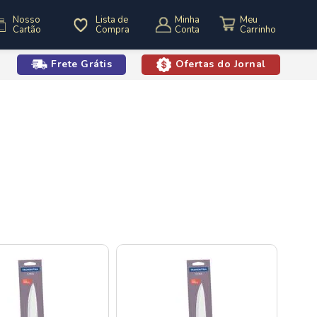
Nosso
Lista de
Minha
Cartão
Compra
Conta
Frete Grátis
Ofertas do Jornal
o