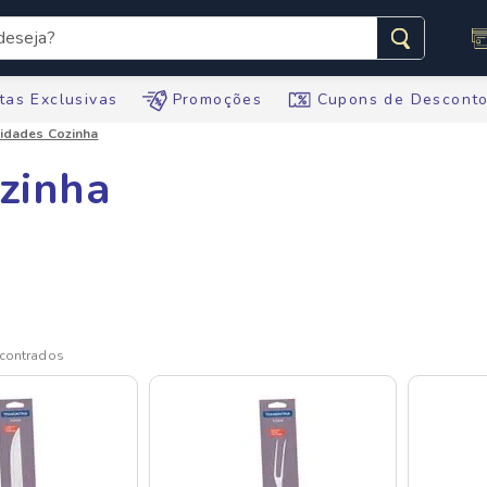
seja?
s buscados
tas Exclusivas
Promoções
Cupons de Descont
lidades Cozinha
ozinha
te
ario
tegral
te