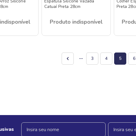
rroz Silicone
Espátula Silicone Vazada
Colher Es
28cm
Catuaí Preta 28cm
Preta 28
indisponível
Produto indisponível
Produ
3
4
5
6
usivas