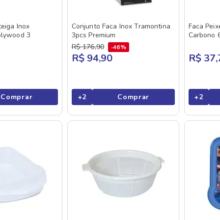
eiga Inox
Conjunto Faca Inox Tramontina
Faca Peix
olywood 3
3pcs Premium
Carbono 
R$
176
,
90
46%
R$ 94,90
R$ 37,
Comprar
+
2
Comprar
+
2