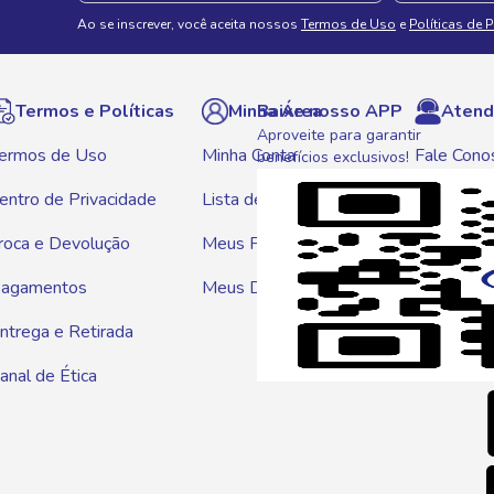
Ao se inscrever, você aceita nossos
Termos de Uso
e
Políticas de 
Termos e Políticas
Minha Área
Baixe nosso APP
Atend
Aproveite para garantir
ermos de Uso
Minha Conta
Fale Cono
benefícios exclusivos!
entro de Privacidade
Lista de Compras
WhatsAp
roca e Devolução
Meus Pedidos
Telef
agamentos
Meus Descontos
0800 01
ntrega e Retirada
E-mai
anal de Ética
atendim