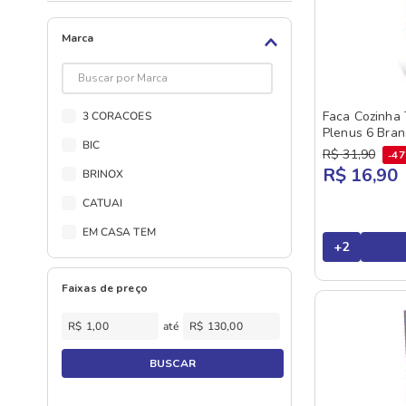
Marca
Faca Cozinha 
3 CORACOES
Plenus 6 Bran
BIC
R$
31
,
90
4
R$ 16,90
BRINOX
CATUAI
EM CASA TEM
+
2
EURO
Faixas de preço
GOLDEN PLAST
INVICTA
R$
R$
MARINEX
BUSCAR
MELITTA