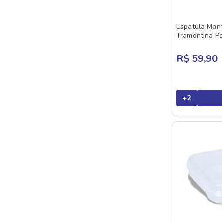
Espatula Mant
Tramontina P
R$ 59,90
+
2