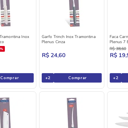
Tramontina Inox
Garfo Trinch Inox Tramontina
Faca Carn
co
Plenus Cinza
Plenus 7 
R$
38
,
60
7%
R$ 24,60
R$ 19,
Comprar
+
2
Comprar
+
2