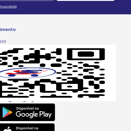
Privacidade
imento
sco
p
one
6 6680
l
ento@savegnago.com.br