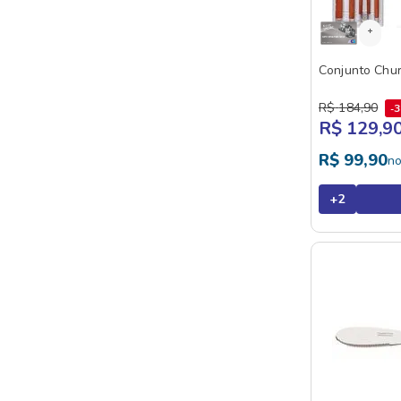
Conjunto Chu
R$
184
,
90
R$ 129,9
R$
99
,
90
n
+
2