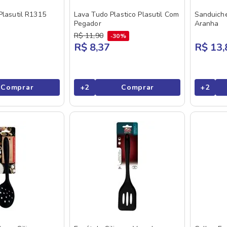
Plasutil R1315
Lava Tudo Plastico Plasutil Com
Sanduiche
Pegador
Aranha
R$
11
,
90
30%
R$ 8,37
R$ 13,
Comprar
+
2
Comprar
+
2