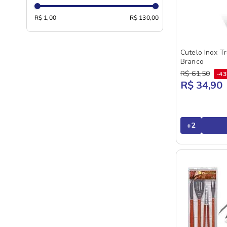
MOR
NADIR
R$ 1,00
R$ 130,00
NEDO
PANELUX
Cutelo Inox T
Branco
PARANA
R$
61
,
50
4
PLASUTIL
R$ 34,90
RUVOLO
SANREMO
+
2
TARESSU
TRAMONTINA
UNI
VGHOME