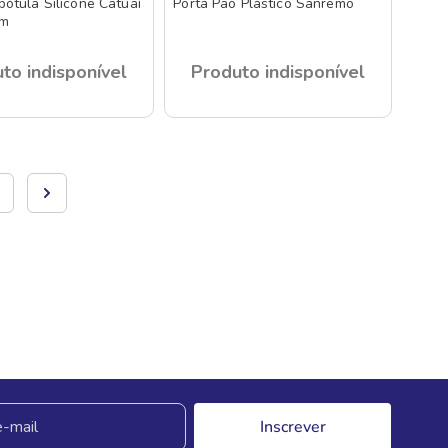
pótula Silicone Catuaí
Porta Pão Plástico Sanremo
cm
to indisponível
Produto indisponível
Inscrever