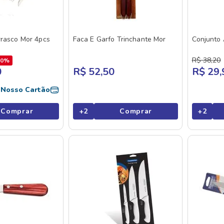
rrasco Mor 4pcs
Faca E Garfo Trinchante Mor
Conjunto
R$
38
,
20
30%
0
R$ 52,50
R$ 29,
o
Nosso Cartão
Comprar
+
2
Comprar
+
2