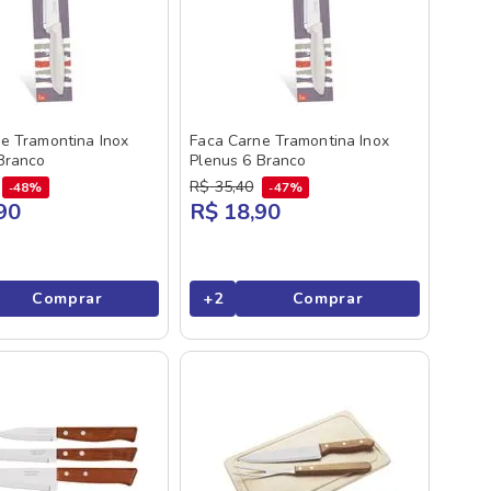
e Tramontina Inox
Faca Carne Tramontina Inox
Branco
Plenus 6 Branco
R$
35
,
40
48%
47%
90
R$ 18,90
Comprar
+
2
Comprar