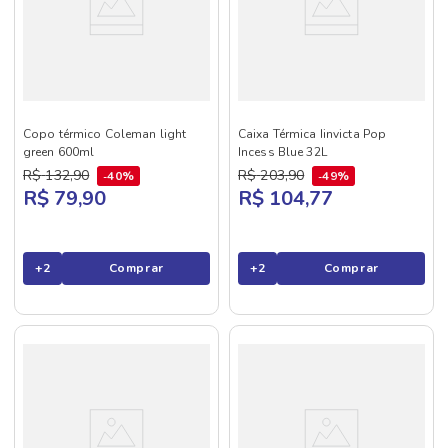
Copo térmico Coleman light
Caixa Térmica Iinvicta Pop
green 600ml
Incess Blue 32L
R$
132
,
90
R$
203
,
90
40%
49%
R$ 79,90
R$ 104,77
+
2
Comprar
+
2
Comprar