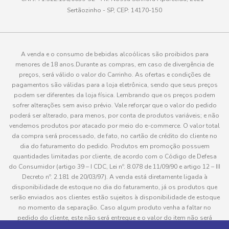
Sertãozinho - SP, CEP: 14170-150
A venda e o consumo de bebidas alcoólicas são proibidos para
menores de 18 anos.Durante as compras, em caso de divergência de
preços, será válido o valor do Carrinho. As ofertas e condições de
pagamentos são válidas para a loja eletrônica, sendo que seus preços
podem ser diferentes da loja física. Lembrando que os preços podem
sofrer alterações sem aviso prévio. Vale reforçar que o valor do pedido
poderá ser alterado, para menos, por conta de produtos variáveis; e não
vendemos produtos por atacado por meio do e-commerce. O valor total
da compra será processado, de fato, no cartão de crédito do cliente no
dia do faturamento do pedido. Produtos em promoção possuem
quantidades limitadas por cliente, de acordo com o Código de Defesa
do Consumidor (artigo 39 – I CDC, Lei nº. 8.078 de 11/09/90 e artigo 12 – III
Decreto nº. 2.181 de 20/03/97). A venda está diretamente ligada à
disponibilidade de estoque no dia do faturamento, já os produtos que
serão enviados aos clientes estão sujeitos à disponibilidade de estoque
no momento da separação. Caso algum produto venha a faltar no
pedido do cliente, este não será entregue e o valor do item não será
cobrado. As fotos dos produtos no site são ilustrativas, podendo haver