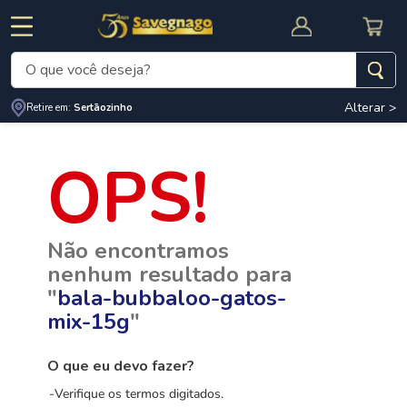
O que você deseja?
Alterar >
Retire em:
Sertãozinho
Termos mais buscados
1
º
leite
2
º
cafe
RNAL
CUPOM DE DESCONTO
3
º
cerveja
Não encontramos
4
º
carne
nenhum resultado para
5
º
arroz
"
bala-bubbaloo-gatos-
mix-15g
"
O que eu devo fazer?
Verifique os termos digitados.