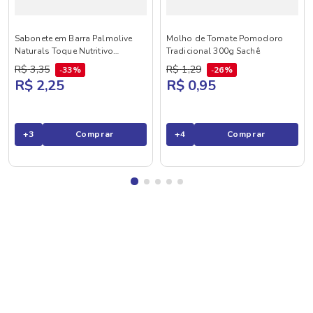
Sabonete em Barra Palmolive
Molho de Tomate Pomodoro
Naturals Toque Nutritivo
Tradicional 300g Sachê
Framboesa e Amora 85g
R$
3
,
35
R$
1
,
29
33%
26%
R$ 2,25
R$ 0,95
+
3
Comprar
+
4
Comprar