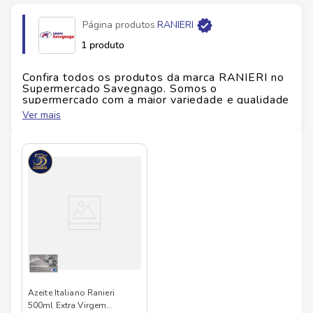
finalizações. Verifique a embalagem para informações
Página produtos
RANIERI
de alérgenos e glúten. Garanta já o seu e leve
qualidade premium para a cozinha. Compre agora e
1 produto
receba rápido.
Confira todos os produtos da marca
RANIERI
no
Ficha Técnica
Supermercado Savegnago. Somos o
supermercado com a maior variedade e qualidade
Marca:
Ranieri •
Conteúdo:
500 ml •
Tipo:
Azeite
do Brasil!
Ver mais
Extra Virgem •
Origem:
Itália
No Savegnago, você encontra uma ampla seleção
de produtos
RANIERI
, confira abaixo:
Azeite Italiano Ranieri
500ml Extra Virgem