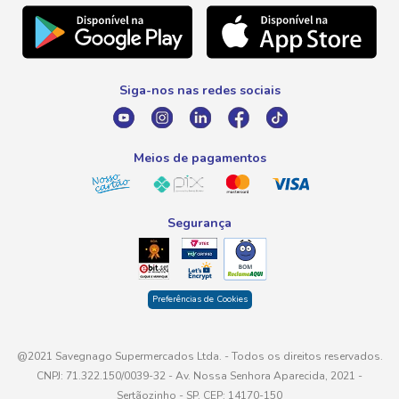
Natal
Telefone
Promoção Fim de Ano
0800 016 6680
Promoção Fornecedores
Siga-nos nas redes sociais
E-mail
atendimento@savegnago.com.br
Meios de pagamentos
Segurança
Preferências de Cookies
@2021 Savegnago Supermercados Ltda. - Todos os direitos reservados.
CNPJ: 71.322.150/0039-32 - Av. Nossa Senhora Aparecida, 2021 -
Sertãozinho - SP, CEP: 14170-150