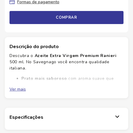
Formas de pagamento
COMPRAR
Descrição do produto
Descubra o
Azeite Extra Virgem Premium Ranieri
500 ml. No Savegnago você encontra qualidade
italiana.
Prato mais saboroso
com aroma suave que
realça o prato
Ver mais
Versatilidade
para saladas, massas e
finalizações
Qualidade italiana
com acabamento premium
para o dia a dia
Consistência de sabor para uso diário
Especificações
No Savegnago você encontra o sabor autêntico da
Itália: aroma suave que eleva saladas, massas e