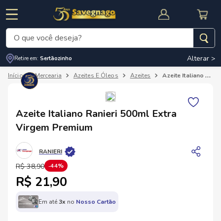
O que você deseja?
Alterar >
Retire em:
Sertãozinho
Termos mais buscados
Mercearia
Azeites E Óleos
Azeites
Azeite Italiano Ranieri 500ml Extra Virgem Premium
1
º
leite
2
º
cafe
RNAL
CUPOM DE DESCONTO
Azeite Italiano Ranieri 500ml Extra
3
º
cerveja
Virgem Premium
4
º
carne
RANIERI
5
º
arroz
R$
38
,
90
44%
R$ 21,90
Em até
3
x
no
Nosso Cartão