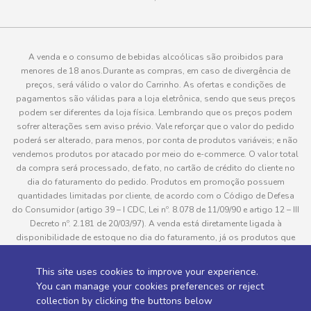
A venda e o consumo de bebidas alcoólicas são proibidos para
menores de 18 anos.Durante as compras, em caso de divergência de
preços, será válido o valor do Carrinho. As ofertas e condições de
pagamentos são válidas para a loja eletrônica, sendo que seus preços
podem ser diferentes da loja física. Lembrando que os preços podem
sofrer alterações sem aviso prévio. Vale reforçar que o valor do pedido
poderá ser alterado, para menos, por conta de produtos variáveis; e não
vendemos produtos por atacado por meio do e-commerce. O valor total
da compra será processado, de fato, no cartão de crédito do cliente no
dia do faturamento do pedido. Produtos em promoção possuem
quantidades limitadas por cliente, de acordo com o Código de Defesa
do Consumidor (artigo 39 – I CDC, Lei nº. 8.078 de 11/09/90 e artigo 12 – III
Decreto nº. 2.181 de 20/03/97). A venda está diretamente ligada à
disponibilidade de estoque no dia do faturamento, já os produtos que
serão enviados aos clientes estão sujeitos à disponibilidade de estoque
no momento da separação. Caso algum produto venha a faltar no
This site uses cookies to improve your experience.
pedido do cliente, este não será entregue e o valor do item não será
You can manage your cookies preferences or reject
cobrado. As fotos dos produtos no site são ilustrativas, podendo haver
collection by clicking the buttons below
divergência com o produto real e todos os pedidos estão sujeitos à