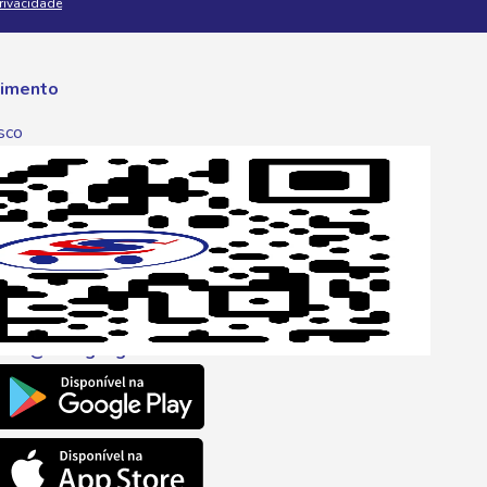
Privacidade
imento
sco
p
one
6 6680
l
ento@savegnago.com.br