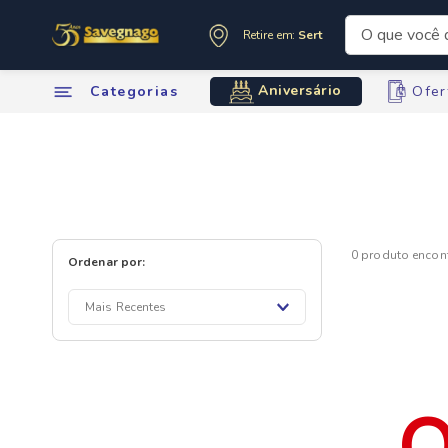
O que você de
Retire em:
Sertãozinho
Termos mai
Aniversário
Categorias
Ofer
1
º
leite
2
º
cafe
3
º
cerveja
4
º
carne
5
º
arroz
6
º
sabone
0
produto
7
º
oleo
8
º
anivers
Mais Recentes
9
º
leite in
10
º
chocola