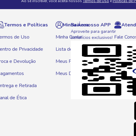
Ao se inscrever, você aceita nossos
Termos de Uso
e
Políticas de 
Termos e Políticas
Minha Área
Baixe nosso APP
Atend
Aproveite para garantir
ermos de Uso
Minha Conta
Fale Cono
benefícios exclusivos!
entro de Privacidade
Lista de Compras
WhatsAp
roca e Devolução
Meus Pedidos
Telef
agamentos
Meus Descontos
0800 01
ntrega e Retirada
E-mai
anal de Ética
atendim