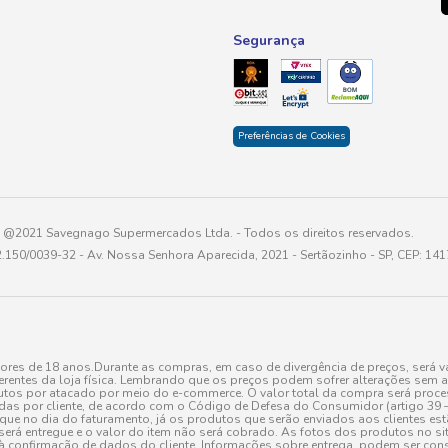
Segurança
Preferências de Cookies
@2021 Savegnago Supermercados Ltda. - Todos os direitos reservados.
2.150/0039-32 - Av. Nossa Senhora Aparecida, 2021 - Sertãozinho - SP, CEP: 14
res de 18 anos.Durante as compras, em caso de divergência de preços, será vá
erentes da loja física. Lembrando que os preços podem sofrer alterações sem av
tos por atacado por meio do e-commerce. O valor total da compra será processa
r cliente, de acordo com o Código de Defesa do Consumidor (artigo 39 – I CDC,
toque no dia do faturamento, já os produtos que serão enviados aos clientes e
será entregue e o valor do item não será cobrado. As fotos dos produtos no sit
à confirmação de dados do cliente. Informações sobre entrega, podem ser cons