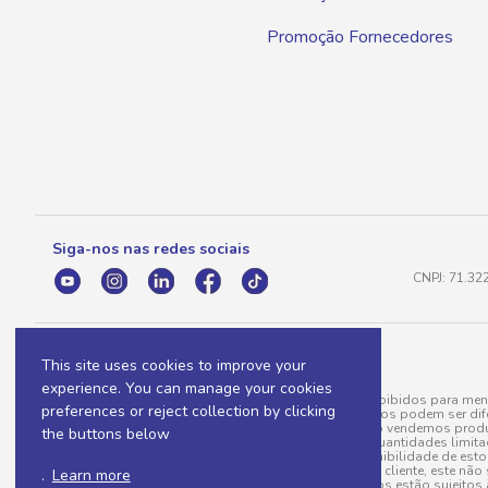
Promoção Fornecedores
Siga-nos nas redes sociais
CNPJ: 71.32
This site uses cookies to improve your
experience. You can manage your cookies
A venda e o consumo de bebidas alcoólicas são proibidos para meno
preferences or reject collection by clicking
válidas para a loja eletrônica, sendo que seus preços podem ser dif
para menos, por conta de produtos variáveis; e não vendemos produ
the buttons below
do pedido. Produtos em promoção possuem quantidades limitadas po
20/03/97). A venda está diretamente ligada à disponibilidade de es
Caso algum produto venha a faltar no pedido do cliente, este não 
.
Learn more
todos os pedidos estão sujeitos 