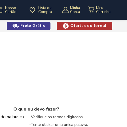
Nosso
Lista de
Minha
Cartão
Compra
Conta
Frete Grátis
Ofertas do Jornal
o
O que eu devo fazer?
zado na busca.
Verifique os termos digitados.
Tente utilizar uma única palavra.