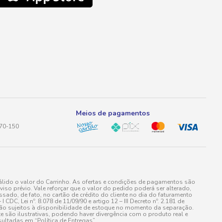
Meios de pagamentos
170-150
lido o valor do Carrinho. As ofertas e condições de pagamentos são
iso prévio. Vale reforçar que o valor do pedido poderá ser alterado,
do, de fato, no cartão de crédito do cliente no dia do faturamento
 Lei nº. 8.078 de 11/09/90 e artigo 12 – III Decreto nº. 2.181 de
stão sujeitos à disponibilidade de estoque no momento da separação.
e são ilustrativas, podendo haver divergência com o produto real e
ultadas em “Política de Entregas”