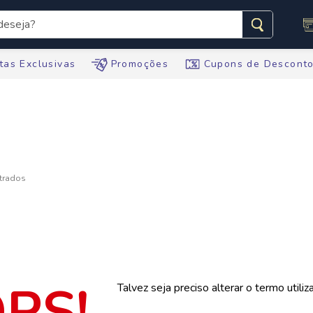
seja?
s buscados
tas Exclusivas
Promoções
Cupons de Descont
te
ario
tegral
te
Talvez seja preciso alterar o termo utili