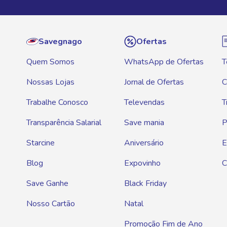
Savegnago
Ofertas
Quem Somos
WhatsApp de Ofertas
T
Nossas Lojas
Jornal de Ofertas
C
Trabalhe Conosco
Televendas
T
Transparência Salarial
Save mania
P
Starcine
Aniversário
E
Blog
Expovinho
C
Save Ganhe
Black Friday
Nosso Cartão
Natal
Promoção Fim de Ano