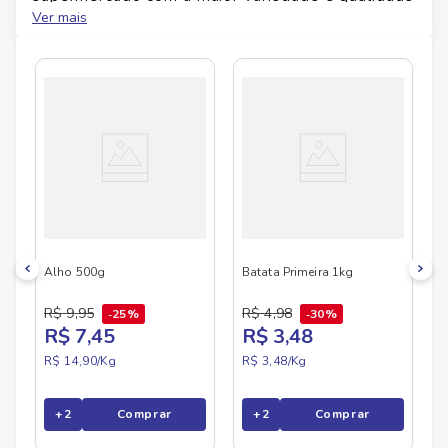
do Brasil!
Ver mais
No Savegnago, você encontra uma ampla seleção
de produtos
IN NATURA
, confira abaixo:
Alho 500g
Batata Primeira 1kg
R$
9
,
95
R$
4
,
98
25%
30%
R$ 7,45
R$ 3,48
R$ 14,90/
Kg
R$ 3,48/
Kg
+
2
Comprar
+
2
Comprar