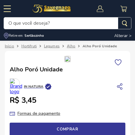
O que você deseja?
Alterar >
Retire em:
Sertãozinho
Termos mais buscados
Hortifruti
Legumes
Alho
Alho Poró Unidade
1
º
leite
2
º
cafe
RNAL
CUPOM DE DESCONTO
Alho Poró Unidade
3
º
cerveja
4
º
carne
IN NATURA
5
º
arroz
R$ 3,45
Formas de pagamento
COMPRAR