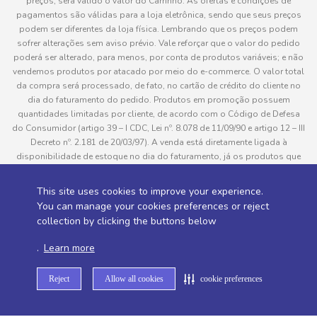
preços, será válido o valor do Carrinho. As ofertas e condições de
pagamentos são válidas para a loja eletrônica, sendo que seus preços
podem ser diferentes da loja física. Lembrando que os preços podem
sofrer alterações sem aviso prévio. Vale reforçar que o valor do pedido
poderá ser alterado, para menos, por conta de produtos variáveis; e não
vendemos produtos por atacado por meio do e-commerce. O valor total
da compra será processado, de fato, no cartão de crédito do cliente no
dia do faturamento do pedido. Produtos em promoção possuem
quantidades limitadas por cliente, de acordo com o Código de Defesa
do Consumidor (artigo 39 – I CDC, Lei nº. 8.078 de 11/09/90 e artigo 12 – III
Decreto nº. 2.181 de 20/03/97). A venda está diretamente ligada à
disponibilidade de estoque no dia do faturamento, já os produtos que
serão enviados aos clientes estão sujeitos à disponibilidade de estoque
no momento da separação. Caso algum produto venha a faltar no
This site uses cookies to improve your experience.
pedido do cliente, este não será entregue e o valor do item não será
You can manage your cookies preferences or reject
cobrado. As fotos dos produtos no site são ilustrativas, podendo haver
collection by clicking the buttons below
divergência com o produto real e todos os pedidos estão sujeitos à
confirmação de dados do cliente. Informações sobre entrega, podem ser
.
Learn more
consultadas em “Política de Entregas”
Reject
Allow all cookies
cookie preferences
Desenvolvido por