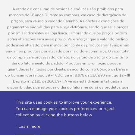
A venda e o consumo de bebidas alcoólicas são proibidos para
menores de 18 anos.Durante as compras, em caso de divergência de
preços, será válido o valor do Carrinho. As ofertas e condições de
pagamentos são válidas para a loja eletrônica, sendo que seus preços
podem ser diferentes da loja física. Lembrando que os preços podem
sofrer alterações sem aviso prévio. Vale reforçar que o valor do pedido
poderá ser alterado, para menos, por conta de produtos variáveis; e não
vendemos produtos por atacado por meio do e-commerce. O valor total
da compra será processado, de fato, no cartão de crédito do cliente no
dia do faturamento do pedido. Produtos em promoção possuem
quantidades limitadas por cliente, de acordo com o Código de Defesa
do Consumidor (artigo 39 – I CDC, Lei nº. 8.078 de 11/09/90 e artigo 12 – III
Decreto nº. 2.181 de 20/03/97). A venda está diretamente ligada à
disponibilidade de estoque no dia do faturamento, já os produtos que
serão enviados aos clientes estão sujeitos à disponibilidade de estoque
no momento da separação. Caso algum produto venha a faltar no
This site uses cookies to improve your experience.
pedido do cliente, este não será entregue e o valor do item não será
You can manage your cookies preferences or reject
cobrado. As fotos dos produtos no site são ilustrativas, podendo haver
collection by clicking the buttons below
divergência com o produto real e todos os pedidos estão sujeitos à
confirmação de dados do cliente. Informações sobre entrega, podem ser
.
Learn more
consultadas em “Política de Entregas”