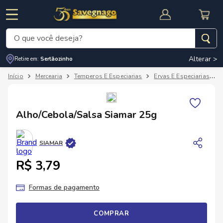
O que você deseja?
Alterar >
Retire em:
Sertãozinho
Termos mais buscados
Mercearia
Temperos E Especiarias
Ervas E Especiarias
1
º
leite
2
º
cafe
RNAL
CUPOM DE DESCONTO
Alho/Cebola/Salsa Siamar 25g
3
º
cerveja
4
º
carne
SIAMAR
5
º
arroz
R$ 3,79
Formas de pagamento
COMPRAR