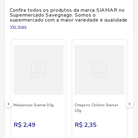
mais rápidas e saborosas. Verifique a embalagem do
produto para informações de alérgenos e glúten.
Confira todos os produtos da marca
SIAMAR
no
Supermercado Savegnago. Somos o
Ficha Técnica
supermercado com a maior variedade e qualidade
do Brasil!
Ver mais
Marca:
Siamar
No Savegnago, você encontra uma ampla seleção
Peso:
25 g
de produtos
SIAMAR
, confira abaixo:
Restrições:
Não informado
Manjericao Siamar 10g
Oregano Chileno Siamar
10g
R$ 2,49
R$ 2,35