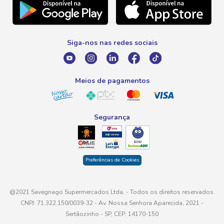
Telefone
Promoção Fim de Ano
0800 016 6680
Promoção Fornecedores
Siga-nos nas redes sociais
E-mail
atendimento@savegnago.com.br
Meios de pagamentos
Segurança
Preferências de Cookies
@2021 Savegnago Supermercados Ltda. - Todos os direitos reservados.
CNPJ: 71.322.150/0039-32 - Av. Nossa Senhora Aparecida, 2021 -
Sertãozinho - SP, CEP: 14170-150