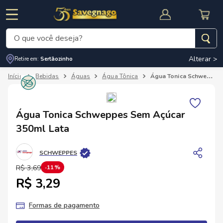
O que você deseja?
Alterar >
Retire em:
Sertãozinho
Termos mais buscados
Bebidas
Águas
Água Tônica
Água Tonica Schweppes Sem Açúcar 350ml Lata
1
º
leite
2
º
cafe
RNAL
CUPOM DE DESCONTO
Água Tonica Schweppes Sem Açúcar
3
º
cerveja
350ml Lata
4
º
carne
SCHWEPPES
5
º
arroz
R$
3
,
69
11%
R$ 3,29
Formas de pagamento