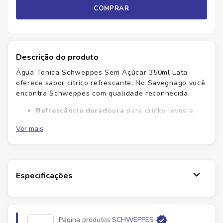
COMPRAR
Descrição do produto
Água Tonica Schweppes Sem Açúcar 350ml Lata
oferece sabor cítrico refrescante; No Savegnago você
encontra Schweppes com qualidade reconhecida.
Refrescância duradoura
para drinks leves e
bem equilibrados.
Ver mais
Versatilidade
ideal para combinar com gim,
vodka ou mixers.
Conveniência
lata prática de 350ml para
porções individuais.
Qualidade Schweppes
reconhecida pela
Especificações
assinatura de sabor premium.
Esta água tônica mantém o equilíbrio entre amargor
suave e frescor, perfeita para drinks simples ou
Página produtos
SCHWEPPES
combinações criativas. A lata de 350ml facilita servir