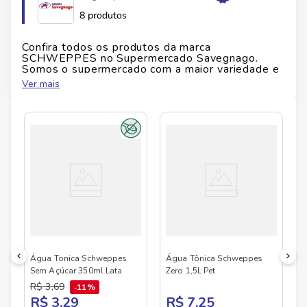
e compartilhar momentos especiais com sabor
8 produtos
consistente. Na Savegnago, a seleção é pensada para
chegar fresca à sua mesa, mantendo qualidade e
Confira todos os produtos da marca
sabor. Alérgenos e glúten: verifique a embalagem.
SCHWEPPES
no Supermercado Savegnago.
Somos o supermercado com a maior variedade e
Garanta já o seu e eleve seus drinks com estilo.
qualidade do Brasil!
Ver mais
No Savegnago, você encontra uma ampla seleção
de produtos
SCHWEPPES
, confira abaixo:
Água Tonica Schweppes
Água Tônica Schweppes
Sem Açúcar 350ml Lata
Zero 1,5L Pet
R$
3
,
69
11%
R$ 3,29
R$ 7,25