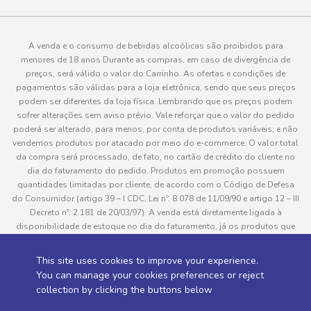
A venda e o consumo de bebidas alcoólicas são proibidos para
menores de 18 anos.Durante as compras, em caso de divergência de
preços, será válido o valor do Carrinho. As ofertas e condições de
pagamentos são válidas para a loja eletrônica, sendo que seus preços
podem ser diferentes da loja física. Lembrando que os preços podem
sofrer alterações sem aviso prévio. Vale reforçar que o valor do pedido
poderá ser alterado, para menos, por conta de produtos variáveis; e não
vendemos produtos por atacado por meio do e-commerce. O valor total
da compra será processado, de fato, no cartão de crédito do cliente no
dia do faturamento do pedido. Produtos em promoção possuem
quantidades limitadas por cliente, de acordo com o Código de Defesa
do Consumidor (artigo 39 – I CDC, Lei nº. 8.078 de 11/09/90 e artigo 12 – III
Decreto nº. 2.181 de 20/03/97). A venda está diretamente ligada à
disponibilidade de estoque no dia do faturamento, já os produtos que
serão enviados aos clientes estão sujeitos à disponibilidade de estoque
no momento da separação. Caso algum produto venha a faltar no
This site uses cookies to improve your experience.
pedido do cliente, este não será entregue e o valor do item não será
You can manage your cookies preferences or reject
cobrado. As fotos dos produtos no site são ilustrativas, podendo haver
collection by clicking the buttons below
divergência com o produto real e todos os pedidos estão sujeitos à
confirmação de dados do cliente. Informações sobre entrega, podem ser