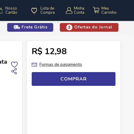
Nosso
Lista de
Minha
Cartão
Compra
Conta
Frete Grátis
Ofertas do Jornal
o
R$ 12,98
Achocolatado Em Pó
Achocolatado em Pó Nescau Lata 350g
ata
Formas de pagamento
COMPRAR