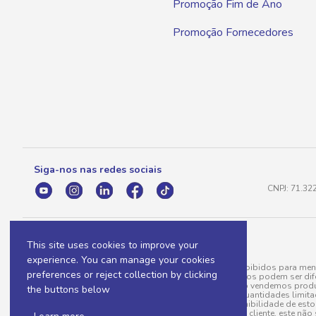
Promoção Fim de Ano
Promoção Fornecedores
Siga-nos nas redes sociais
CNPJ: 71.32
This site uses cookies to improve your
experience. You can manage your cookies
A venda e o consumo de bebidas alcoólicas são proibidos para meno
preferences or reject collection by clicking
válidas para a loja eletrônica, sendo que seus preços podem ser dif
para menos, por conta de produtos variáveis; e não vendemos produ
the buttons below
do pedido. Produtos em promoção possuem quantidades limitadas po
20/03/97). A venda está diretamente ligada à disponibilidade de es
Caso algum produto venha a faltar no pedido do cliente, este não 