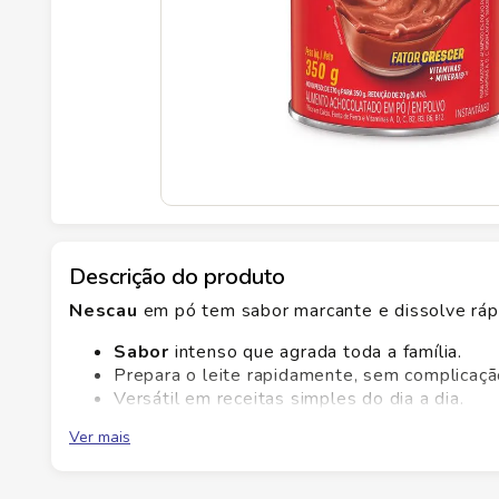
Descrição do produto
Nescau
em pó tem sabor marcante e dissolve rápi
Sabor
intenso que agrada toda a família.
Prepara o leite rapidamente, sem complicaçã
Versátil em receitas simples do dia a dia.
Melhora a energia para as atividades diárias.
Ver mais
Com qualidade reconhecida, o achocolatado em pó
Garanta já o seu NESCAU 350g e transforme o lan