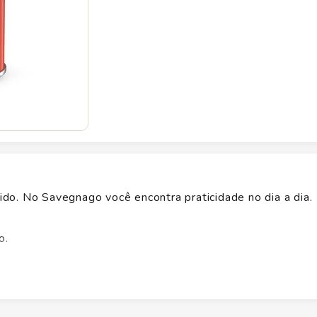
do. No Savegnago você encontra praticidade no dia a dia.
o.
 oferece alto rendimento e sabor estável ao longo do tem
che com praticidade e conforto. Alérgenos: contém leite;