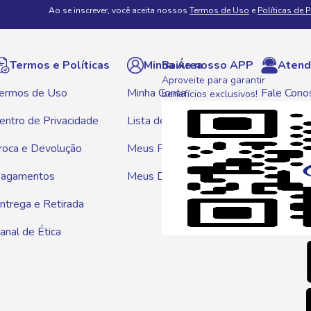
Ao se inscrever, você aceita nossos
Termos de Uso
e
Políticas de 
Termos e Políticas
Minha Área
Baixe nosso APP
Atend
Aproveite para garantir
ermos de Uso
Minha Conta
Fale Cono
benefícios exclusivos!
entro de Privacidade
Lista de Compras
WhatsAp
roca e Devolução
Meus Pedidos
Telef
agamentos
Meus Descontos
0800 01
ntrega e Retirada
E-mai
anal de Ética
atendim