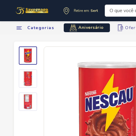
O que você de
Retire em:
Sertãozinho
Termos mai
Aniversário
Categorias
Ofer
1
º
leite
2
º
cafe
3
º
cerveja
4
º
carne
5
º
arroz
6
º
sabone
7
º
oleo
8
º
leite in
9
º
anivers
10
º
chocola