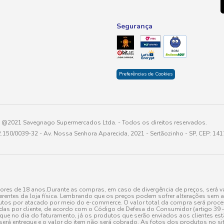
Segurança
Preferências de Cookies
@2021 Savegnago Supermercados Ltda. - Todos os direitos reservados.
2.150/0039-32 - Av. Nossa Senhora Aparecida, 2021 - Sertãozinho - SP, CEP: 14
res de 18 anos.Durante as compras, em caso de divergência de preços, será vá
erentes da loja física. Lembrando que os preços podem sofrer alterações sem av
tos por atacado por meio do e-commerce. O valor total da compra será processa
r cliente, de acordo com o Código de Defesa do Consumidor (artigo 39 – I CDC,
toque no dia do faturamento, já os produtos que serão enviados aos clientes e
será entregue e o valor do item não será cobrado. As fotos dos produtos no sit