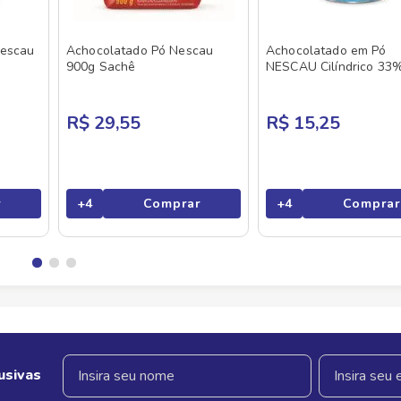
Nescau
Achocolatado Pó Nescau
Achocolatado em Pó
900g Sachê
NESCAU Cilíndrico 33
menos açúcares 350g
R$ 29,55
R$ 15,25
r
+
4
Comprar
+
4
Comprar
usivas