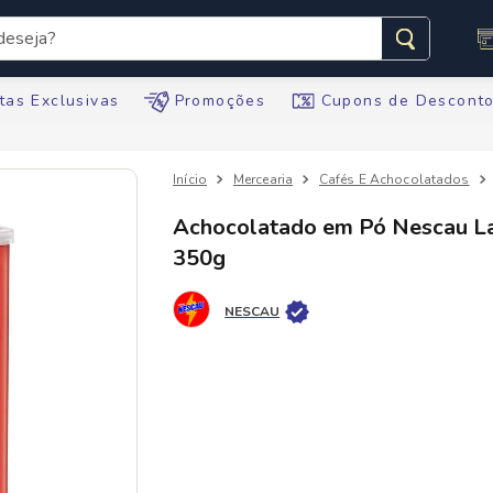
seja?
s buscados
tas Exclusivas
Promoções
Cupons de Descont
Mercearia
Cafés E Achocolatados
Achocolatado em Pó Nescau L
350g
te
NESCAU
tegral
ario
te