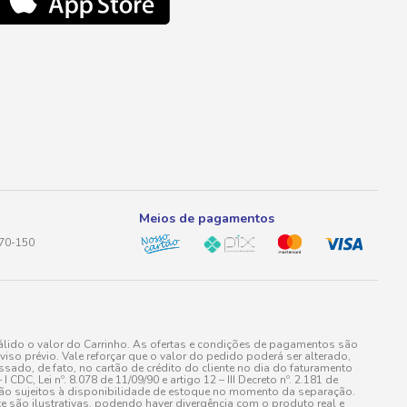
Meios de pagamentos
170-150
lido o valor do Carrinho. As ofertas e condições de pagamentos são
iso prévio. Vale reforçar que o valor do pedido poderá ser alterado,
do, de fato, no cartão de crédito do cliente no dia do faturamento
 Lei nº. 8.078 de 11/09/90 e artigo 12 – III Decreto nº. 2.181 de
stão sujeitos à disponibilidade de estoque no momento da separação.
e são ilustrativas, podendo haver divergência com o produto real e