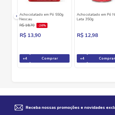
Achocolatado em Pó 550g
Achocolatado em Pó 
Nescau
Lata 350g
R$
18
,
70
26%
R$ 13,90
R$ 12,98
+
4
Comprar
+
4
Compra
Receba nossas promoções e novidades excl