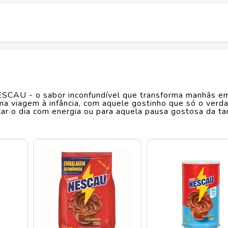
 a experiência Savegnago.
Altura
16.1
cm
Largura
7.7
cm
SCAU - o sabor inconfundível que transforma manhãs e
Comprimento
7.7
cm
 viagem à infância, com aquele gostinho que só o verda
ar o dia com energia ou para aquela pausa gostosa da ta
única. Seja o clássico em pó, pronto para beber ou as 
Peso
0.417
kg
para cada momento e preferência. O sabor que conquist
istível. Disponível no Savegnago Supermercados, onde vo
manhãs mais saborosas e nutritivas.