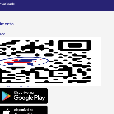
Privacidade
imento
sco
p
one
6 6680
l
ento@savegnago.com.br