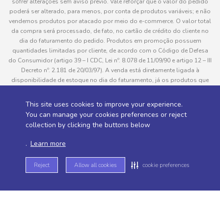
sofrer alterações sem aviso prévio. Vale reforçar que o valor do pedido
poderá ser alterado, para menos, por conta de produtos variáveis; e não
vendemos produtos por atacado por meio do e-commerce. O valor total
da compra será processado, de fato, no cartão de crédito do cliente no
dia do faturamento do pedido. Produtos em promoção possuem
quantidades limitadas por cliente, de acordo com o Código de Defesa
do Consumidor (artigo 39 – I CDC, Lei nº. 8.078 de 11/09/90 e artigo 12 – III
Decreto nº. 2.181 de 20/03/97). A venda está diretamente ligada à
disponibilidade de estoque no dia do faturamento, já os produtos que
serão enviados aos clientes estão sujeitos à disponibilidade de estoque
no momento da separação. Caso algum produto venha a faltar no
This site uses cookies to improve your experience.
pedido do cliente, este não será entregue e o valor do item não será
You can manage your cookies preferences or reject
cobrado. As fotos dos produtos no site são ilustrativas, podendo haver
collection by clicking the buttons below
divergência com o produto real e todos os pedidos estão sujeitos à
confirmação de dados do cliente. Informações sobre entrega, podem ser
.
Learn more
consultadas em “Política de Entregas”
Reject
Allow all cookies
cookie preferences
Desenvolvido por
Sitemap de rotas -
Sitemap de departamentos -
Sitemap de categorias -
Sitemap de subcategorias -
Sitemap de marcas -
Sitemap de produtos