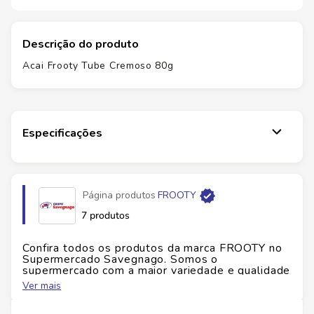
Descrição do produto
Acai Frooty Tube Cremoso 80g
Especificações
Página produtos
FROOTY
7 produtos
Confira todos os produtos da marca
FROOTY
no
Supermercado Savegnago. Somos o
supermercado com a maior variedade e qualidade
do Brasil!
Ver mais
No Savegnago, você encontra uma ampla seleção