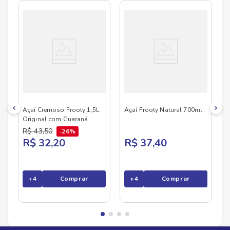
de produtos
FROOTY
, confira abaixo:
Açaí Cremoso Frooty 1,5L
Açaí Frooty Natural 700ml
Original com Guaraná
R$
43
,
50
26%
R$ 32,20
R$ 37,40
+
4
Comprar
+
4
Comprar