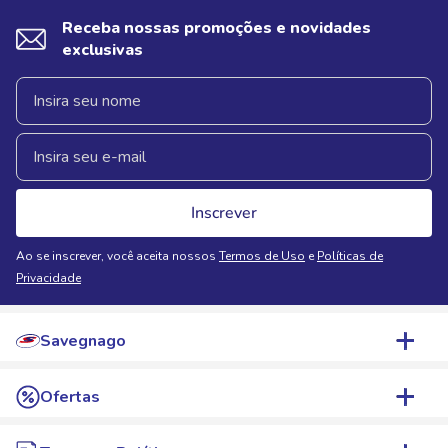
Receba nossas promoções e novidades
exclusivas
Inscrever
Ao se inscrever, você aceita nossos
Termos de Uso
e
Políticas de
Privacidade
Savegnago
Quem Somos
Ofertas
Nossas Lojas
WhatsApp de Ofertas