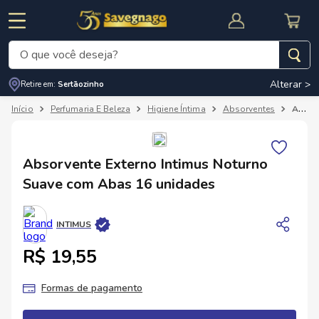
O que você deseja?
Alterar >
Retire em:
Sertãozinho
Termos mais buscados
Perfumaria E Beleza
Higiene Íntima
Absorventes
Absorvente Externo Intimus Noturno Suave com Abas 16 unidades
1
º
leite
2
º
cafe
RNAL
CUPOM DE DESCONTO
Absorvente Externo Intimus Noturno
3
º
cerveja
Suave com Abas 16 unidades
4
º
carne
5
º
arroz
INTIMUS
R$ 19,55
Formas de pagamento