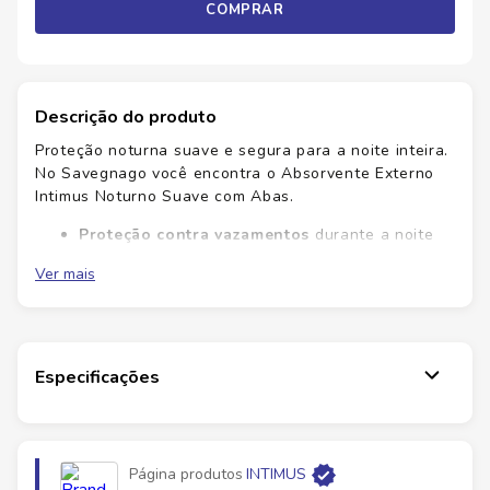
COMPRAR
Descrição do produto
Proteção noturna suave e segura para a noite inteira.
No Savegnago você encontra o Absorvente Externo
Intimus Noturno Suave com Abas.
Proteção contra vazamentos
durante a noite
Ver mais
Textura suave
que cuida da pele sensível
Abas firmes
que mantêm tudo no lugar
Conforto prolongado
para sono tranquilo
Qualidade confiável, conforto e proteção constantes.
Especificações
Confie no Intimus Noturno para noites tranquilas.
Compre já e sinta a diferença.
Ficha Técnica
Página produtos
INTIMUS