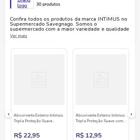
Marca:
Intimus
30 produtos
Tipo:
Absorvente externo Noturno com abas
Conteúdo da embalagem:
16 unidades
Confira todos os produtos da marca
INTIMUS
no
Supermercado Savegnago. Somos o
supermercado com a maior variedade e qualidade
do Brasil!
Ver mais
No Savegnago, você encontra uma ampla seleção
de produtos
INTIMUS
, confira abaixo:
Absorvente Externo Intimus
Absorvente Externo Intimus
Tripla Proteção Suave
Tripla Proteção Suave com
c/Abas - 32
Abas 16
R$ 22,95
R$ 12,95