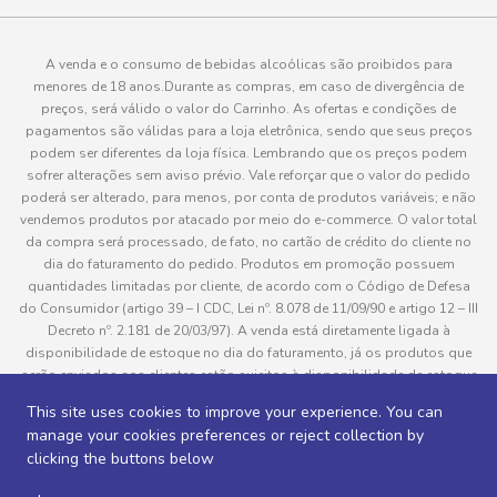
A venda e o consumo de bebidas alcoólicas são proibidos para
menores de 18 anos.Durante as compras, em caso de divergência de
preços, será válido o valor do Carrinho. As ofertas e condições de
pagamentos são válidas para a loja eletrônica, sendo que seus preços
podem ser diferentes da loja física. Lembrando que os preços podem
sofrer alterações sem aviso prévio. Vale reforçar que o valor do pedido
poderá ser alterado, para menos, por conta de produtos variáveis; e não
vendemos produtos por atacado por meio do e-commerce. O valor total
da compra será processado, de fato, no cartão de crédito do cliente no
dia do faturamento do pedido. Produtos em promoção possuem
quantidades limitadas por cliente, de acordo com o Código de Defesa
do Consumidor (artigo 39 – I CDC, Lei nº. 8.078 de 11/09/90 e artigo 12 – III
Decreto nº. 2.181 de 20/03/97). A venda está diretamente ligada à
disponibilidade de estoque no dia do faturamento, já os produtos que
serão enviados aos clientes estão sujeitos à disponibilidade de estoque
no momento da separação. Caso algum produto venha a faltar no
This site uses cookies to improve your experience. You can
pedido do cliente, este não será entregue e o valor do item não será
manage your cookies preferences or reject collection by
cobrado. As fotos dos produtos no site são ilustrativas, podendo haver
clicking the buttons below
divergência com o produto real e todos os pedidos estão sujeitos à
confirmação de dados do cliente. Informações sobre entrega, podem ser