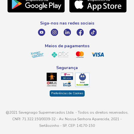
Telefone
Promoção Fim de Ano
0800 016 6680
Promoção Fornecedores
Siga-nos nas redes sociais
E-mail
atendimento@savegnago.com.br
Meios de pagamentos
Segurança
Preferências de Cookies
@2021 Savegnago Supermercados Ltda. - Todos os direitos reservados.
CNPJ: 71.322.150/0039-32 - Av. Nossa Senhora Aparecida, 2021 -
Sertãozinho - SP, CEP: 14170-150