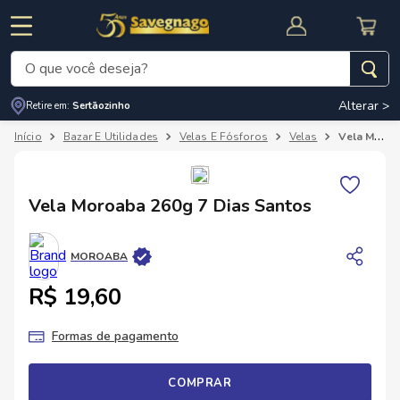
O que você deseja?
Alterar >
Retire em:
Sertãozinho
Termos mais buscados
Bazar E Utilidades
Velas E Fósforos
Velas
Vela Moroaba 260g 7 Dias Santos
1
º
leite
2
º
cafe
RNAL
CUPOM DE DESCONTO
Vela Moroaba 260g 7 Dias Santos
3
º
cerveja
4
º
carne
MOROABA
5
º
arroz
R$ 19,60
Formas de pagamento
COMPRAR