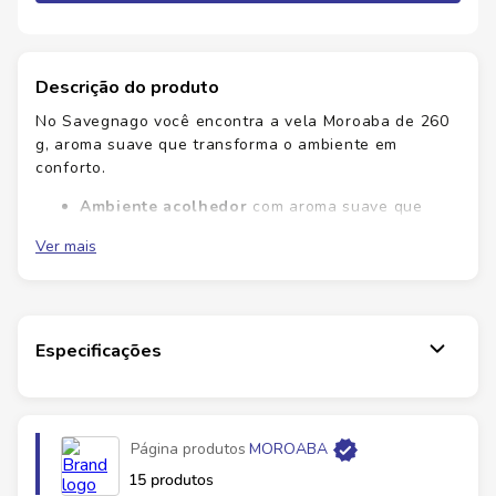
Descrição do produto
No Savegnago você encontra a vela Moroaba de 260
g, aroma suave que transforma o ambiente em
conforto.
Ambiente acolhedor
com aroma suave que
relaxa.
Ver mais
Fragrância duradoura
mantendo o ambiente
por mais tempo.
Uso prático
e seguro para o dia a dia.
Qualidade Savegnago
na seleção de itens para
casa.
Especificações
Qualidade e seleção cuidadosa garantem uma vela
que ilumina com estilo e fragrância agradável.
Adquira já e transforme seus momentos em casa.
Página produtos
MOROABA
Ficha Técnica
15 produtos