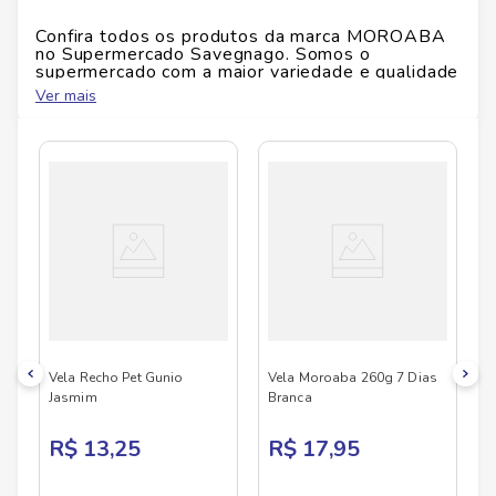
Marca:
Moroaba
Confira todos os produtos da marca
MOROABA
Peso:
260 g
no Supermercado Savegnago. Somos o
Tipo:
Vela aromática
supermercado com a maior variedade e qualidade
Fragrância:
7 Dias Santos
do Brasil!
Ver mais
Conteúdo:
1 unidade
No Savegnago, você encontra uma ampla seleção
de produtos
MOROABA
, confira abaixo:
Vela Recho Pet Gunio
Vela Moroaba 260g 7 Dias
Jasmim
Branca
R$ 13,25
R$ 17,95