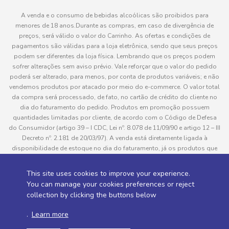
A venda e o consumo de bebidas alcoólicas são proibidos para
menores de 18 anos.Durante as compras, em caso de divergência de
preços, será válido o valor do Carrinho. As ofertas e condições de
pagamentos são válidas para a loja eletrônica, sendo que seus preços
podem ser diferentes da loja física. Lembrando que os preços podem
sofrer alterações sem aviso prévio. Vale reforçar que o valor do pedido
poderá ser alterado, para menos, por conta de produtos variáveis; e não
vendemos produtos por atacado por meio do e-commerce. O valor total
da compra será processado, de fato, no cartão de crédito do cliente no
dia do faturamento do pedido. Produtos em promoção possuem
quantidades limitadas por cliente, de acordo com o Código de Defesa
do Consumidor (artigo 39 – I CDC, Lei nº. 8.078 de 11/09/90 e artigo 12 – III
Decreto nº. 2.181 de 20/03/97). A venda está diretamente ligada à
disponibilidade de estoque no dia do faturamento, já os produtos que
serão enviados aos clientes estão sujeitos à disponibilidade de estoque
no momento da separação. Caso algum produto venha a faltar no
This site uses cookies to improve your experience.
pedido do cliente, este não será entregue e o valor do item não será
You can manage your cookies preferences or reject
cobrado. As fotos dos produtos no site são ilustrativas, podendo haver
collection by clicking the buttons below
divergência com o produto real e todos os pedidos estão sujeitos à
confirmação de dados do cliente. Informações sobre entrega, podem ser
.
Learn more
consultadas em “Política de Entregas”