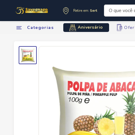
O que você de
Retire em:
Sertãozinho
Termos mai
Aniversário
Categorias
Ofer
1
º
leite
2
º
cafe
3
º
cerveja
4
º
carne
5
º
arroz
6
º
sabone
7
º
oleo
8
º
leite in
9
º
anivers
10
º
chocola