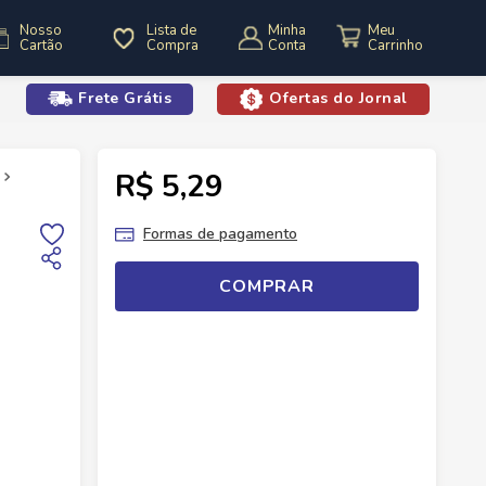
Nosso
Lista de
Minha
Cartão
Compra
Conta
Frete Grátis
Ofertas do Jornal
o
R$ 5,29
Polpa De Frutas Congelada
Polpa Fruta Brasfrut 100g Abacaxi
Formas de pagamento
COMPRAR