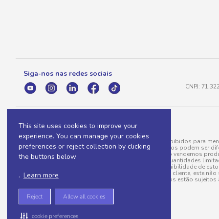
Siga-nos nas redes sociais
CNPJ: 71.32
This site uses cookies to improve your
experience. You can manage your cookies
A venda e o consumo de bebidas alcoólicas são proibidos para meno
preferences or reject collection by clicking
válidas para a loja eletrônica, sendo que seus preços podem ser dif
para menos, por conta de produtos variáveis; e não vendemos produ
the buttons below
do pedido. Produtos em promoção possuem quantidades limitadas po
20/03/97). A venda está diretamente ligada à disponibilidade de es
Caso algum produto venha a faltar no pedido do cliente, este não 
.
Learn more
todos os pedidos estão sujeitos 
Reject
Allow all cookies
cookie preferences