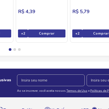
R$ 4,39
R$ 5,79
r
+
2
Comprar
+
2
Comprar
usivas
Ao se inscrever, você aceita nossos
Termos de Uso
e
Políticas de 