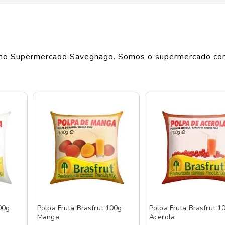
Largura
LTDA
1
cm
Comprimento
1
cm
no Supermercado Savegnago. Somos o supermercado co
Peso
0.104
kg
o de produtos
BRASFRUT
, confira abaixo:
00g
Polpa Fruta Brasfrut 100g
Polpa Fruta Brasfrut 1
Manga
Acerola