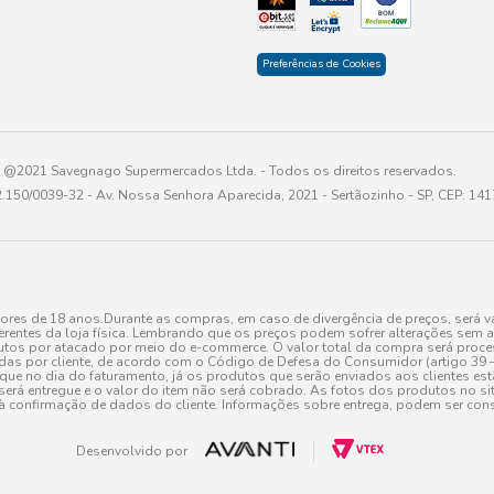
Preferências de Cookies
@2021 Savegnago Supermercados Ltda. - Todos os direitos reservados.
2.150/0039-32 - Av. Nossa Senhora Aparecida, 2021 - Sertãozinho - SP, CEP: 14
res de 18 anos.Durante as compras, em caso de divergência de preços, será vá
erentes da loja física. Lembrando que os preços podem sofrer alterações sem av
tos por atacado por meio do e-commerce. O valor total da compra será processa
r cliente, de acordo com o Código de Defesa do Consumidor (artigo 39 – I CDC,
toque no dia do faturamento, já os produtos que serão enviados aos clientes e
será entregue e o valor do item não será cobrado. As fotos dos produtos no sit
à confirmação de dados do cliente. Informações sobre entrega, podem ser cons
Desenvolvido por