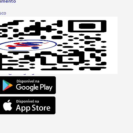
imento
sco
p
one
6 6680
l
ento@savegnago.com.br