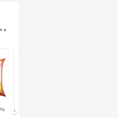
m a
00g