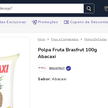
seja?
s buscados
tas Exclusivas
Promoções
Cupons de Descont
Frios e Congelados
Polpa De Frutas
Polpa Fruta Brasfrut 100g
Abacaxi
te
BRASFRUT
tegral
sabor
:
abacaxi
ario
te