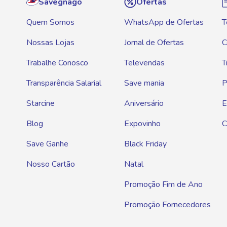
Savegnago
Ofertas
Quem Somos
WhatsApp de Ofertas
T
Nossas Lojas
Jornal de Ofertas
C
Trabalhe Conosco
Televendas
T
Transparência Salarial
Save mania
P
Starcine
Aniversário
E
Blog
Expovinho
C
Save Ganhe
Black Friday
Nosso Cartão
Natal
Promoção Fim de Ano
Promoção Fornecedores