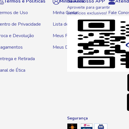
Termos e Políticas
Minha Área
Baixe nosso APP
Atend
Aproveite para garantir
ermos de Uso
Minha Conta
Fale Cono
benefícios exclusivos!
entro de Privacidade
Lista de Compras
WhatsAp
roca e Devolução
Meus Pedidos
Telef
agamentos
Meus Descontos
0800 01
ntrega e Retirada
E-mai
anal de Ética
atendim
Segurança