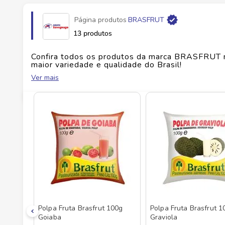
Página produtos
BRASFRUT
Fabricante
VZ INDUSTRIA DE ALIMENTOS 
13 produtos
EAN
7896014410002
Confira todos os produtos da marca
BRASFRUT
maior variedade e qualidade do Brasil!
Ver mais
Id do produto
5329
No Savegnago, você encontra uma ampla seleçã
Polpa Fruta Brasfrut 100g
Polpa Fruta Brasfrut 1
Goiaba
Graviola