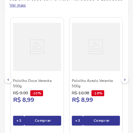
do Brasil!
Ver mais
No Savegnago, você encontra uma ampla seleção
de produtos
VERANITA
, confira abaixo:
Polvilho Doce Veranita
Polvilho Azedo Veranita
500g
500g
R$
9
,
99
R$
10
,
98
10%
18%
R$ 8,99
R$ 8,99
+
3
Comprar
+
3
Comprar