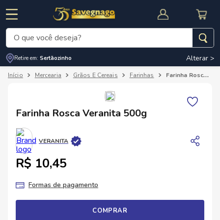
O que você deseja?
Alterar >
Retire em:
Sertãozinho
Termos mais buscados
Mercearia
Grãos E Cereais
Farinhas
Farinha Rosca Veranita 500g
1
º
leite
2
º
cafe
RNAL
CUPOM DE DESCONTO
Farinha Rosca Veranita 500g
3
º
cerveja
4
º
carne
VERANITA
5
º
arroz
R$ 10,45
Formas de pagamento
COMPRAR