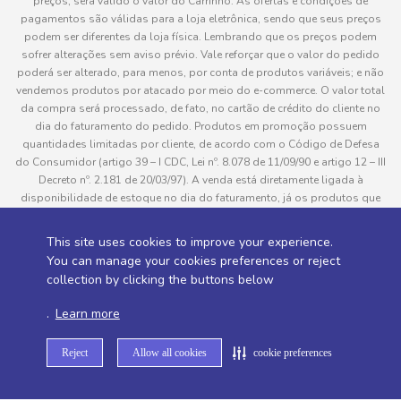
preços, será válido o valor do Carrinho. As ofertas e condições de
pagamentos são válidas para a loja eletrônica, sendo que seus preços
podem ser diferentes da loja física. Lembrando que os preços podem
sofrer alterações sem aviso prévio. Vale reforçar que o valor do pedido
poderá ser alterado, para menos, por conta de produtos variáveis; e não
vendemos produtos por atacado por meio do e-commerce. O valor total
da compra será processado, de fato, no cartão de crédito do cliente no
dia do faturamento do pedido. Produtos em promoção possuem
quantidades limitadas por cliente, de acordo com o Código de Defesa
do Consumidor (artigo 39 – I CDC, Lei nº. 8.078 de 11/09/90 e artigo 12 – III
Decreto nº. 2.181 de 20/03/97). A venda está diretamente ligada à
disponibilidade de estoque no dia do faturamento, já os produtos que
serão enviados aos clientes estão sujeitos à disponibilidade de estoque
no momento da separação. Caso algum produto venha a faltar no
This site uses cookies to improve your experience.
pedido do cliente, este não será entregue e o valor do item não será
You can manage your cookies preferences or reject
cobrado. As fotos dos produtos no site são ilustrativas, podendo haver
collection by clicking the buttons below
divergência com o produto real e todos os pedidos estão sujeitos à
confirmação de dados do cliente. Informações sobre entrega, podem ser
.
Learn more
consultadas em “Política de Entregas”
Reject
Allow all cookies
cookie preferences
Desenvolvido por