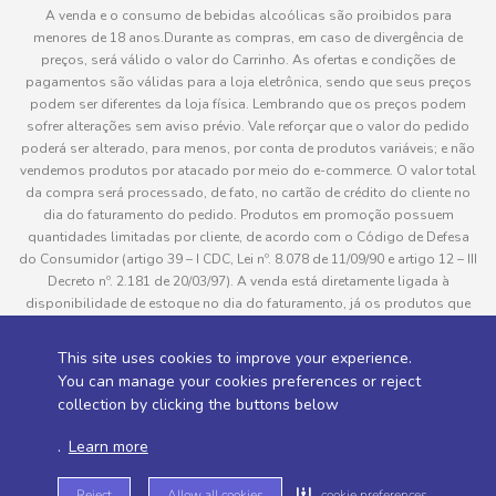
A venda e o consumo de bebidas alcoólicas são proibidos para
menores de 18 anos.Durante as compras, em caso de divergência de
preços, será válido o valor do Carrinho. As ofertas e condições de
pagamentos são válidas para a loja eletrônica, sendo que seus preços
podem ser diferentes da loja física. Lembrando que os preços podem
sofrer alterações sem aviso prévio. Vale reforçar que o valor do pedido
poderá ser alterado, para menos, por conta de produtos variáveis; e não
vendemos produtos por atacado por meio do e-commerce. O valor total
da compra será processado, de fato, no cartão de crédito do cliente no
dia do faturamento do pedido. Produtos em promoção possuem
quantidades limitadas por cliente, de acordo com o Código de Defesa
do Consumidor (artigo 39 – I CDC, Lei nº. 8.078 de 11/09/90 e artigo 12 – III
Decreto nº. 2.181 de 20/03/97). A venda está diretamente ligada à
disponibilidade de estoque no dia do faturamento, já os produtos que
serão enviados aos clientes estão sujeitos à disponibilidade de estoque
no momento da separação. Caso algum produto venha a faltar no
This site uses cookies to improve your experience.
pedido do cliente, este não será entregue e o valor do item não será
You can manage your cookies preferences or reject
cobrado. As fotos dos produtos no site são ilustrativas, podendo haver
collection by clicking the buttons below
divergência com o produto real e todos os pedidos estão sujeitos à
confirmação de dados do cliente. Informações sobre entrega, podem ser
.
Learn more
consultadas em “Política de Entregas”
Reject
Allow all cookies
cookie preferences