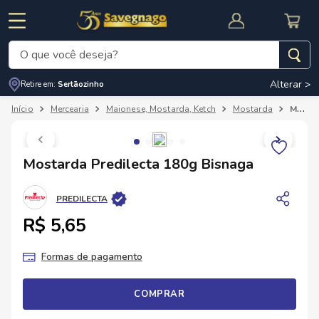
O que você deseja?
Alterar >
Retire em:
Sertãozinho
Termos mais buscados
Mercearia
Maionese, Mostarda, Ketch
Mostarda
Mostarda Predilecta 180g Bisnaga
1
º
leite
2
º
cafe
RNAL
CUPOM DE DESCONTO
Mostarda Predilecta 180g Bisnaga
3
º
cerveja
4
º
carne
PREDILECTA
5
º
arroz
R$ 5,65
Formas de pagamento
COMPRAR