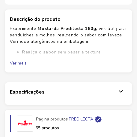
Descrição do produto
Experimente
Mostarda Predilecta 180g
, versátil para
sanduíches e molhos, realçando o sabor com leveza.
Verifique alergênicos na embalagem.
Realça o sabor
sem pesar a textura
Versátil
para várias preparações
Ver mais
Textura cremosa
facilita o uso no dia a dia
Com qualidade consistente, a
Predilecta
eleva o
sabor de pratos simples, mantendo cremosidade ideal
para molhos e sanduíches. A versatilidade facilita o
Especificações
dia a dia, transformando o trivial em saboroso.
Compre agora
e leve praticidade para a sua cozinha.
Ficha Técnica
Página produtos
PREDILECTA
Marca:
Predilecta
65 produtos
Conteúdo:
180 g