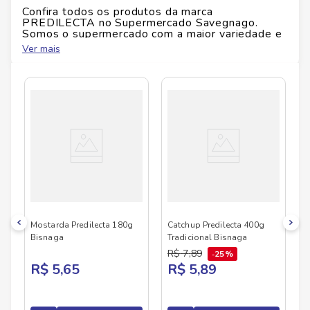
Origem:
Brasil
Confira todos os produtos da marca
Restrições:
Nenhuma
PREDILECTA
no Supermercado Savegnago.
Somos o supermercado com a maior variedade e
qualidade do Brasil!
Ver mais
No Savegnago, você encontra uma ampla seleção
de produtos
PREDILECTA
, confira abaixo:
Mostarda Predilecta 180g
Catchup Predilecta 400g
Bisnaga
Tradicional Bisnaga
R$
7
,
89
25%
R$ 5,65
R$ 5,89