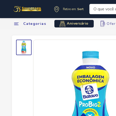
O que você de
Retire em:
Sertãozinho
Termos mai
Aniversário
Categorias
Ofer
1
º
leite
2
º
cafe
3
º
cerveja
4
º
carne
5
º
arroz
6
º
sabone
7
º
anivers
8
º
oleo
9
º
leite in
10
º
chocola