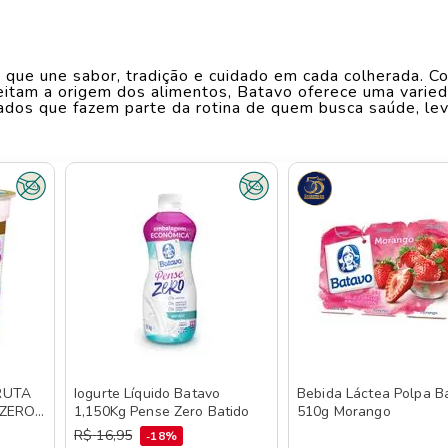
Largura
EN
9.5
cm
que une sabor, tradição e cuidado em cada colherada. C
Comprimento
19.6
cm
eitam a origem dos alimentos, Batavo oferece uma varie
ivados que fazem parte da rotina de quem busca saúde, le
 tarde ou em receitas criativas. Desde os clássicos natu
Peso
1.2
kg
a qualidade e nutrição com aquele toque artesanal que m
scolha ideal para quem valoriza o bem-estar sem abrir mã
es e estilos de vida. Batavo é para quem acredita que 
ível no Savegnago Supermercados em versões nutritivas q
RUTA
Iogurte Líquido Batavo
Bebida Láctea Polpa B
 ZERO
1,150Kg Pense Zero Batido
510g Morango
R$
16
,
95
18%