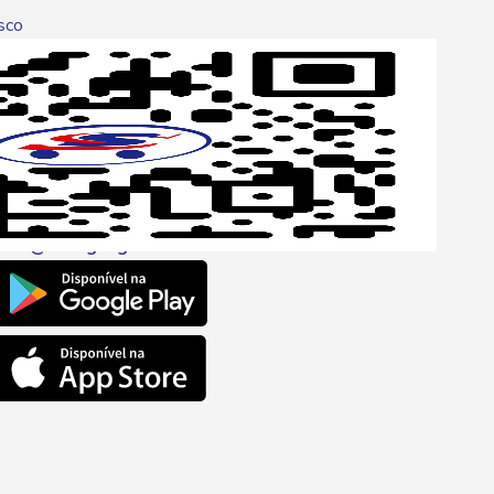
sco
p
one
6 6680
l
ento@savegnago.com.br