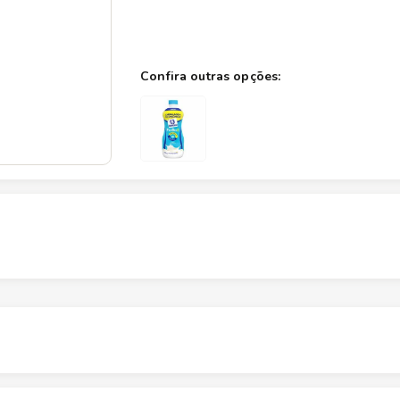
Altura
9.5
cm