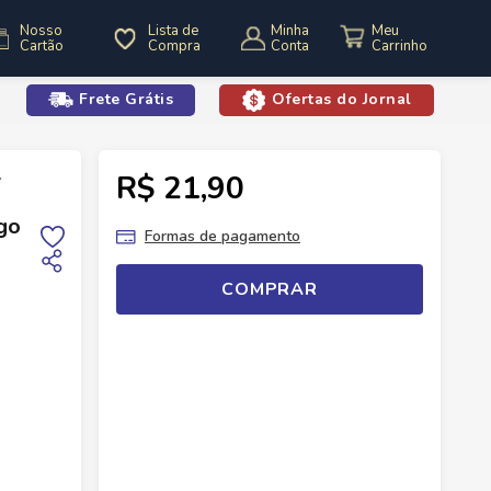
Nosso
Lista de
Minha
Cartão
Compra
Conta
Frete Grátis
Ofertas do Jornal
o
R$ 21,90
Iogurtes
Iogurte Batavo Probio2 Morango 1,15kg
go
Formas de pagamento
COMPRAR