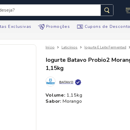
seja?
s buscados
tas Exclusivas
Promoções
Cupons de Descont
Laticínios
Iogurte E Leite Fermentad
Iogurte Batavo Probio2 Moran
1,15kg
te
ario
BATAVO
volume
:
1,15kg
tegral
sabor
:
morango
te