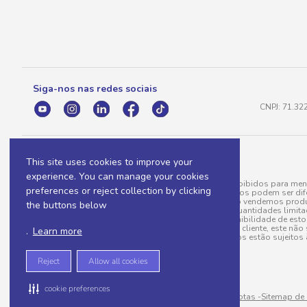
Siga-nos nas redes sociais
CNPJ: 71.32
This site uses cookies to improve your
experience. You can manage your cookies
A venda e o consumo de bebidas alcoólicas são proibidos para meno
preferences or reject collection by clicking
válidas para a loja eletrônica, sendo que seus preços podem ser dif
para menos, por conta de produtos variáveis; e não vendemos produ
the buttons below
do pedido. Produtos em promoção possuem quantidades limitadas po
20/03/97). A venda está diretamente ligada à disponibilidade de es
Caso algum produto venha a faltar no pedido do cliente, este não 
.
Learn more
todos os pedidos estão sujeitos 
Reject
Allow all cookies
cookie preferences
Sitemap de rotas -
Sitemap de