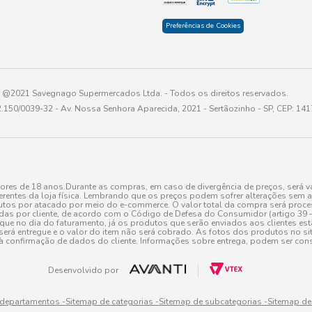
Preferências de Cookies
@2021 Savegnago Supermercados Ltda. - Todos os direitos reservados.
2.150/0039-32 - Av. Nossa Senhora Aparecida, 2021 - Sertãozinho - SP, CEP: 14
res de 18 anos.Durante as compras, em caso de divergência de preços, será vá
erentes da loja física. Lembrando que os preços podem sofrer alterações sem av
tos por atacado por meio do e-commerce. O valor total da compra será processa
r cliente, de acordo com o Código de Defesa do Consumidor (artigo 39 – I CDC,
toque no dia do faturamento, já os produtos que serão enviados aos clientes e
será entregue e o valor do item não será cobrado. As fotos dos produtos no sit
à confirmação de dados do cliente. Informações sobre entrega, podem ser cons
Desenvolvido por
 departamentos -
Sitemap de categorias -
Sitemap de subcategorias -
Sitemap de