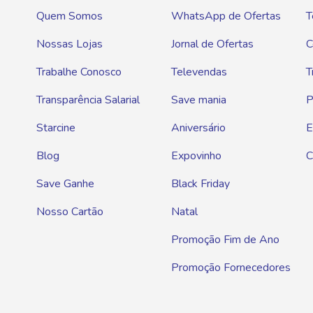
Quem Somos
WhatsApp de Ofertas
T
Nossas Lojas
Jornal de Ofertas
C
Trabalhe Conosco
Televendas
T
Transparência Salarial
Save mania
P
Starcine
Aniversário
E
Blog
Expovinho
C
Save Ganhe
Black Friday
Nosso Cartão
Natal
Promoção Fim de Ano
Promoção Fornecedores