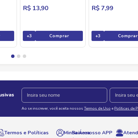
R$ 13,90
R$ 7,99
r
+
3
Comprar
+
3
Comprar
usivas
Ao se inscrever, você aceita nossos
Termos de Uso
e
Políticas de 
Termos e Políticas
Minha Área
Baixe nosso APP
Atend