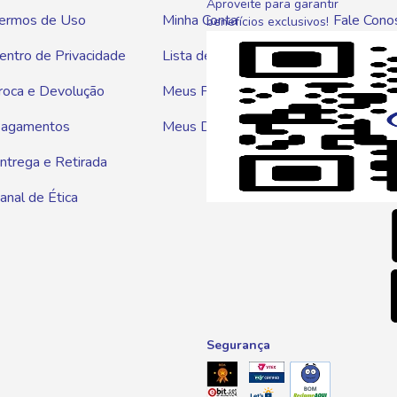
Aproveite para garantir
ermos de Uso
Minha Conta
Fale Cono
benefícios exclusivos!
entro de Privacidade
Lista de Compras
WhatsAp
roca e Devolução
Meus Pedidos
Telef
agamentos
Meus Descontos
0800 01
ntrega e Retirada
E-mai
anal de Ética
atendim
Segurança