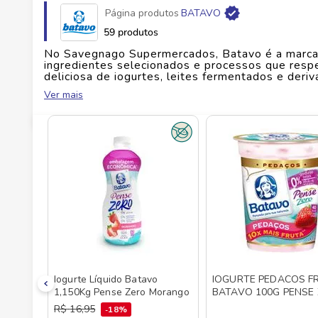
Página produtos
BATAVO
Fabricante
LACTALIS COM E DISTRIB ALIM
59 produtos
No Savegnago Supermercados, Batavo é a marca 
EAN
7891097107016
ingredientes selecionados e processos que resp
deliciosa de iogurtes, leites fermentados e der
prazer à mesa — seja no café da manhã, lanche da
Ver mais
Id do produto
160365
os sabores com pedaços de fruta, Batavo entreg
presença nos lares brasileiros há décadas. É a e
sabor, com produtos pensados para todas as idad
bem é cuidar de si com carinho e sabor. Dispon
acompanham você do início ao fim do dia.
Iogurte Líquido Batavo
IOGURTE PEDACOS F
1,150Kg Pense Zero Morango
BATAVO 100G PENSE
MORANGO
R$
16
,
95
18%