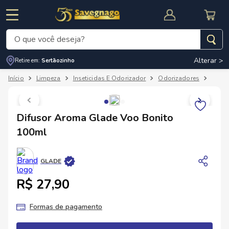
O que você deseja?
Alterar >
Retire em:
Sertãozinho
Termos mais buscados
Limpeza
Inseticidas E Odorizador
Odorizadores
Difus
1
º
leite
2
º
cafe
RNAL
CUPOM DE DESCONTO
Difusor Aroma Glade Voo Bonito
3
º
cerveja
100ml
4
º
carne
5
º
arroz
GLADE
R$ 27,90
Formas de pagamento