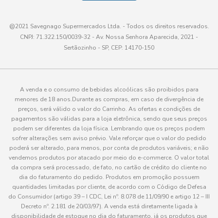
@2021 Savegnago Supermercados Ltda. - Todos os direitos reservados.
CNPJ: 71.322.150/0039-32 - Av. Nossa Senhora Aparecida, 2021 -
Sertãozinho - SP, CEP: 14170-150
A venda e o consumo de bebidas alcoólicas são proibidos para
menores de 18 anos.Durante as compras, em caso de divergência de
preços, será válido o valor do Carrinho. As ofertas e condições de
pagamentos são válidas para a loja eletrônica, sendo que seus preços
podem ser diferentes da loja física. Lembrando que os preços podem
sofrer alterações sem aviso prévio. Vale reforçar que o valor do pedido
poderá ser alterado, para menos, por conta de produtos variáveis; e não
vendemos produtos por atacado por meio do e-commerce. O valor total
da compra será processado, de fato, no cartão de crédito do cliente no
dia do faturamento do pedido. Produtos em promoção possuem
quantidades limitadas por cliente, de acordo com o Código de Defesa
do Consumidor (artigo 39 – I CDC, Lei nº. 8.078 de 11/09/90 e artigo 12 – III
Decreto nº. 2.181 de 20/03/97). A venda está diretamente ligada à
disponibilidade de estoque no dia do faturamento, já os produtos que