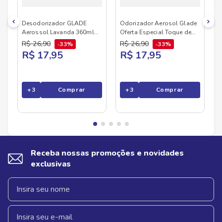
ar. Disponível no Savegnago Supermercados em
versões que perfumam, acolhem e fazem sua
casa refletir quem você é.
Desodorizador GLADE
Odorizador Aerosol Glade
Aerossol Lavanda 360ml
Oferta Especial Toque de
Oferta Especial
Maciez 360ml
R$
26
,
90
R$
26
,
90
33%
33%
R$ 17,95
R$ 17,95
+
3
Comprar
+
3
Comprar
Receba nossas promoções e novidades
exclusivas