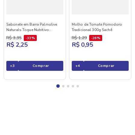
Sabonete em Barra Palmolive
Molho de Tomate Pomodoro
Naturals Toque Nutritivo
Tradicional 300g Sachê
Framboesa e Amora 85g
R$
3
,
35
R$
1
,
29
33%
26%
R$ 2,25
R$ 0,95
+
3
Comprar
+
4
Comprar