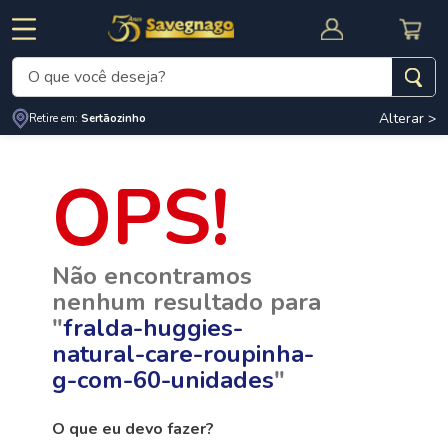
O que você deseja?
Alterar >
Termos mais buscados
Retire em:
Sertãozinho
1
º
leite
2
º
cafe
RNAL
CUPOM DE DESCONTO
3
º
cerveja
Não encontramos
4
º
carne
nenhum resultado para
5
º
arroz
"
fralda-huggies-
natural-care-roupinha-
g-com-60-unidades
"
O que eu devo fazer?