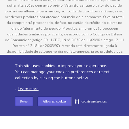
sofrer alterações sem aviso prévio. Vale reforçar que o valor do pedido
poderá ser alterado, para menos, por conta de produtos variáveis; e não
vendemos produtos por atacado por meio do e-commerce. O valor total
da compra será processado, de fato, no cartão de crédito do cliente no
dia do faturamento do pedido. Produtos em promoção possuem
quantidades limitadas por cliente, de acordo com o Código de Defesa
do Consumidor (artigo 39 – I CDC, Lei nº. 8.078 de 11/09/90 e artigo 12 – III
Decreto nº. 2.181 de 20/03/97). A venda está diretamente ligada à
disponibilidade de estoque no dia do faturamento, já os produtos que
serão enviados aos clientes estão sujeitos à disponibilidade de estoque
no momento da separação. Caso algum produto venha a faltar no
This site uses cookies to improve your experience.
pedido do cliente, este não será entregue e o valor do item não será
You can manage your cookies preferences or reject
cobrado. As fotos dos produtos no site são ilustrativas, podendo haver
collection by clicking the buttons below
divergência com o produto real e todos os pedidos estão sujeitos à
confirmação de dados do cliente. Informações sobre entrega, podem ser
.
Learn more
consultadas em “Política de Entregas”
Reject
Allow all cookies
cookie preferences
Desenvolvido por
Sitemap de rotas -
Sitemap de departamentos -
Sitemap de categorias -
Sitemap de subcategorias -
Sitemap de marcas -
Sitemap de produtos