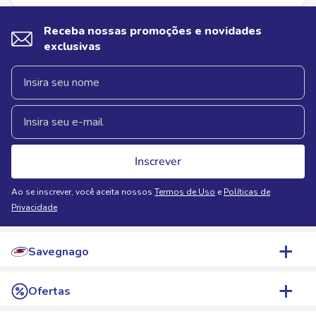
Receba nossas promoções e novidades
exclusivas
Inscrever
Ao se inscrever, você aceita nossos
Termos de Uso
e
Políticas de
Privacidade
Savegnago
Quem Somos
Ofertas
Nossas Lojas