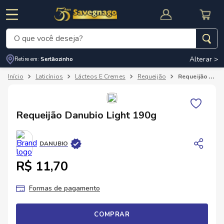
O que você deseja?
Alterar >
Retire em:
Sertãozinho
Termos mais buscados
Laticínios
Lácteos E Cremes
Requeijão
Requeijão Danubio Light 190g
1
º
leite
2
º
cafe
RNAL
CUPOM DE DESCONTO
Requeijão Danubio Light 190g
3
º
cerveja
4
º
carne
DANUBIO
5
º
arroz
R$ 11,70
Formas de pagamento
COMPRAR