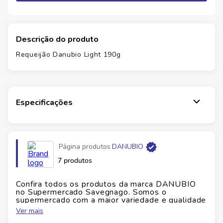
Descrição do produto
Requeijão Danubio Light 190g
Especificações
Marca
DANUBIO
Página produtos
DANUBIO
EAN
7896625211234
7 produtos
Id do produto
151504
Confira todos os produtos da marca
DANUBIO
no Supermercado Savegnago. Somos o
supermercado com a maior variedade e qualidade
Altura
9.6
cm
do Brasil!
Ver mais