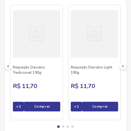
No Savegnago, você encontra uma ampla seleção
de produtos
DANUBIO
, confira abaixo:
Largura
66.4
cm
Comprimento
66.4
cm
Peso
0.318
kg
Requeijão Danubio
Requeijão Danubio Light
Tradicional 190g
190g
R$ 11,70
R$ 11,70
+
2
Comprar
+
2
Comprar