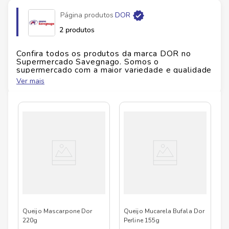
Página produtos
DOR
2 produtos
Confira todos os produtos da marca
DOR
no
Supermercado Savegnago. Somos o
supermercado com a maior variedade e qualidade
do Brasil!
Ver mais
No Savegnago, você encontra uma ampla seleção
de produtos
DOR
, confira abaixo:
Queijo Mascarpone Dor
Queijo Mucarela Bufala Dor
220g
Perline 155g