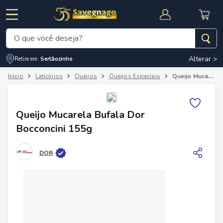
O que você deseja?
Alterar >
Retire em:
Sertãozinho
Termos mais buscados
Laticínios
Queijos
Queijos Especiais
Queijo Mucarela Bufala Dor Bocconcini 155g
1
º
leite
2
º
cafe
RNAL
CUPOM DE DESCONTO
Queijo Mucarela Bufala Dor
3
º
cerveja
Bocconcini 155g
4
º
carne
DOR
5
º
arroz