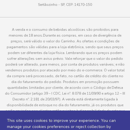
Sertãozinho - SP, CEP: 14170-150
A venda e o consumo de bebidas alcoólicas são proibidos para
menores de 18 anos.Durante as compras, em caso de divergência de
preços, será válido o valor do Carrinho. As ofertas e condições de
pagamentos são válidas para a loja eletrônica, sendo que seus preços
podem ser diferentes da loja física. Lembrando que os preços podem
sofrer alterações sem aviso prévio. Vale reforçar que o valor do pedido
poderá ser alterado, para menos, por conta de produtos variáveis; e não
vendemos produtos por atacado por meio do e-commerce. O valor total
da compra será processado, de fato, no cartão de crédito do cliente no
dia do faturamento do pedido. Produtos em promoção possuem
quantidades limitadas por cliente, de acordo com o Código de Defesa
do Consumidor (artigo 39 – I CDC, Lei nº. 8.078 de 11/09/90 e artigo 12 – III
Decreto nº. 2.181 de 20/03/97). A venda está diretamente ligada à
disponibilidade de estoque no dia do faturamento, já os produtos que
serão enviados aos clientes estão sujeitos à disponibilidade de estoque
no momento da separação. Caso algum produto venha a faltar no
This site uses cookies to improve your experience. You can
pedido do cliente, este não será entregue e o valor do item não será
manage your cookies preferences or reject collection by
cobrado. As fotos dos produtos no site são ilustrativas, podendo haver