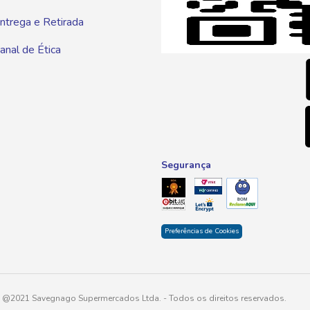
ntrega e Retirada
E-mai
anal de Ética
atendim
Segurança
Preferências de Cookies
@2021 Savegnago Supermercados Ltda. - Todos os direitos reservados.