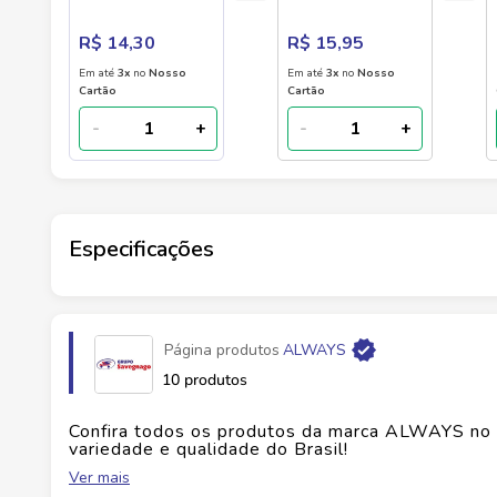
8
Limpeza e
Suavidade, 44
R$ 14,30
R$ 15,95
unidades
Em até
3
x
no
Nosso
Em até
3
x
no
Nosso
Cartão
Cartão
-
+
-
+
Especificações
Marca
ALWAYS
Página produtos
ALWAYS
Fabricante
PROCTER & GAMBLE
10 produtos
EAN
7500435214667
Confira todos os produtos da marca
ALWAYS
no 
variedade e qualidade do Brasil!
Ver mais
Id do produto
150773
No Savegnago, você encontra uma ampla seleçã