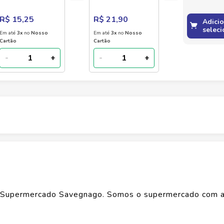
48 unidades
de Bebê 48
Unidades
R$ 15,25
R$ 21,90
Adici
seleci
Em até
3
x
no
Nosso
Em até
3
x
no
Nosso
Cartão
Cartão
-
+
-
+
Altura
11
cm
Largura
8
cm
Comprimento
10.5
cm
Supermercado Savegnago. Somos o supermercado com a
Peso
0.092
kg
o de produtos
ALWAYS
, confira abaixo: