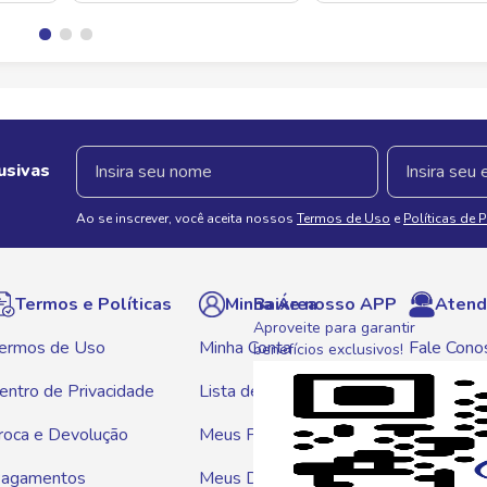
usivas
Ao se inscrever, você aceita nossos
Termos de Uso
e
Políticas de 
Termos e Políticas
Minha Área
Baixe nosso APP
Atend
Aproveite para garantir
ermos de Uso
Minha Conta
Fale Cono
benefícios exclusivos!
entro de Privacidade
Lista de Compras
WhatsAp
roca e Devolução
Meus Pedidos
Telef
agamentos
Meus Descontos
0800 01