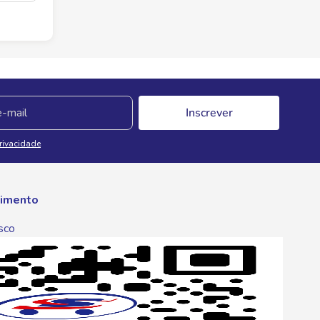
Inscrever
Privacidade
imento
sco
p
one
6 6680