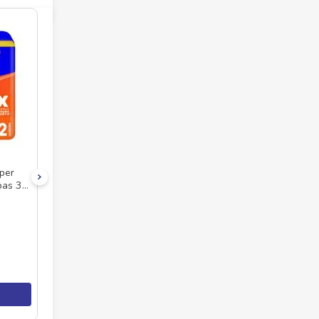
per
bas 32