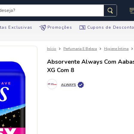
seja?
s buscados
tas Exclusivas
Promoções
Cupons de Descont
Perfumaria E Beleza
Higiene Íntima
Absorvente Always Com Aaba
XG Com 8
te
ALWAYS
tegral
ario
te