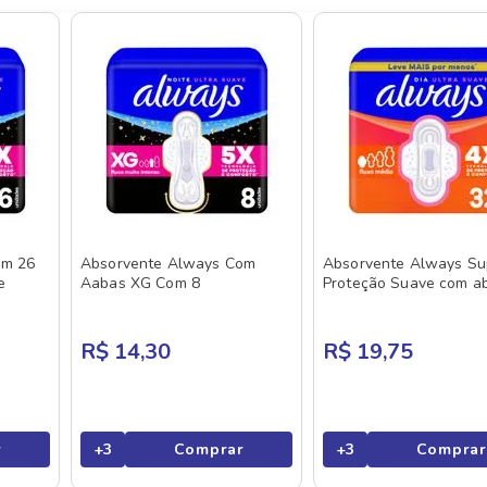
om 26
Absorvente Always Com
Absorvente Always Su
e
Aabas XG Com 8
Proteção Suave com a
Unidades
R$ 14,30
R$ 19,75
r
+
3
Comprar
+
3
Comprar