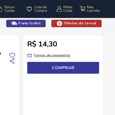
Nosso
Lista de
Minha
Cartão
Compra
Conta
Frete Grátis
Ofertas do Jornal
o
R$ 14,30
Absorventes
Absorvente Always Com Aabas XG Com 8
s
Formas de pagamento
COMPRAR