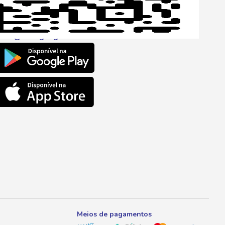
l
ento@savegnago.com.br
Meios de pagamentos