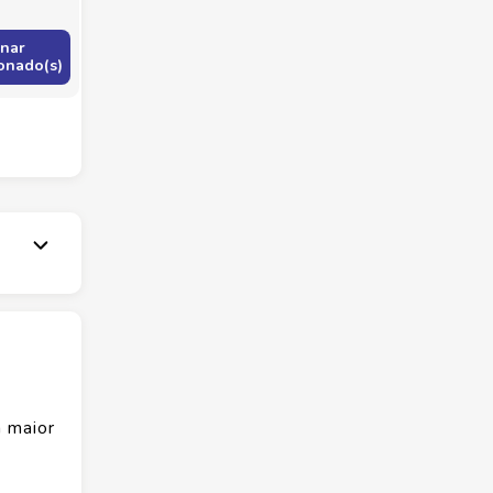
onar
onado(s)
 maior