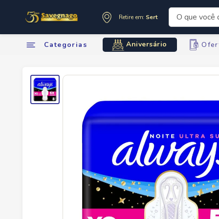
O que você de
Retire em:
Sertãozinho
Termos mai
Aniversário
Categorias
Ofer
1
º
leite
2
º
cafe
3
º
cerveja
4
º
carne
5
º
arroz
6
º
sabone
7
º
oleo
8
º
leite in
9
º
anivers
10
º
chocola