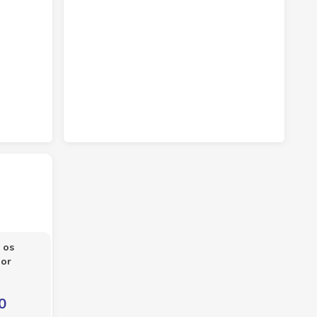
 os
por
0