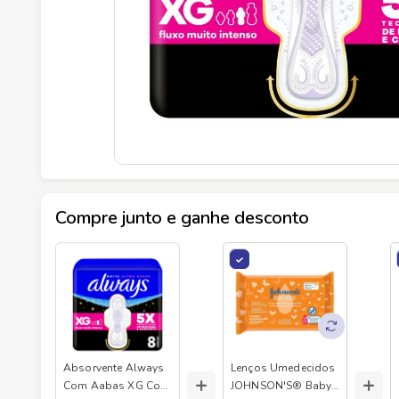
Compre junto e ganhe desconto
Absorvente Always
Lenços Umedecidos
+
+
Com Aabas XG Com
JOHNSON'S® Baby