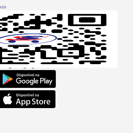
sco
p
one
6 6680
l
ento@savegnago.com.br