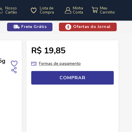
Nosso
Lista de
Minha
Cartão
Compra
Conta
Frete Grátis
Ofertas do Jornal
o
R$ 19,85
Ervas E Especiarias
Pimenta Calabresa Br Spices 35g Vidro
5g
Formas de pagamento
COMPRAR