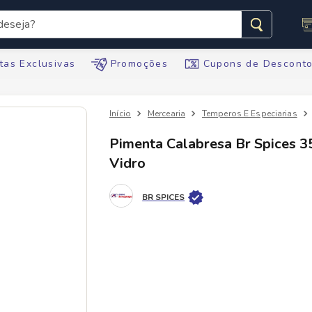
seja?
s buscados
tas Exclusivas
Promoções
Cupons de Descont
Mercearia
Temperos E Especiarias
Pimenta Calabresa Br Spices 3
Vidro
te
BR SPICES
tegral
ario
te