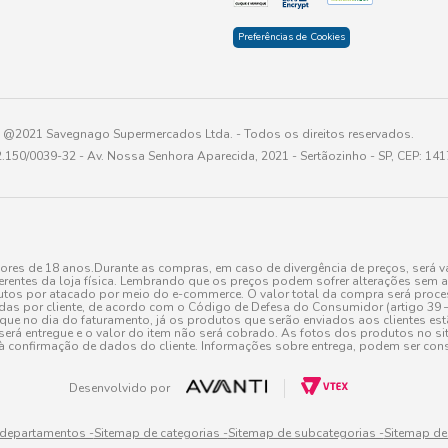
Preferências de Cookies
@2021 Savegnago Supermercados Ltda. - Todos os direitos reservados.
2.150/0039-32 - Av. Nossa Senhora Aparecida, 2021 - Sertãozinho - SP, CEP: 14
res de 18 anos.Durante as compras, em caso de divergência de preços, será vá
erentes da loja física. Lembrando que os preços podem sofrer alterações sem av
tos por atacado por meio do e-commerce. O valor total da compra será processa
r cliente, de acordo com o Código de Defesa do Consumidor (artigo 39 – I CDC,
toque no dia do faturamento, já os produtos que serão enviados aos clientes e
será entregue e o valor do item não será cobrado. As fotos dos produtos no sit
à confirmação de dados do cliente. Informações sobre entrega, podem ser cons
Desenvolvido por
 departamentos -
Sitemap de categorias -
Sitemap de subcategorias -
Sitemap de