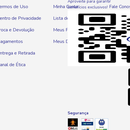
Aproveite para garantir
ermos de Uso
Minha Conta
Fale Cono
benefícios exclusivos!
entro de Privacidade
Lista de Compras
WhatsAp
roca e Devolução
Meus Pedidos
Telef
agamentos
Meus Descontos
0800 01
ntrega e Retirada
E-mai
anal de Ética
atendim
Segurança