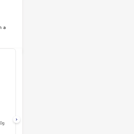
m a
00g