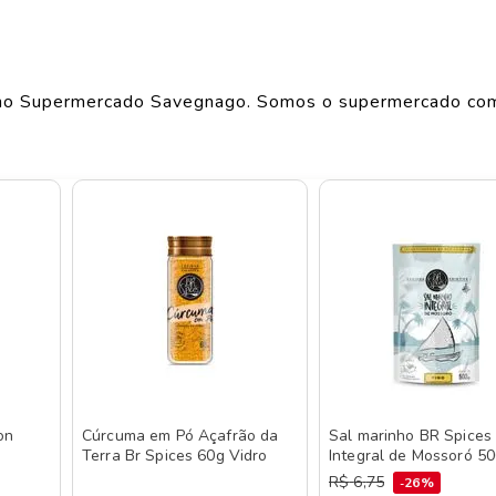
Largura
IR
4.3
cm
Comprimento
4.3
cm
o Supermercado Savegnago. Somos o supermercado co
Peso
0.158
kg
o de produtos
BR SPICES
, confira abaixo:
on
Cúrcuma em Pó Açafrão da
Sal marinho BR Spices
Terra Br Spices 60g Vidro
Integral de Mossoró 5
R$
6
,
75
26%