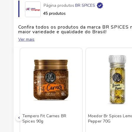
Página produtos
BR SPICES
Fabricante
BR SPICES COMERCIO DE ALIM E
45 produtos
EAN
7898635644170
Confira todos os produtos da marca
BR SPICES
n
maior variedade e qualidade do Brasil!
Ver mais
Id do produto
150423
No Savegnago, você encontra uma ampla seleçã
Tempero Fit Carnes BR
Moedor Br Spices Lem
Spices 90g
Pepper 70G