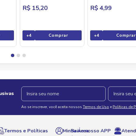
R$ 15,20
R$ 4,99
r
+
4
Comprar
+
4
Comprar
usivas
Ao se inscrever, você aceita nossos
Termos de Uso
e
Políticas de 
Termos e Políticas
Minha Área
Baixe nosso APP
Atend