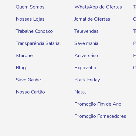
Quem Somos
WhatsApp de Ofertas
T
Nossas Lojas
Jornal de Ofertas
C
Trabalhe Conosco
Televendas
T
Transparência Salarial
Save mania
P
Starcine
Aniversário
E
Blog
Expovinho
C
Save Ganhe
Black Friday
Nosso Cartão
Natal
Promoção Fim de Ano
Promoção Fornecedores