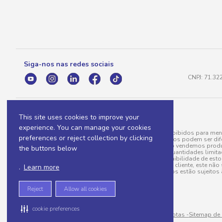
Siga-nos nas redes sociais
CNPJ: 71.32
This site uses cookies to improve your
experience. You can manage your cookies
A venda e o consumo de bebidas alcoólicas são proibidos para meno
preferences or reject collection by clicking
válidas para a loja eletrônica, sendo que seus preços podem ser dif
para menos, por conta de produtos variáveis; e não vendemos produ
the buttons below
do pedido. Produtos em promoção possuem quantidades limitadas po
20/03/97). A venda está diretamente ligada à disponibilidade de es
Caso algum produto venha a faltar no pedido do cliente, este não 
.
Learn more
todos os pedidos estão sujeitos 
Reject
Allow all cookies
cookie preferences
Sitemap de rotas -
Sitemap de