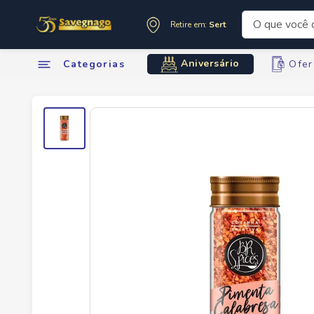
O que você de
Retire em:
Sertãozinho
Termos mai
Aniversário
Categorias
Ofer
1
º
leite
2
º
cafe
3
º
cerveja
4
º
carne
5
º
arroz
6
º
sabone
7
º
oleo
8
º
leite in
9
º
anivers
10
º
chocola