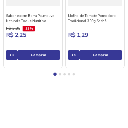
Sabonete em Barra Palmolive
Molho de Tomate Pomodoro
Naturals Toque Nutritivo
Tradicional 300g Sachê
Framboesa e Amora 85g
R$
3
,
35
33%
R$ 2,25
R$ 1,29
+
3
Comprar
+
4
Comprar