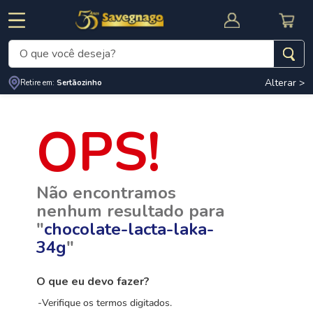
O que você deseja?
Alterar >
Termos mais buscados
Retire em:
Sertãozinho
1
º
leite
2
º
cafe
RNAL
CUPOM DE DESCONTO
3
º
cerveja
Não encontramos
4
º
carne
nenhum resultado para
5
º
arroz
"
chocolate-lacta-laka-
34g
"
O que eu devo fazer?
Verifique os termos digitados.