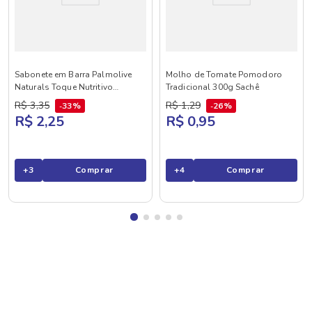
Sabonete em Barra Palmolive
Molho de Tomate Pomodoro
Naturals Toque Nutritivo
Tradicional 300g Sachê
Framboesa e Amora 85g
R$
3
,
35
R$
1
,
29
33%
26%
R$ 2,25
R$ 0,95
+
3
Comprar
+
4
Comprar