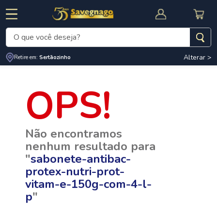
O que você deseja?
Alterar >
Termos mais buscados
Retire em:
Sertãozinho
1
º
leite
2
º
cafe
RNAL
CUPOM DE DESCONTO
3
º
cerveja
Não encontramos
4
º
carne
nenhum resultado para
5
º
arroz
"
sabonete-antibac-
protex-nutri-prot-
vitam-e-150g-com-4-l-
p
"