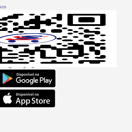
sco
p
one
6 6680
l
ento@savegnago.com.br