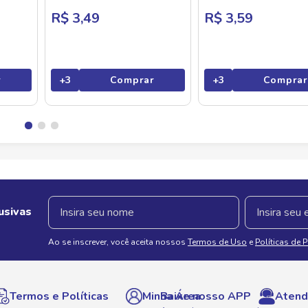
R$ 3,49
R$ 3,59
r
+
3
Comprar
+
3
Comprar
usivas
Ao se inscrever, você aceita nossos
Termos de Uso
e
Políticas de 
Termos e Políticas
Minha Área
Baixe nosso APP
Atend