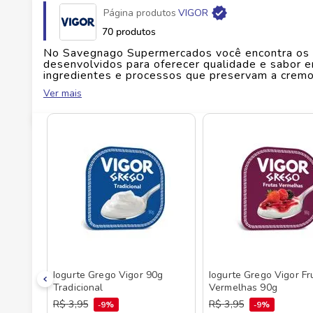
Página produtos
VIGOR
Fabricante
VIGOR ALIMENTOS S.A
70 produtos
No Savegnago Supermercados você encontra os pro
EAN
7896625210886
desenvolvidos para oferecer qualidade e sabor 
ingredientes e processos que preservam a cremos
consistente e um perfil equilibrado que agrada a
Ver mais
Id do produto
146576
quanto para lanches ao longo da rotina. A linha t
consumo no dia a dia sem abrir mão de um sabor 
pausa rápida, Vigor contribui para momentos ma
estar em cada escolha. Toda essa variedade vo
pronto para acompanhar sua rotina com qualidade
Iogurte Grego Vigor 90g
Iogurte Grego Vigor Fr
Tradicional
Vermelhas 90g
R$
3
,
95
R$
3
,
95
9%
9%