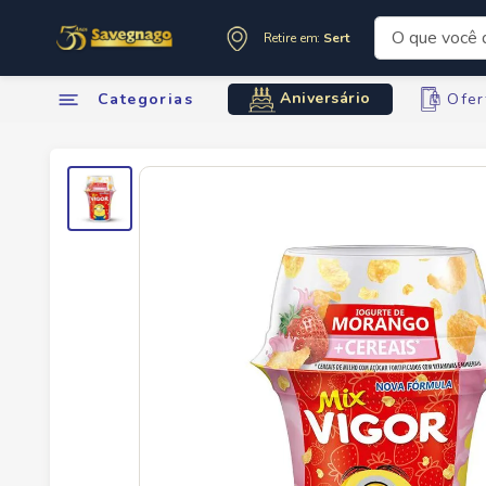
O que você de
Retire em:
Sertãozinho
Termos mai
Aniversário
Categorias
Ofer
1
º
leite
2
º
cafe
3
º
cerveja
4
º
carne
5
º
arroz
6
º
sabone
7
º
oleo
8
º
leite in
9
º
anivers
10
º
chocola