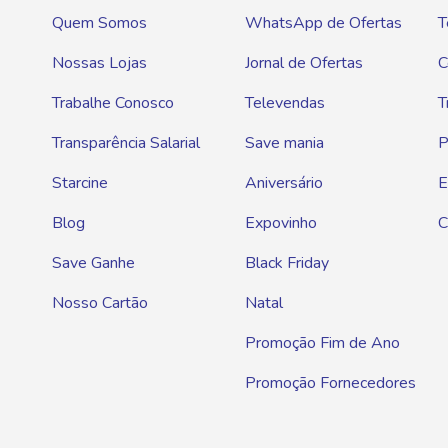
Quem Somos
WhatsApp de Ofertas
T
Nossas Lojas
Jornal de Ofertas
C
Trabalhe Conosco
Televendas
T
Transparência Salarial
Save mania
P
Starcine
Aniversário
E
Blog
Expovinho
C
Save Ganhe
Black Friday
Nosso Cartão
Natal
Promoção Fim de Ano
Promoção Fornecedores