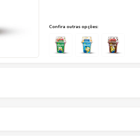
Altura
10.7
cm