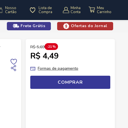
Nosso
Lista de
Minha
Cartão
Compra
Conta
Frete Grátis
Ofertas do Jornal
o
Iogurtes
Iogurte Vigor Mix Morango Cereais 140g
R$
5
,
69
21%
R$ 4,49
Formas de pagamento
COMPRAR