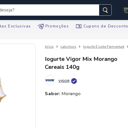
seja?
s buscados
tas Exclusivas
Promoções
Cupons de Descont
Laticínios
Iogurte E Leite Fermentad
Iogurte Vigor Mix Morango
Cereais 140g
te
VIGOR
tegral
sabor
:
morango
ario
te