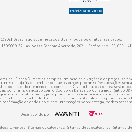
Preferências de Cookies
@2021 Savegnago Supermercados Ltda. - Todos os direitos reservados.
2.150/0039-32 - Av. Nossa Senhora Aparecida, 2021 - Sertãozinho - SP, CEP: 14
res de 18 anos.Durante as compras, em caso de divergência de preços, será vá
erentes da loja física. Lembrando que os preços podem sofrer alterações sem av
tos por atacado por meio do e-commerce. O valor total da compra será processa
r cliente, de acordo com o Código de Defesa do Consumidor (artigo 39 – I CDC,
toque no dia do faturamento, já os produtos que serão enviados aos clientes e
será entregue e o valor do item não será cobrado. As fotos dos produtos no sit
à confirmação de dados do cliente. Informações sobre entrega, podem ser cons
Desenvolvido por
 departamentos -
Sitemap de categorias -
Sitemap de subcategorias -
Sitemap de