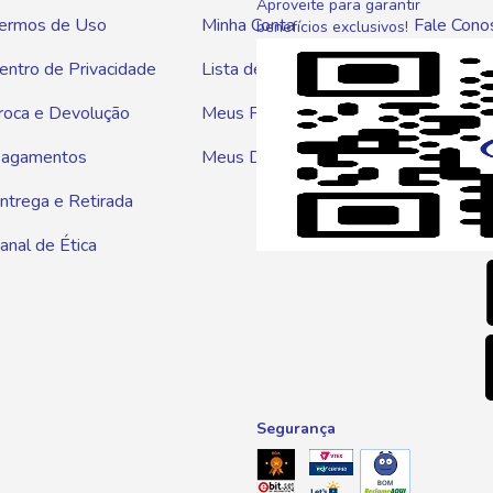
Aproveite para garantir
ermos de Uso
Minha Conta
Fale Cono
benefícios exclusivos!
entro de Privacidade
Lista de Compras
WhatsAp
roca e Devolução
Meus Pedidos
Telef
agamentos
Meus Descontos
0800 01
ntrega e Retirada
E-mai
anal de Ética
atendim
Segurança