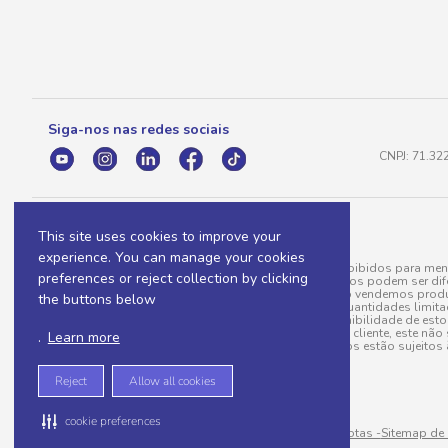
Siga-nos nas redes sociais
CNPJ: 71.32
This site uses cookies to improve your
experience. You can manage your cookies
A venda e o consumo de bebidas alcoólicas são proibidos para meno
preferences or reject collection by clicking
válidas para a loja eletrônica, sendo que seus preços podem ser dif
para menos, por conta de produtos variáveis; e não vendemos produ
the buttons below
do pedido. Produtos em promoção possuem quantidades limitadas po
20/03/97). A venda está diretamente ligada à disponibilidade de es
Caso algum produto venha a faltar no pedido do cliente, este não 
.
Learn more
todos os pedidos estão sujeitos 
Reject
Allow all cookies
cookie preferences
Sitemap de rotas -
Sitemap de