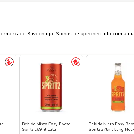
Largura
3
cm
Comprimento
3
cm
ermercado Savegnago. Somos o supermercado com a ma
Peso
0.296
kg
o de produtos
EASY
, confira abaixo:
ze
Bebida Mista Easy Booze
Bebida Mista Easy Boo
Spritz 269ml Lata
Spritz 275ml Long Nec