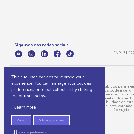
Siga-nos nas redes sociais
CNPJ: 71.32
This site uses cookies to improve your
experience. You can manage your cookies
A venda e o consumo de bebidas alcoólicas são proibidos para meno
preferences or reject collection by clicking
válidas para a loja eletrônica, sendo que seus preços podem ser dif
para menos, por conta de produtos variáveis; e não vendemos produ
the buttons below
do pedido. Produtos em promoção possuem quantidades limitadas po
20/03/97). A venda está diretamente ligada à disponibilidade de es
Caso algum produto venha a faltar no pedido do cliente, este não 
.
Learn more
todos os pedidos estão sujeitos 
Reject
Allow all cookies
cookie preferences