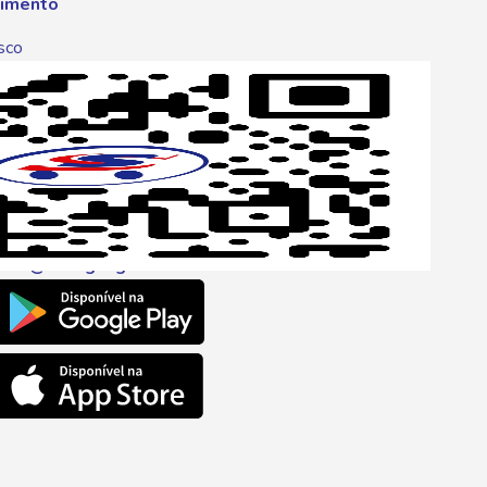
imento
sco
p
one
6 6680
l
ento@savegnago.com.br