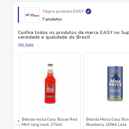
Página produtos
EASY
Fabricante
TATUZINHO 3 FAZENDAS
7 produtos
EAN
7896050201299
Confira todos os produtos da marca
EASY
no Sup
variedade e qualidade do Brasil!
Ver mais
Id do produto
143425
No Savegnago, você encontra uma ampla seleçã
Bebida mista Easy Booze Red
Bebida Mista Easy Boo
Mint long neck 275ml
Blueberry 269ml Lata