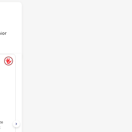
ior
ze
k