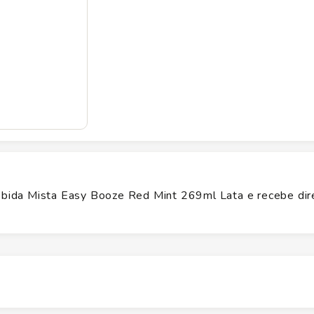
bida Mista Easy Booze Red Mint 269ml Lata e recebe di
Altura
11
cm