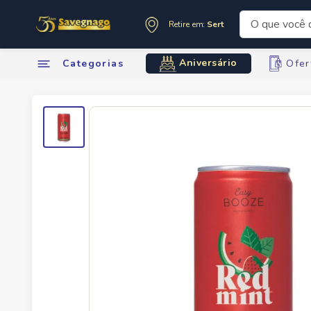
O que você de
Retire em:
Sertãozinho
Termos mai
Aniversário
Categorias
Ofer
1
º
leite
2
º
cafe
3
º
cerveja
4
º
carne
5
º
arroz
6
º
sabone
7
º
oleo
8
º
leite in
9
º
anivers
10
º
chocola