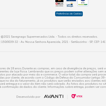
Preferências de Cookies
@2021 Savegnago Supermercados Ltda. - Todos os direitos reservados.
2.150/0039-32 - Av. Nossa Senhora Aparecida, 2021 - Sertãozinho - SP, CEP: 14
res de 18 anos.Durante as compras, em caso de divergência de preços, será vá
erentes da loja física. Lembrando que os preços podem sofrer alterações sem av
tos por atacado por meio do e-commerce. O valor total da compra será processa
r cliente, de acordo com o Código de Defesa do Consumidor (artigo 39 – I CDC,
toque no dia do faturamento, já os produtos que serão enviados aos clientes e
será entregue e o valor do item não será cobrado. As fotos dos produtos no sit
à confirmação de dados do cliente. Informações sobre entrega, podem ser cons
Desenvolvido por