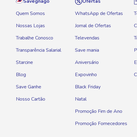
Savegnago
Ofertas
Quem Somos
WhatsApp de Ofertas
T
Nossas Lojas
Jornal de Ofertas
C
Trabalhe Conosco
Televendas
T
Transparência Salarial
Save mania
P
Starcine
Aniversário
E
Blog
Expovinho
C
Save Ganhe
Black Friday
Nosso Cartão
Natal
Promoção Fim de Ano
Promoção Fornecedores