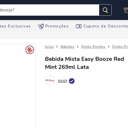
seja?
s buscados
tas Exclusivas
Promoções
Cupons de Descont
Bebidas
Drinks Prontos
Drinks P
Bebida Mista Easy Booze Red
Mint 269ml Lata
te
EASY
tegral
ario
te