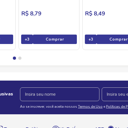
R$ 8,79
R$ 8,49
r
+
3
Comprar
+
3
Comprar
usivas
Ao se inscrever, você aceita nossos
Termos de Uso
e
Políticas de 