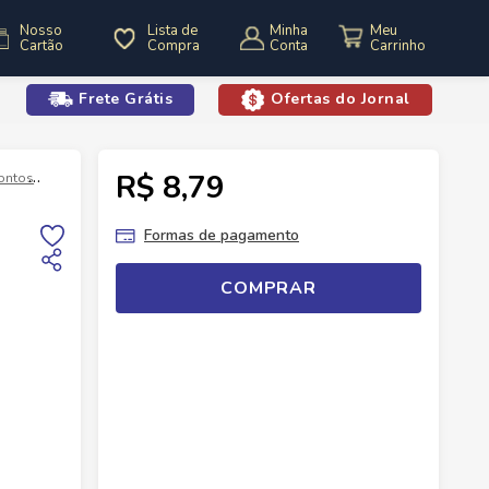
Nosso
Lista de
Minha
Cartão
Compra
Conta
Frete Grátis
Ofertas do Jornal
o
R$ 8,79
rontos
Bebida Mista Easy Booze Red Mint 269ml Lata
Formas de pagamento
COMPRAR