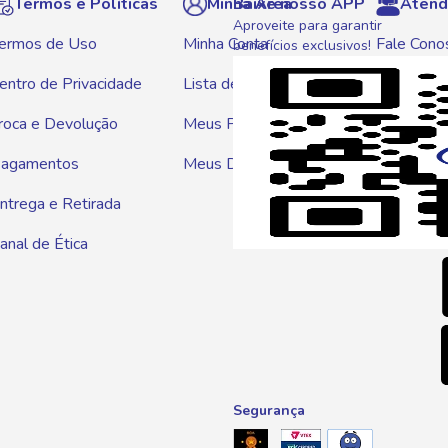
Termos e Políticas
Minha Área
Baixe nosso APP
Atend
Aproveite para garantir
ermos de Uso
Minha Conta
Fale Cono
benefícios exclusivos!
entro de Privacidade
Lista de Compras
WhatsAp
roca e Devolução
Meus Pedidos
Telef
agamentos
Meus Descontos
0800 01
ntrega e Retirada
E-mai
anal de Ética
atendim
Segurança