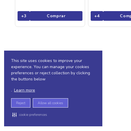
+
3
Comprar
+
4
Comp
This site uses cookies to improve your
experience. You can manage your cookies
preferences or reject collection by clicking
the buttons below
.
Learn more
Reject
Allow all cookies
cookie preferences