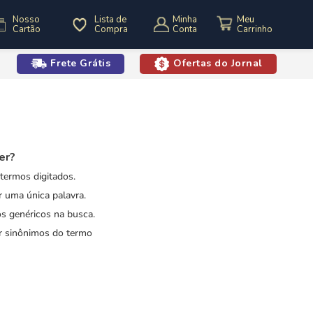
Nosso
Lista de
Minha
Cartão
Compra
Conta
Frete Grátis
Ofertas do Jornal
o
er?
 termos digitados.
ar uma única palavra.
os genéricos na busca.
ar sinônimos do termo