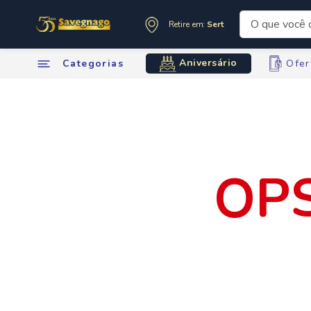
O que você de
Retire em:
Sertãozinho
Termos mai
Aniversário
Categorias
Ofer
1
º
leite
2
º
cafe
3
º
cerveja
4
º
carne
5
º
arroz
6
º
sabone
7
º
oleo
8
º
leite in
9
º
anivers
10
º
chocola