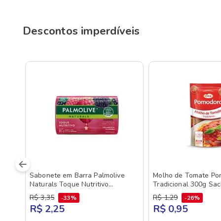
Descontos imperdíveis
Sabonete em Barra Palmolive
Molho de Tomate Po
Naturals Toque Nutritivo
Tradicional 300g Sa
Framboesa e Amora 85g
R$
3
,
35
R$
1
,
29
33%
26%
R$ 2,25
R$ 0,95