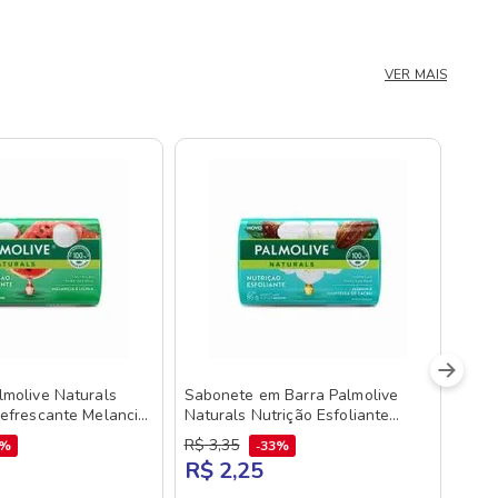
VER MAIS
molive Naturals
Sabonete em Barra Palmolive
efrescante Melancia
Naturals Nutrição Esfoliante
Jasmim e Manteiga de Cacau 85g
R$
3
,
35
3%
33%
R$ 2,25