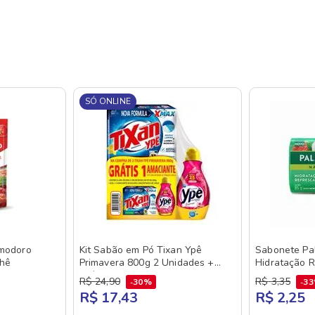
SÓ ONLINE
modoro
Kit Sabão em Pó Tixan Ypê
Sabonete Pal
chê
Primavera 800g 2 Unidades +
Hidratação R
Grátis Amaciante Concentrado
e Lichia 85g
R$
24
,
90
R$
3
,
35
30%
3
Ypê 500ml
R$ 17,43
R$ 2,25