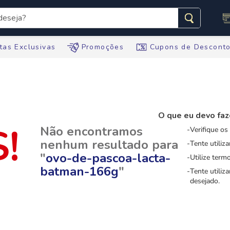
seja?
s buscados
tas Exclusivas
Promoções
Cupons de Descont
O que eu devo faz
te
Não encontramos
Verifique os
nenhum resultado para
Tente utiliz
"
ovo-de-pascoa-lacta-
tegral
Utilize term
batman-166g
"
Tente utiliz
ario
desejado.
te