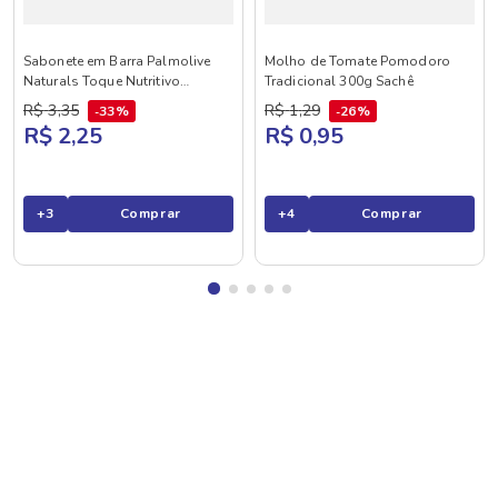
Sabonete em Barra Palmolive
Molho de Tomate Pomodoro
Naturals Toque Nutritivo
Tradicional 300g Sachê
Framboesa e Amora 85g
R$
3
,
35
R$
1
,
29
33%
26%
R$ 2,25
R$ 0,95
+
3
Comprar
+
4
Comprar