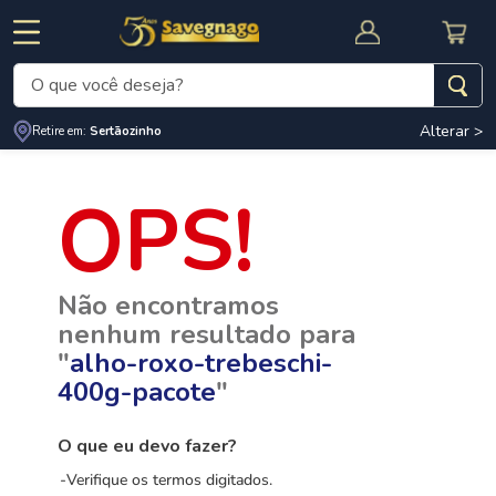
O que você deseja?
Alterar >
Termos mais buscados
Retire em:
Sertãozinho
1
º
leite
2
º
cafe
RNAL
CUPOM DE DESCONTO
3
º
cerveja
Não encontramos
4
º
carne
nenhum resultado para
5
º
arroz
"
alho-roxo-trebeschi-
400g-pacote
"
O que eu devo fazer?
Verifique os termos digitados.