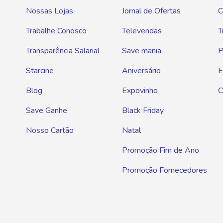
Nossas Lojas
Jornal de Ofertas
C
Trabalhe Conosco
Televendas
T
Transparência Salarial
Save mania
P
Starcine
Aniversário
E
Blog
Expovinho
C
Save Ganhe
Black Friday
Nosso Cartão
Natal
Promoção Fim de Ano
Promoção Fornecedores