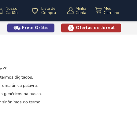
Nosso
Lista de
Minha
Cartão
Compra
Conta
Frete Grátis
Ofertas do Jornal
o
er?
 termos digitados.
ar uma única palavra.
os genéricos na busca.
ar sinônimos do termo