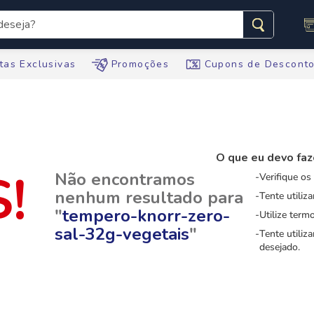
seja?
s buscados
tas Exclusivas
Promoções
Cupons de Descont
O que eu devo faz
te
Não encontramos
Verifique os
nenhum resultado para
Tente utiliz
"
tempero-knorr-zero-
tegral
Utilize term
sal-32g-vegetais
"
Tente utiliz
te
desejado.
ario