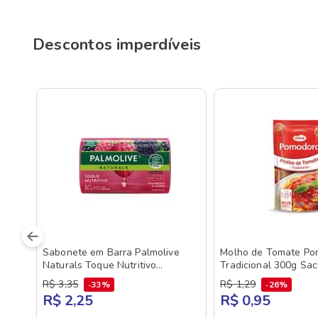
Descontos imperdíveis
Sabonete em Barra Palmolive
Molho de Tomate Po
Naturals Toque Nutritivo
Tradicional 300g Sa
Framboesa e Amora 85g
R$
3
,
35
R$
1
,
29
33%
26%
R$ 2,25
R$ 0,95