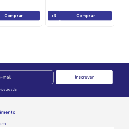
Comprar
+
3
Comprar
Inscrever
Privacidade
imento
sco