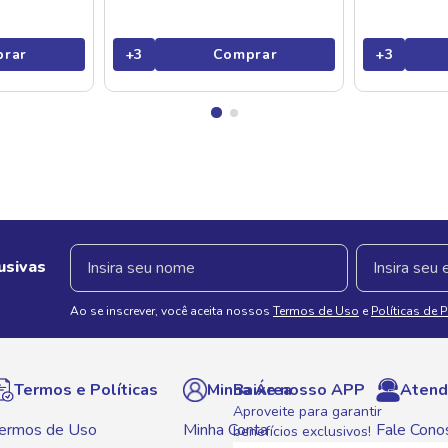
rar
+
3
Comprar
+
3
usivas
Ao se inscrever, você aceita nossos
Termos de Uso
e
Políticas de 
Termos e Políticas
Minha Área
Baixe nosso APP
Atend
Aproveite para garantir
ermos de Uso
Minha Conta
Fale Cono
benefícios exclusivos!