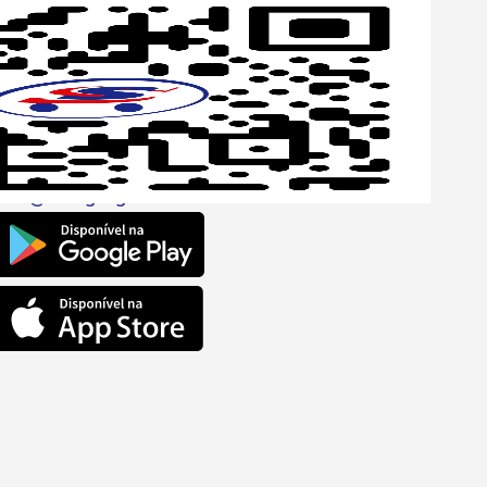
p
one
6 6680
l
ento@savegnago.com.br